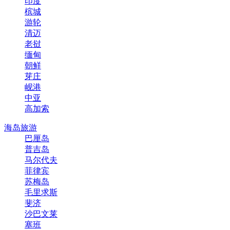
印度
槟城
游轮
清迈
老挝
缅甸
朝鲜
芽庄
岘港
中亚
高加索
海岛旅游
巴厘岛
普吉岛
马尔代夫
菲律宾
苏梅岛
毛里求斯
斐济
沙巴文莱
塞班