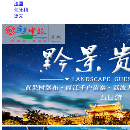
法国
匈牙利
捷克