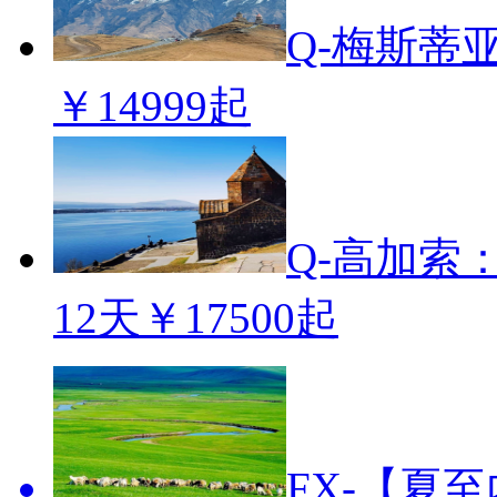
Q-梅斯蒂
￥14999起
Q-高加索
12天
￥17500起
FX-【夏