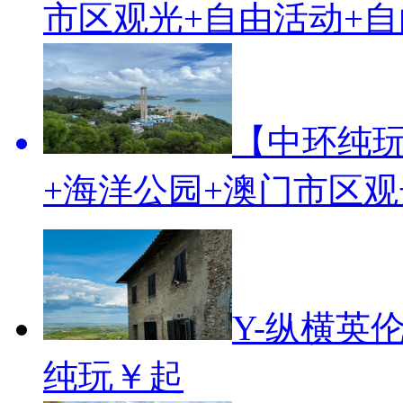
市区观光+自由活动+自
【中环纯玩
+海洋公园+澳门市区观
Y-纵横英
纯玩
￥起