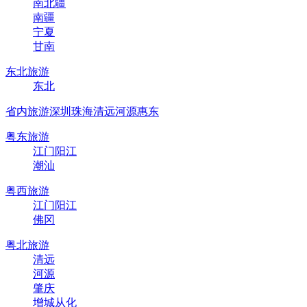
南北疆
南疆
宁夏
甘南
东北旅游
东北
省内旅游
深圳
珠海
清远
河源
惠东
粤东旅游
江门阳江
潮汕
粤西旅游
江门阳江
佛冈
粤北旅游
清远
河源
肇庆
增城从化