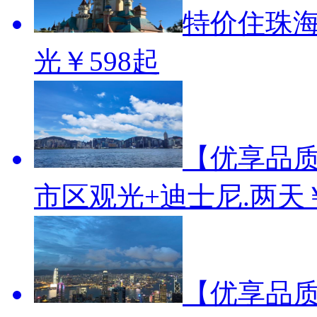
特价住珠海
光
￥598起
【优享品质
市区观光+迪士尼.两天
【优享品质