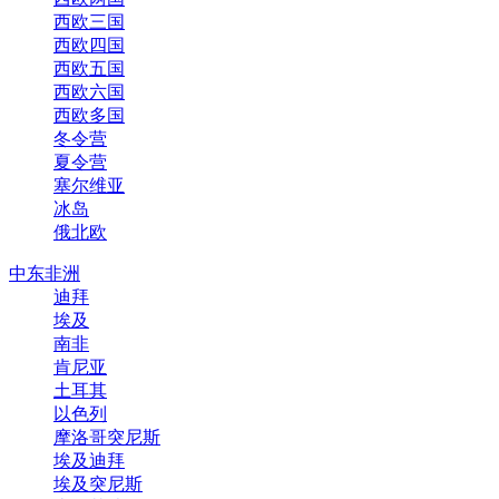
西欧三国
西欧四国
西欧五国
西欧六国
西欧多国
冬令营
夏令营
塞尔维亚
冰岛
俄北欧
中东非洲
迪拜
埃及
南非
肯尼亚
土耳其
以色列
摩洛哥突尼斯
埃及迪拜
埃及突尼斯