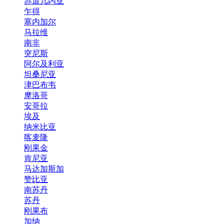
赤道几内亚
乍得
塞内加尔
马拉维
南非
突尼斯
阿尔及利亚
坦桑尼亚
津巴布韦
摩洛哥
安哥拉
埃及
纳米比亚
喀麦隆
刚果金
肯尼亚
马达加斯加
赞比亚
南苏丹
苏丹
刚果布
加纳