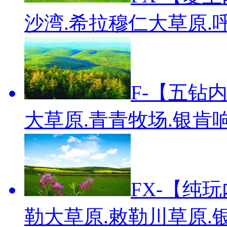
沙湾.希拉穆仁大草原.
F-【五钻
大草原.青青牧场.银肯
FX-【纯
勒大草原.敕勒川草原.