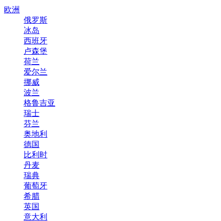
欧洲
俄罗斯
冰岛
西班牙
卢森堡
荷兰
爱尔兰
挪威
波兰
格鲁吉亚
瑞士
芬兰
奥地利
德国
比利时
丹麦
瑞典
葡萄牙
希腊
英国
意大利