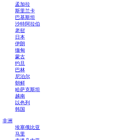
孟加拉
斯里兰卡
巴基斯坦
沙特阿拉伯
老挝
日本
伊朗
缅甸
蒙古
约旦
巴林
尼泊尔
朝鲜
哈萨克斯坦
越南
以色列
韩国
非洲
埃塞俄比亚
马里