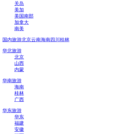
关岛
美加
美国南部
加拿大
南美
国内旅游
北京
云南
海南
四川
桂林
华北旅游
北京
山西
内蒙
华南旅游
海南
桂林
广西
华东旅游
华东
福建
安徽