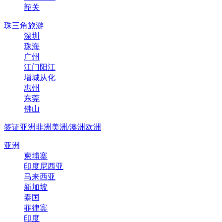
韶关
珠三角旅游
深圳
珠海
广州
江门阳江
增城从化
惠州
东莞
佛山
签证
亚洲
非洲
美洲/澳洲
欧洲
亚洲
柬埔寨
印度尼西亚
马来西亚
新加坡
泰国
菲律宾
印度