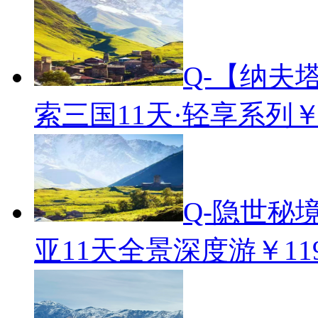
Q-【纳夫
索三国11天·轻享系列
￥
Q-隐世秘
亚11天全景深度游
￥11