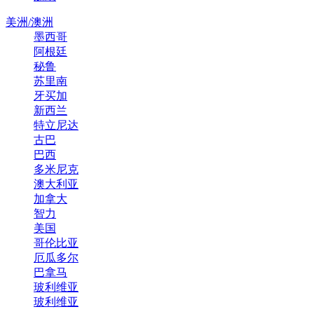
美洲/澳洲
墨西哥
阿根廷
秘鲁
苏里南
牙买加
新西兰
特立尼达
古巴
巴西
多米尼克
澳大利亚
加拿大
智力
美国
哥伦比亚
厄瓜多尔
巴拿马
玻利维亚
玻利维亚