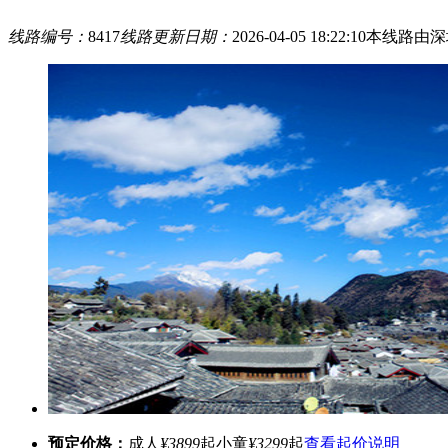
线路编号：
8417
线路更新日期：
2026-04-05 18:22:10
本线路由深
预定价格：
成人
¥3899
起
小童
¥3299
起
查看起价说明