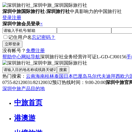
深圳中旅国际旅行社
-
深圳旅行社
中具影响力的中国旅行社
登录
注册
深圳中旅会员登录
×
记住用户名
忘记密码？
没有帐号？
免费注册
帮助中心
网站导航
深圳旅行社业务经营许可证
L-GD-CJ00156
手
热门搜索：
云南
海南
桂林
泰国
日本
巴厘岛
马尔代夫
迪拜
西欧六
0755-82120031/82120032
预订热线时间：9:00-20:00
深圳中旅官
深圳中旅产品目的地
中旅首页
港澳游