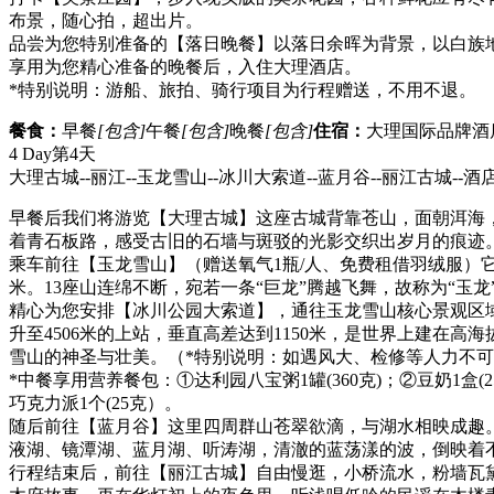
布景，随心拍，超出片。
品尝为您特别准备的【落日晚餐】以落日余晖为背景，以白族
享用为您精心准备的晚餐后，入住大理酒店。
*特别说明：游船、旅拍、骑行项目为行程赠送，不用不退。
餐食：
早餐
[包含]
午餐
[包含]
晚餐
[包含]
住宿：
大理国际品牌酒
4 Day
第4天
大理古城--丽江--玉龙雪山--冰川大索道--蓝月谷--丽江古城--酒
早餐后我们将游览【大理古城】这座古城背靠苍山，面朝洱海
着青石板路，感受古旧的石墙与斑驳的光影交织出岁月的痕迹
乘车前往【玉龙雪山】（赠送氧气1瓶/人、免费租借羽绒服）它
米。13座山连绵不断，宛若一条“巨龙”腾越飞舞，故称为“玉龙
精心为您安排【冰川公园大索道】，通往玉龙雪山核心景观区域
升至4506米的上站，垂直高差达到1150米，是世界上建
雪山的神圣与壮美。（*特别说明：如遇风大、检修等人力不可抗
*中餐享用营养餐包：①达利园八宝粥1罐(360克)；②豆奶1盒(2
巧克力派1个(25克）。
随后前往【蓝月谷】这里四周群山苍翠欲滴，与湖水相映成趣
液湖、镜潭湖、蓝月湖、听涛湖，清澈的蓝荡漾的波，倒映着
行程结束后，前往【丽江古城】自由慢逛，小桥流水，粉墙瓦