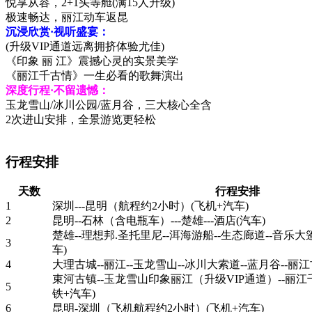
悦享从容，2+1头等舱(满15人升级)
极速畅达，丽江动车返昆
沉浸欣赏·视听盛宴：
(升级VIP通道远离拥挤体验尤佳)
《印象 丽 江》震撼心灵的实景美学
《丽江千古情》一生必看的歌舞演出
深度行程·不留遗憾：
玉龙雪山/冰川公园/蓝月谷，三大核心全含
2次进山安排，全景游览更轻松
行程安排
天数
行程安排
1
深圳---昆明（航程约2小时）(飞机+汽车)
2
昆明--石林（含电瓶车）---楚雄---酒店(汽车)
楚雄--理想邦.圣托里尼--洱海游船--生态廊道--音乐大
3
车)
4
大理古城--丽江--玉龙雪山--冰川大索道--蓝月谷--丽江
束河古镇--玉龙雪山印象丽江（升级VIP通道）--丽江千
5
铁+汽车)
6
昆明-深圳（飞机航程约2小时）(飞机+汽车)