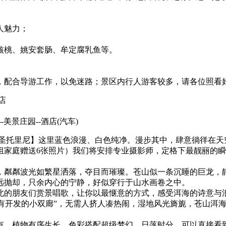
人魅力；
核桃、姚安套肠、牟定腐乳鱼等。
，配合导游工作，以免迷路；景区内行人游客较多，请各位照看
店
-美景庄园--酒店
(汽车)
.圣托里尼】这里蓝色浪漫、白色纯净。漫步其中，肆意徜徉在天
组家庭赠送6张照片）我们将安排专业摄影师，定格下最靓丽的
下，粼粼波光如繁星洒落，夺目而璀璨。苍山似一条沉睡的巨龙，
远抛却，只余内心的宁静，好似穿行于山水画卷之中。
北的朋友们赏景唱歌，让你以最惬意的方式，感受洱海的诗意与
没有开发的小双廊”，无需人挤人凑热闹，湿地风光旖旎，苍山洱
有，植物有序生长，色彩搭配超级梦幻。日落时分，可以直接看