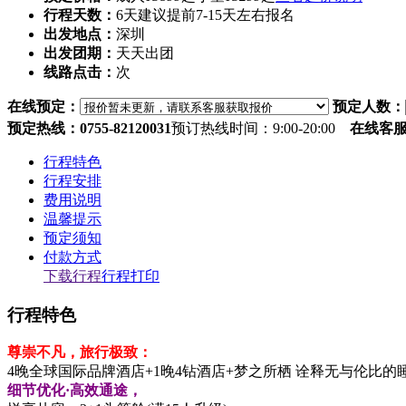
行程天数：
6天
建议提前7-15天左右报名
出发地点：
深圳
出发团期：
天天出团
线路点击：
次
在线预定：
预定人数：
预定热线：0755-82120031
预订热线时间：9:00-20:00
在线客
行程特色
行程安排
费用说明
温馨提示
预定须知
付款方式
下载行程
行程打印
行程特色
尊崇不凡，旅行极致：
4晚全球国际品牌酒店+1晚4钻酒店+梦之所栖 诠释无与伦比的
细节优化·高效通途，