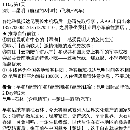
1 Day
第1天
深圳---昆明（航程约2小时）
(飞机+汽车)
各地乘机抵达昆明长水机场后，您请先取行李，从A/C出口出
13577000652/13518795110，之后乘坐我社专用小车前往
★ 推荐自行前往：
①前往昆明市中心的【翠湖】，感受昆明人的悠闲生活；
②聆听【西南联大】激情慷慨的近代史故事；
③前往【云南陆军讲武堂】参观共和国历史上将军的军事院校
④品尝云南地道的特色小吃——过桥米线、烧豆腐、小锅卷粉
温馨提示
① 本线路为全国各地散客拼团，游客航班抵达昆明时间各不
② 昆明市区平均海拔1800米，入住酒店后请注意休息，不要
餐食：
早餐
[自理]
午餐
[自理]
晚餐
[自理]
住宿：
昆明国际品牌酒
2 Day
第2天
昆明--石林（含电瓶车）---楚雄---酒店
(汽车)
早餐后乘车前往石林，今天将游览被列入世界文化遗产的国家5
叹；独特的撒尼文化，璨若繁星、史诗悠久、享誉世界。大石
香溢，灵禽和鸣，一派生机盎然。世代居住在石林地区的彝族
游览结束后，乘车前往中国彝乡【楚雄】，这里自古就被称为“