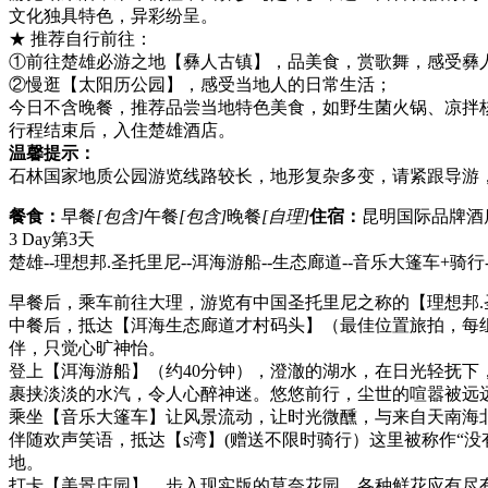
文化独具特色，异彩纷呈。
★ 推荐自行前往：
①前往楚雄必游之地【彝人古镇】，品美食，赏歌舞，感受彝
②慢逛【太阳历公园】，感受当地人的日常生活；
今日不含晚餐，推荐品尝当地特色美食，如野生菌火锅、凉拌
行程结束后，入住楚雄酒店。
温馨提示：
石林国家地质公园游览线路较长，地形复杂多变，请紧跟导游
餐食：
早餐
[包含]
午餐
[包含]
晚餐
[自理]
住宿：
昆明国际品牌酒
3 Day
第3天
楚雄--理想邦.圣托里尼--洱海游船--生态廊道--音乐大篷车+骑行-
早餐后，乘车前往大理，游览有中国圣托里尼之称的【理想邦
中餐后，抵达【洱海生态廊道才村码头】（最佳位置旅拍，每
伴，只觉心旷神怡。
登上【洱海游船】（约40分钟），澄澈的湖水，在日光轻抚
裹挟淡淡的水汽，令人心醉神迷。悠悠前行，尘世的喧嚣被远
乘坐【音乐大篷车】让风景流动，让时光微醺，与来自天南海
伴随欢声笑语，抵达【s湾】(赠送不限时骑行）这里被称作“
地。
打卡【美景庄园】，步入现实版的莫奈花园，各种鲜花应有尽