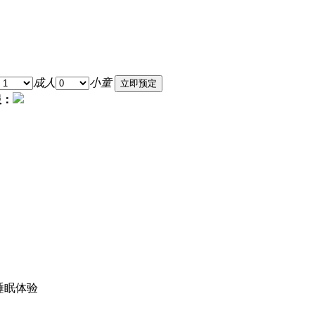
成人
小童
服：
睡眠体验