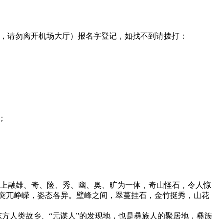
门 ，请勿离开机场大厅）报名字登记，如找不到请拨打：
；
观上融雄、奇、险、秀、幽、奥、旷为一体，奇山怪石，令人惊
突兀峥嵘，姿态各异。壁峰之间，翠蔓挂石，金竹挺秀，山花
东方人类故乡、“元谋人”的发现地，也是彝族人的聚居地，彝族