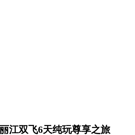
昆明大理丽江双飞6天纯玩尊享之旅