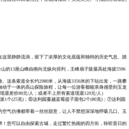
在这里静静流淌，留下了浓厚的文化底蕴和独特的历史气息。踏
的13座山峰由南向北纵向排列，主峰扇子陡最高处海拔5596
条索道全长约2980米，从海拔3356米的下站出发，一路攀
灵触动于一体的高山探险旅程，让每一位游客都能亲身感受到玉龙
差价80元/人；或者不上所有索道现退120元/人）
黄派1个(25克)；⑥达利园蔓越蓝莓提子面包2个(80克)；⑦达利园
的空气仿佛都带着一丝丝甜意，让人不禁想深深地呼吸几口。玉
醉！您可以自由探索古城，走过繁忙热闹的四方街，聆听昔日的