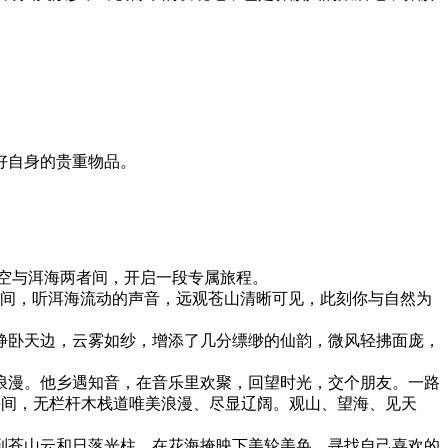
好自身的贵重物品。
空与洱海两者间，开启一段专属旅程。
瞬间，听洱海流动的声音，远观苍山清晰可见，此刻你与自然为
静卧天边，云雾如纱，增添了几分缥缈的仙韵，微风轻拂面庞，
浪漫。他乡遇知音，在音乐里欢聚，回望时光，交个朋友。一路
海间，无栏杆木栈道唯美浪漫、尽显辽阔。观山、望海、见天
到苍山云和日落光柱，在花海掩映下美轮美奂。寻找自己喜欢的