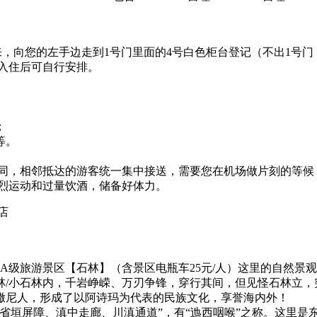
来，向您的左手边走到1号门里面的4号白色柜台登记（不出1号
酒店，入住后可自行安排。
；
等。
相同，相邻抵达的游客统一集中接送，需要您在机场做片刻的等候
剧烈运动和过量饮酒，储备好体力。
店
A级旅游景区【石林】（含景区电瓶车25元/人）这里的自然景
林/小石林内，千岩峥嵘、万刃争锋，穿行其间，但见怪石林立，
撒尼人，形成了以阿诗玛为代表的民族文化，享誉海内外！
省垣屏障、滇中走廊、川滇通道”，有“迆西咽喉”之称。这里是