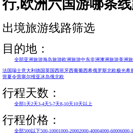
行,欧洲六国游哪条
出境旅游线路筛选
目的地：
全部
亚洲旅游
海岛旅游
欧洲旅游
中东非洲
澳洲旅游
美洲旅
法国
瑞士
意大利
德国
英国
西班牙
西葡
葡西希
俄罗斯
北欧极光
希
营
夏令营
塞尔维亚
冰岛
俄北欧
行程天数：
全部
1天
2天
3-4天
5-7天
8-10天
10天以上
行程价格：
全部
500以下
500-1000
1000-2000
2000-4000
4000-6000
6000-