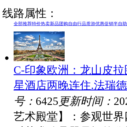
线路属性：
全部
推荐
特价
热卖
新品
团购
自由行
品质游
优惠促销
半自助
C-印象欧洲：龙山皮拉
星酒店两晚连住.法瑞德
号：
6425
更新时间：
20
艺术殿堂】：参观世界