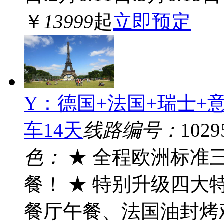
￥
13999
起
立即预定
Y：德国+法国+瑞士+
车14天
线路编号：
1029
色：
★ 全程欧洲标准
餐！ ★ 特别升级四
餐厅午餐、法国油封烤