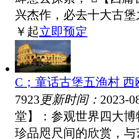
兴杰作，必去十大古堡之
￥
起
立即预定
C；童话古堡五渔村 西
7923
更新时间：
2023-0
堂】：参观世界四大博
珍品咫尺间的欣赏，与