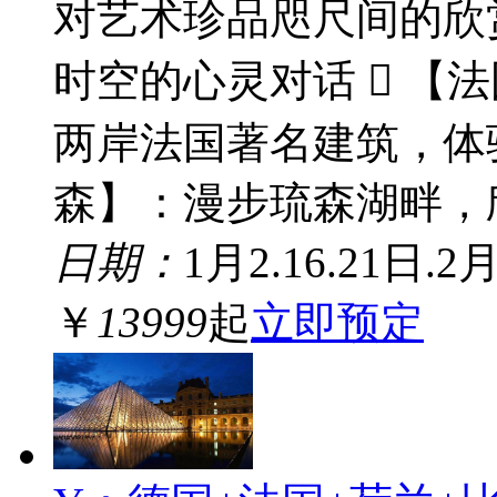
对艺术珍品咫尺间的欣
时空的心灵对话  【
两岸法国著名建筑，体验
森】：漫步琉森湖畔，欣
日期：
1月2.16.21日.2
￥
13999
起
立即预定