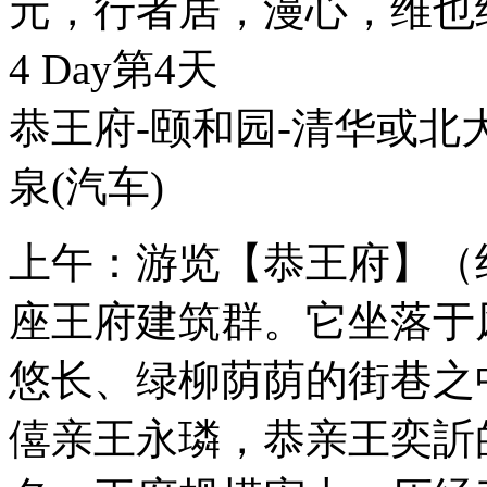
元，行者居，漫心，维也
4 Day
第4天
恭王府-颐和园-清华或北
泉
(汽车)
上午：游览【恭王府】（约
座王府建筑群。它坐落于
悠长、绿柳荫荫的街巷之
僖亲王永璘，恭亲王奕訢