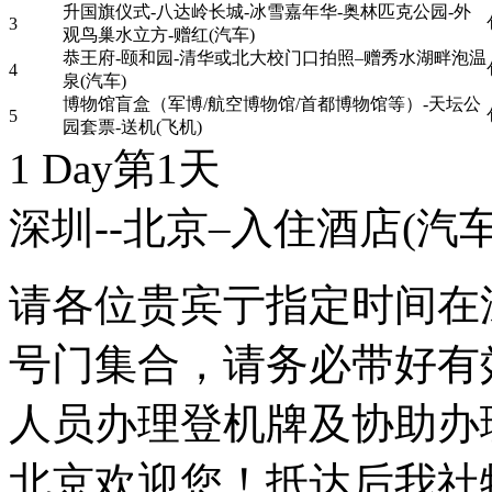
升国旗仪式-八达岭长城-冰雪嘉年华-奥林匹克公园-外
3
观鸟巢水立方-赠红(汽车)
恭王府-颐和园-清华或北大校门口拍照–赠秀水湖畔泡温
4
泉(汽车)
博物馆盲盒（军博/航空博物馆/首都博物馆等）-天坛公
5
园套票-送机(飞机)
1 Day
第1天
深圳--北京–入住酒店
(汽车
请各位贵宾亍指定时间在深圳
号门集合，请务必带好有
人员办理登机牌及协助办
北京欢迎您！抵达后我社