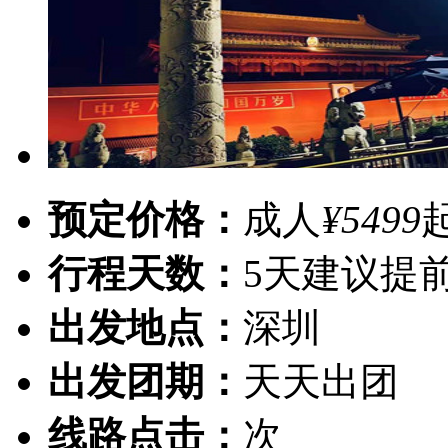
预定价格：
成人
¥5499
行程天数：
5天
建议提前
出发地点：
深圳
出发团期：
天天出团
线路点击：
次