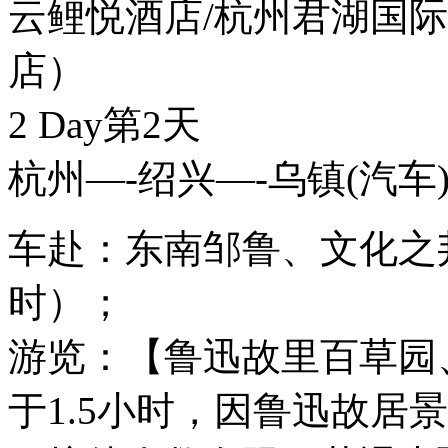
云鲤悦酒店/杭州君湖国
店）
2 Day
第2天
杭州—-绍兴—-乌镇
(汽车
车赴：东南邹鲁、文化之邦
时）；
游览：【鲁迅故里百草园
于1.5小时，因鲁迅故居