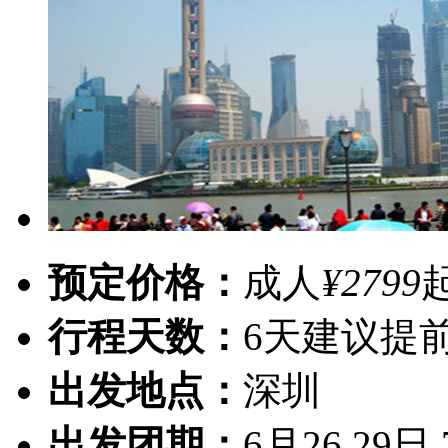
预定价格：
成人
¥2799
行程天数：
6天
建议提前
出发地点：
深圳
出发团期：
6月26.29日.