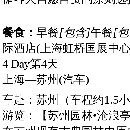
餐食：
早餐
[包含]
午餐
[包
际酒店(上海虹桥国展中
4 Day
第4天
上海—苏州
(汽车)
车赴：苏州（车程约1.5
游览：【苏州园林•沧浪