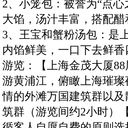
2、小笼包：被誉为“点心
大馅，汤汁丰富，搭配醋
3、王宝和蟹粉汤包：是
内馅鲜美，一口下去鲜香
游览：【上海金茂大厦8
游黄浦江，俯瞰上海璀璨
情的外滩万国建筑群以及
筑群（游览间约2小时）【
循客人自愿自费的原则选