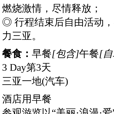
燃烧激情，尽情释放；
◎ 行程结束后自由活动
力三亚。
餐食：
早餐
[包含]
午餐
[自
3 Day
第3天
三亚一地
(汽车)
酒店用早餐
参观游览以“美丽·浪漫·爱