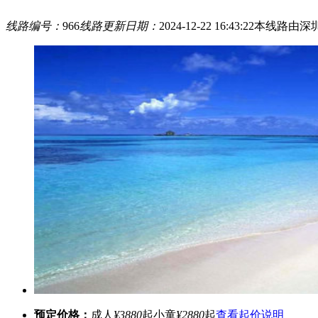
线路编号：
966
线路更新日期：
2024-12-22 16:43:22
本线路由深
预定价格：
成人
¥3880
起
小童
¥2880
起
查看起价说明