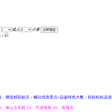
成人
小童
服：
海；赠送精彩娱乐；畅玩优质景点+品鉴特色大餐；轻轻松松品
A、南山文化苑 5A、天涯海角 4A、玫瑰谷