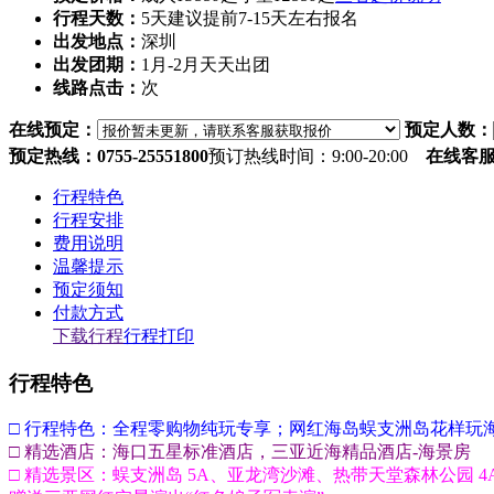
行程天数：
5天
建议提前7-15天左右报名
出发地点：
深圳
出发团期：
1月-2月天天出团
线路点击：
次
在线预定：
预定人数：
预定热线：0755-25551800
预订热线时间：9:00-20:00
在线客
行程特色
行程安排
费用说明
温馨提示
预定须知
付款方式
下载行程
行程打印
行程特色
□ 行程特色：全程零购物纯玩专享；网红海岛蜈支洲岛花样玩
□ 精选酒店：海口五星标准酒店，三亚近海精品酒店-海景房
□ 精选景区：蜈支洲岛 5A、亚龙湾沙滩、热带天堂森林公园 4