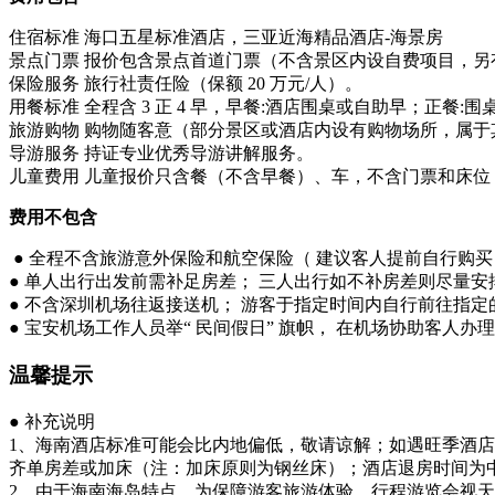
住宿标准 海口五星标准酒店，三亚近海精品酒店-海景房
景点门票 报价包含景点首道门票（不含景区内设自费项目，另
保险服务 旅行社责任险（保额 20 万元/人）。
用餐标准 全程含 3 正 4 早，早餐:酒店围桌或自助早；正餐:围
旅游购物 购物随客意（部分景区或酒店内设有购物场所，属于
导游服务 持证专业优秀导游讲解服务。
儿童费用 儿童报价只含餐（不含早餐）、车，不含门票和床
费用不包含
● 全程不含旅游意外保险和航空保险（ 建议客人提前自行购买
● 单人出行出发前需补足房差； 三人出行如不补房差则尽量安
● 不含深圳机场往返接送机； 游客于指定时间内自行前往指定的“
● 宝安机场工作人员举“ 民间假日” 旗帜， 在机场协助客人
温馨提示
● 补充说明
1、海南酒店标准可能会比内地偏低，敬请谅解；如遇旺季酒
齐单房差或加床（注：加床原则为钢丝床）；酒店退房时间为中午
2、由于海南海岛特点，为保障游客旅游体验，行程游览会视