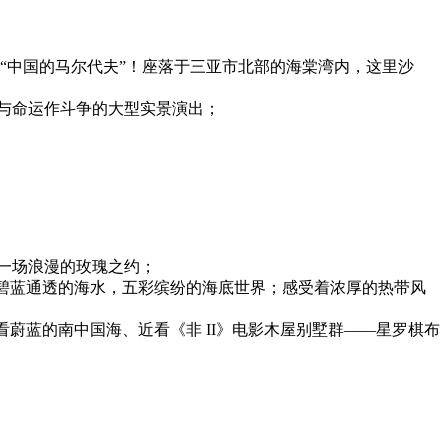
为“中国的马尔代夫”！座落于三亚市北部的海棠湾内，这里沙
与命运作斗争的大型实景演出；
奔赴一场浪漫的玫瑰之约；
，碧蓝通透的海水，五彩缤纷的海底世界；感受着浓厚的热带风
远看蔚蓝的南中国海、近看《非 II》电影木屋别墅群——星罗棋布