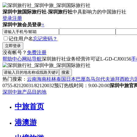
深圳中旅国际旅行社
-
深圳旅行社
中具影响力的中国旅行社
登录
注册
深圳中旅会员登录
×
记住用户名
忘记密码？
没有帐号？
免费注册
帮助中心
网站导航
深圳旅行社业务经营许可证
L-GD-CJ00156
手
热门搜索：
云南
海南
桂林
泰国
日本
巴厘岛
马尔代夫
迪拜
西欧六
0755-82120031/82120032
预订热线时间：9:00-20:00
深圳中旅官
深圳中旅产品目的地
中旅首页
港澳游