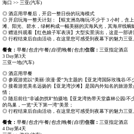
海口 >> 三亚
(汽车)
◎ 酒店用早餐后，开启一整日份的玩海模式
◎ 开启玩海一整天计划：【蜈支洲岛嗨玩/不少于 3 小时，
滩、阳光、碧水，绿树构成一幅美丽的滨海风光，其海岸线蜿蜒
◎ 赠送抖观看【红色娘子军表演】大型实景演出，这是一部
◎ 行程结束后自由活动，在这里您可感受到夜幕下的魅力三亚
餐食：
早餐
[包含]
午餐
[自理]
晚餐
[包含]
住宿：
三亚指定酒店
3 Day
第3天
三亚一地
(汽车)
◎ 酒店用早餐
◎ 参观游览以“美丽·浪漫·爱”为主题的【亚龙湾国际玫瑰谷/不
◎ 接着游览美名远扬的【亚龙湾沙滩】是国内外知名的旅游景
情；
◎ 随后前往“非诚勿扰Ⅱ”拍摄地【亚龙湾热带天堂森林公园/不
的鸟巢，一览“天下第一湾”美景；
◎ 行程结束后自由活动，在这里您可感受到夜幕下的魅力三亚
餐食：
早餐
[包含]
午餐
[包含]
晚餐
[自理]
住宿：
三亚指定酒店
4 Day
第4天