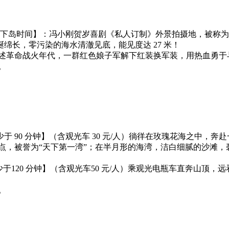
含上下岛时间】：冯小刚贺岁喜剧《私人订制》外景拍摄地，被称
绵长，零污染的海水清澈见底，能见度达 27 米！
讲述革命战火年代，一群红色娘子军解下红装换军装，用热血勇于
。
少于 90 分钟】（含观光车 30 元/人）徜徉在玫瑰花海之中，
点，被誉为“天下第一湾”；在半月形的海湾，洁白细腻的沙滩
少于120 分钟】（含观光车50 元/人）乘观光电瓶车直奔山顶，
。