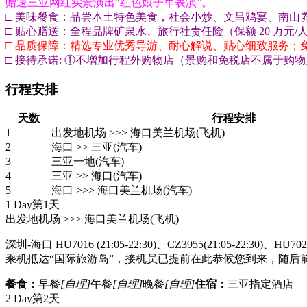
赠送三亚网红实景演出“红色娘子军表演”。
□ 美味餐食：品尝本土特色美食，社会小炒、文昌鸡宴、南山
□ 贴心赠送：全程品牌矿泉水、旅行社责任险（保额 20 万元/
□ 品质保障：精选专业优秀导游、耐心解说、贴心细致服务；免
□ 接待承诺: ①不增加行程外购物店（景购和免税店不属于购
行程安排
天数
行程安排
1
出发地机场 >>> 海口美兰机场(飞机)
2
海口 >> 三亚(汽车)
3
三亚一地(汽车)
4
三亚 >> 海口(汽车)
5
海口 >>> 海口美兰机场(汽车)
1 Day
第1天
出发地机场 >>> 海口美兰机场
(飞机)
深圳-海口 HU7016 (21:05-22:30)、CZ3955(21:05-22:30)、HU70
乘机抵达“国际旅游岛”，接机员已提前在此恭候您到来，随后
餐食：
早餐
[自理]
午餐
[自理]
晚餐
[自理]
住宿：
三亚指定酒店
2 Day
第2天