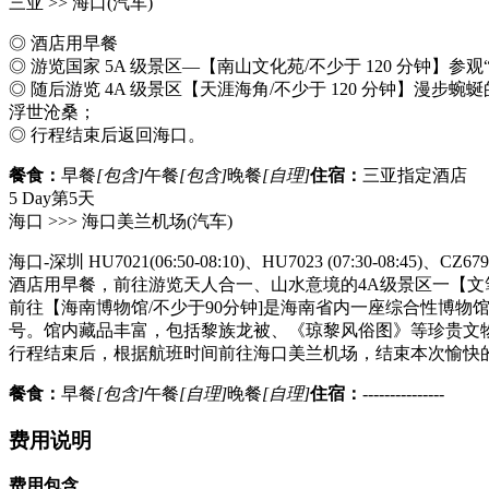
三亚 >> 海口
(汽车)
◎ 酒店用早餐
◎ 游览国家 5A 级景区—【南山文化苑/不少于 120 分
◎ 随后游览 4A 级景区【天涯海角/不少于 120 分钟】
浮世沧桑；
◎ 行程结束后返回海口。
餐食：
早餐
[包含]
午餐
[包含]
晚餐
[自理]
住宿：
三亚指定酒店
5 Day
第5天
海口 >>> 海口美兰机场
(汽车)
海口-深圳 HU7021(06:50-08:10)、HU7023 (07:30-08:45)、CZ67
酒店用早餐，前往游览天人合一、山水意境的4A级景区一【文笔
前往【海南博物馆/不少于90分钟]是海南省内一座综合性博物
号。馆内藏品丰富，包括黎族龙被、《琼黎风俗图》等珍贵文
行程结束后，根据航班时间前往海口美兰机场，结束本次愉快的
餐食：
早餐
[包含]
午餐
[自理]
晚餐
[自理]
住宿：
---------------
费用说明
费用包含