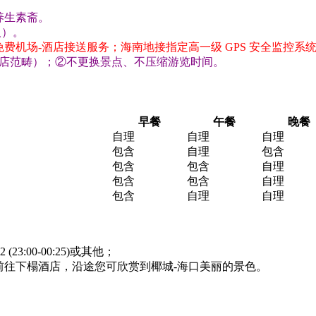
养生素斋。
人）。
费机场-酒店接送服务；海南地接指定高一级 GPS 安全监控系
物店范畴）；②不更换景点、不压缩游览时间。
早餐
午餐
晚餐
自理
自理
自理
包含
自理
包含
包含
包含
自理
包含
包含
自理
包含
自理
自理
22 (23:00-00:25)或其他；
前往下榻酒店，沿途您可欣赏到椰城-海口美丽的景色。