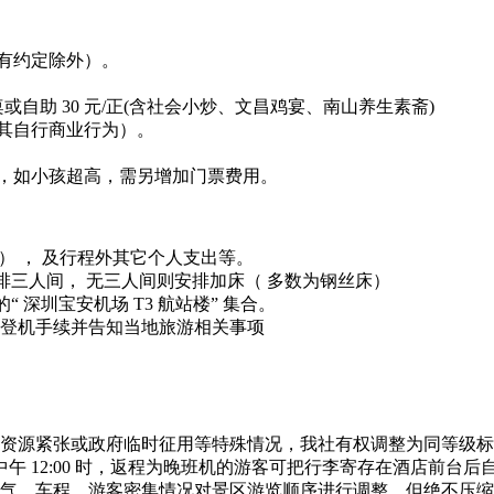
有约定除外）。
桌或自助 30 元/正(含社会小炒、文昌鸡宴、南山养生素斋)
其自行商业行为）。
位，如小孩超高，需另增加门票费用。
） ， 及行程外其它个人支出等。
排三人间， 无三人间则安排加床（ 多数为钢丝床）
 深圳宝安机场 T3 航站楼” 集合。
办理登机手续并告知当地旅游相关事项
店资源紧张或政府临时征用等特殊情况，我社有权调整为同等级
 12:00 时，返程为晚班机的游客可把行李寄存在酒店前台
天气、车程、游客密集情况对景区游览顺序进行调整，但绝不压