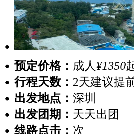
预定价格：
成人
¥1350
行程天数：
2天
建议提
出发地点：
深圳
出发团期：
天天出团
线路点击：
次