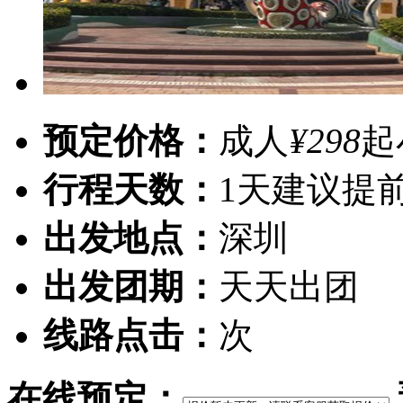
预定价格：
成人
¥298
起
行程天数：
1天
建议提
出发地点：
深圳
出发团期：
天天出团
线路点击：
次
在线预定：