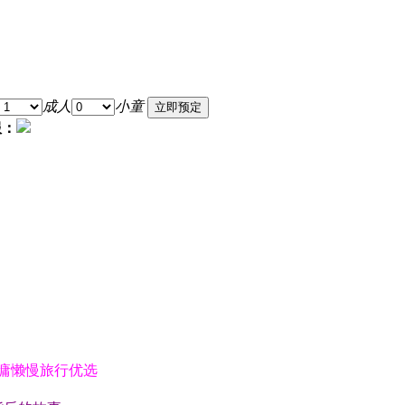
成人
小童
服：
众慵懒慢旅行优选