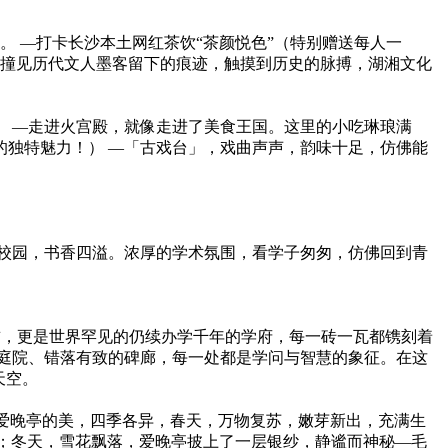
。 —打卡长沙本土网红茶饮“茶颜悦色”（特别赠送每人一
可撞见历代文人墨客留下的痕迹，触摸到历史的脉搏，湖湘文化
。 —走进火宫殿，就像走进了美食王国。这里的小吃琳琅满
独特魅力！） —「古戏台」，戏曲声声，韵味十足，仿佛能
校园，书香四溢。浓厚的学术氛围，看学子匆匆，仿佛回到青
首，更是世界罕见的仍续办学千年的学府，每一砖一瓦都镌刻着
庭院、错落有致的碑廊，每一处都是学问与智慧的象征。在这
天空。
—爱晚亭的美，四季各异，春天，万物复苏，嫩芽新出，充满生
动；冬天，雪花飘落，爱晚亭披上了一层银纱，静谧而神秘—毛