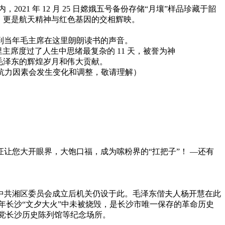
021 年 12 月 25 日嫦娥五号备份存储“月壤”样品珍藏于韶
，更是航天精神与红色基因的交相辉映。
到当年毛主席在这里朗朗读书的声音。
这里主席度过了人生中思绪最复杂的 11 天，被誉为神
毛泽东的辉煌岁月和伟大贡献。
不可抗力因素会发生变化和调整，敬请理解）
让您大开眼界，大饱口福，成为嗦粉界的“扛把子”！ —还有
5 月中共湘区委员会成立后机关仍设于此。毛泽东偕夫人杨开慧在此
 年长沙“文夕大火”中未被烧毁，是长沙市唯一保存的革命历史
产党长沙历史陈列馆等纪念场所。