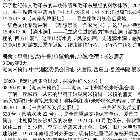
示了世纪伟人毛泽东的丰功伟绩和毛泽东思想的科学体系。2020 年 
山。毛主席诗句中曾写到“可上九天揽月，可下五洋捉鳖”现
15:00-15:30【南岸私塾旧址】——毛主席学习初心启蒙地
—红色文化专题讲解：【理想崇高，舍家为国】。这里古朴典
15:40-17:00 【滴水洞】——毛主席住过的西方神秘山洞（
秘的“西方山洞”。这里山清水秀，风景如画。走进滴水洞，
17:00-18:30 游览后乘车返回，结束愉快行程。（行程
餐食：
早餐
[包含]
午餐
[自理]
晚餐
[自理]
住宿：
长沙酒店
3 Day
第3天
湖南米粉街-中共湘区委员会旧址- 火宫殿-岳麓山-岳麓书院-爱晚
08:00- 指定地点集合出发，探索网红长沙啦！
08:30-09:00【湖南米粉街】——湖南 14 市州特色米粉集合地
—了解一座城市，从它的早餐开始湖南米粉街—米粉的盛宴，各
ins风拍照打卡地等您来撩！地标网红墙+米粉特色涂鸦墙，
09:30-11:00【中共湘区委员会旧址】————中共湘区委
538 号（原清水塘 22 号），是全国重点文物保护单位、爱国
简介：此处原为长沙郊区的农舍，1921 年 10 月毛泽东、
居住工作，刘少奇、李立三等曾来此开会、联络。旧址为典型南方
建筑物。1951 年修缮后对外开放，现有旧址暨毛泽东杨开