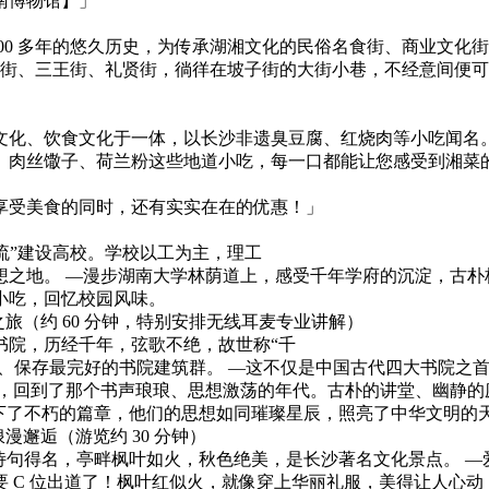
南博物馆】」
00 多年的悠久历史，为传承湖湘文化的民俗名食街、商业文化街
古潭街、三王街、礼贤街，徜徉在坡子街的大街小巷，不经意间便
火庙文化、饮食文化于一体，以长沙非遗臭豆腐、红烧肉等小吃闻名
、肉丝馓子、荷兰粉这些地道小吃，每一口都能让您感受到湘菜的
，享受美食的同时，还有实实在在的优惠！」
一流”建设高校。学校以工为主，理工
想之地。 —漫步湖南大学林荫道上，感受千年学府的沉淀，古朴
小吃，回忆校园风味。
慧之旅（约 60 分钟，特别安排无线耳麦专业讲解）
麓书院，历经千年，弦歌不绝，故世称“千
大、保存最完好的书院建筑群。 —这不仅是中国古代四大书院之
道，回到了那个书声琅琅、思想激荡的年代。古朴的讲堂、幽静的
下了不朽的篇章，他们的思想如同璀璨星辰，照亮了中华文明的
浪漫邂逅（游览约 30 分钟）
诗句得名，亭畔枫叶如火，秋色绝美，是长沙著名文化景点。 
 C 位出道了！枫叶红似火，就像穿上华丽礼服，美得让人心