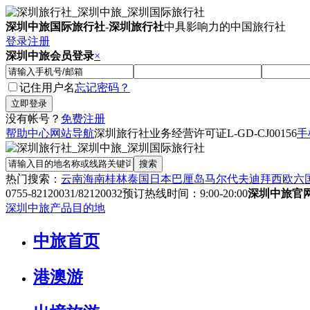
深圳中旅国际旅行社
-
深圳旅行社
中具影响力的中国旅行社
登录
注册
深圳中旅会员登录
×
记住用户名
忘记密码？
没有帐号？
免费注册
帮助中心
网站导航
深圳旅行社业务经营许可证
L-GD-CJ00156
手
热门搜索：
云南
海南
桂林
泰国
日本
巴厘岛
马尔代夫
迪拜
西欧六
0755-82120031/82120032
预订热线时间：9:00-20:00
深圳中旅官
深圳中旅产品目的地
中旅首页
港澳游