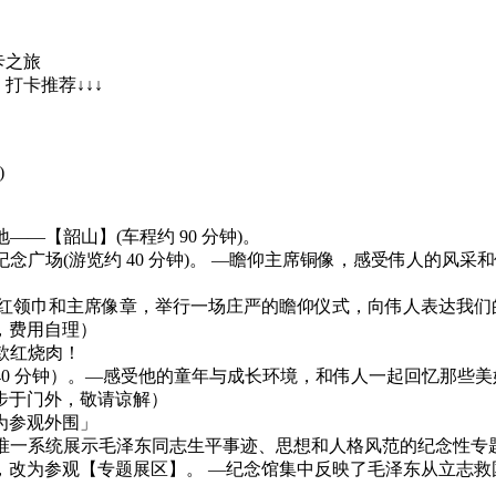
卡之旅
打卡推荐↓↓↓
)
地——【韶山】(车程约 90 分钟)。
命名的纪念广场(游览约 40 分钟)。 —瞻仰主席铜像，感受伟人
送红领巾和主席像章，举行一场庄严的瞻仰仪式，向伟人表达我们
，费用自理）
同款红烧肉！
参观约 40 分钟）。—感受他的童年与成长环境，和伟人一起回忆
步于门外，敬请谅解）
为参观外围」
馆，全国唯一系统展示毛泽东同志生平事迹、思想和人格风范的纪念性专
，改为参观【专题展区】。 —纪念馆集中反映了毛泽东从立志救