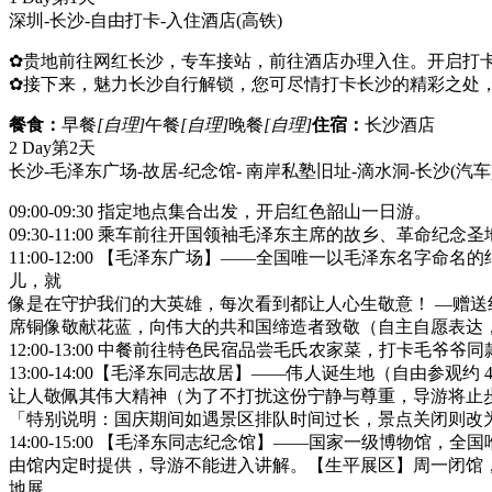
深圳-长沙-自由打卡-入住酒店
(高铁)
✿贵地前往网红长沙，专车接站，前往酒店办理入住。开启打
✿接下来，魅力长沙自行解锁，您可尽情打卡长沙的精彩之处，
餐食：
早餐
[自理]
午餐
[自理]
晚餐
[自理]
住宿：
长沙酒店
2 Day
第2天
长沙-毛泽东广场-故居-纪念馆- 南岸私塾旧址-滴水洞-长沙
(汽车
09:00-09:30 指定地点集合出发，开启红色韶山一日游。
09:30-11:00 乘车前往开国领袖毛泽东主席的故乡、革命纪念圣
11:00-12:00 【毛泽东广场】——全国唯一以毛泽东名字
儿，就
像是在守护我们的大英雄，每次看到都让人心生敬意！ —赠
席铜像敬献花蓝，向伟大的共和国缔造者致敬（自主自愿表达
12:00-13:00 中餐前往特色民宿品尝毛氏农家菜，打卡毛爷爷
13:00-14:00【毛泽东同志故居】——伟人诞生地（自由
让人敬佩其伟大精神（为了不打扰这份宁静与尊重，导游将止
「特别说明：国庆期间如遇景区排队时间过长，景点关闭则改
14:00-15:00 【毛泽东同志纪念馆】——国家一级博物
由馆内定时提供，导游不能进入讲解。【生平展区】周一闭馆
地展