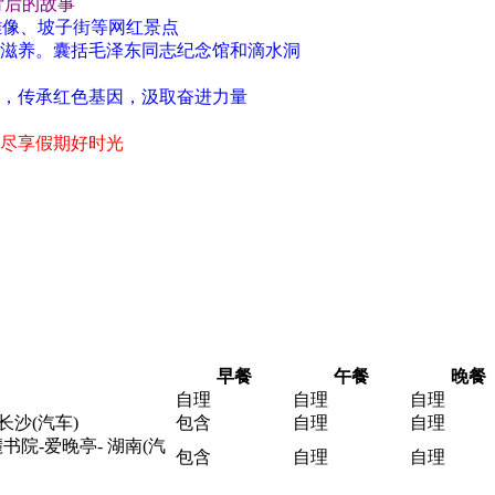
背后的故事
s 雕像、坡子街等网红景点
的滋养。囊括毛泽东同志纪念馆和滴水洞
事，传承红色基因，汲取奋进力量
，尽享假期好时光
早餐
午餐
晚餐
自理
自理
自理
长沙(汽车)
包含
自理
自理
书院-爱晚亭- 湖南(汽
包含
自理
自理