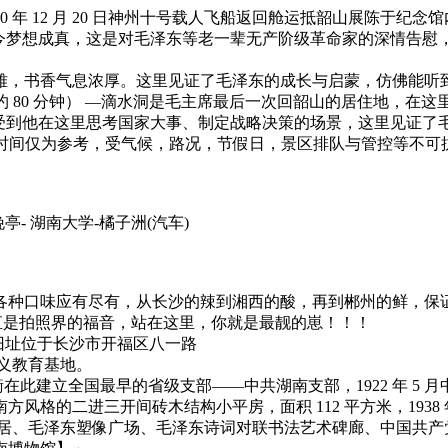
12 月 20 日神州十号载人飞船返回舱运抵韶山展陈于纪念馆内，2
如今梦想成真，这是对毛泽东等老一辈无产阶级革命家的深情告慰
雅，书香气息浓厚。这里见证了毛泽东的成长与启蒙，仿佛能听
游览约 80 分钟） —滴水洞是毛主席最后一次回韶山的居住地，在
感受到他在这里思考国家大事、制定战略决策的场景，这里见证了
中所标注时间仅为参考，受气候，路况，节假日，景区排队与管控等
亭- 湖南大学-橘子洲
(汽车)
种口味应有尽有，从长沙的辣到湘西的酸，再到郴州的鲜，保证
简直是拍照界的福音，站在这里，你就是最靓的崽！！！
员会旧址位于长沙市开福区八一路
主义教育基地。
何叔衡在此建立全国最早的省级支部——中共湖南支部，1922 年 
风格的二进三开间砖木结构小平房，面积 112 平方米，1938
慧故居、毛泽东塑像广场、毛泽东诗词对联书法艺术碑廊、中国共