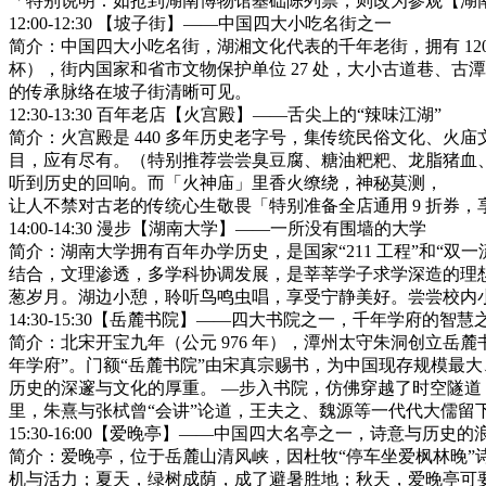
「特别说明：如抢到湖南博物馆基础陈列票，则改为参观【湖
12:00-12:30 【坡子街】——中国四大小吃名街之一
简介：中国四大小吃名街，湖湘文化代表的千年老街，拥有 12
杯），街内国家和省市文物保护单位 27 处，大小古道巷、
的传承脉络在坡子街清晰可见。
12:30-13:30 百年老店【火宫殿】——舌尖上的“辣味江湖”
简介：火宫殿是 440 多年历史老字号，集传统民俗文化、
目，应有尽有。（特别推荐尝尝臭豆腐、糖油粑粑、龙脂猪血
听到历史的回响。而「火神庙」里香火缭绕，神秘莫测，
让人不禁对古老的传统心生敬畏「特别准备全店通用 9 折券
14:00-14:30 漫步【湖南大学】——一所没有围墙的大学
简介：湖南大学拥有百年办学历史，是国家“211 工程”和“双
结合，文理渗透，多学科协调发展，是莘莘学子求学深造的理
葱岁月。湖边小憩，聆听鸟鸣虫唱，享受宁静美好。尝尝校内
14:30-15:30【岳麓书院】——四大书院之一，千年学府的智
简介：北宋开宝九年（公元 976 年），潭州太守朱洞创立岳
年学府”。门额“岳麓书院”由宋真宗赐书，为中国现存规模最
历史的深邃与文化的厚重。 —步入书院，仿佛穿越了时空隧
里，朱熹与张栻曾“会讲”论道，王夫之、魏源等一代代大儒留
15:30-16:00【爱晚亭】——中国四大名亭之一，诗意与历史的
简介：爱晚亭，位于岳麓山清风峡，因杜牧“停车坐爱枫林晚”
机与活力；夏天，绿树成荫，成了避暑胜地；秋天，爱晚亭可要