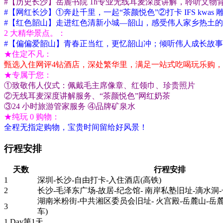
#【历史长沙】岳麓书院 1h专业无线耳麦深度讲解，聆听文物
#【网红长沙】①奔赴千里，一起“茶颜悦色”②打卡 IFS kwa
#【红色韶山】走进红色清新小城—韶山，感受伟人家乡热土
2 大精华景点。：
#【偏偏爱韶山】青春正当红，更忆韶山冲；倾听伟人成长故
★住定不凡：
甄选入住网评4钻酒店，深处繁华里，满足一站式吃喝玩乐购
★专属于您：
①致敬伟人仪式：佩戴毛主席像章、红领巾、珍贵照片
②无线耳麦深度讲解服务、“茶颜悦色”网红奶茶
③24 小时旅游管家服务 ④品牌矿泉水
★纯玩 0 购物：
全程无指定购物，宝贵时间留给好风景！
行程安排
天数
行程安排
1
深圳-长沙-自由打卡-入住酒店(高铁)
2
长沙-毛泽东广场-故居-纪念馆- 南岸私塾旧址-滴水洞-
湖南米粉街-中共湘区委员会旧址- 火宫殿-岳麓山-岳麓
3
车)
1 Day
第1天