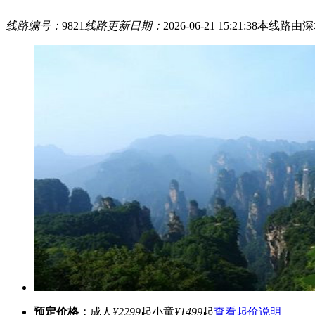
线路编号：
9821
线路更新日期：
2026-06-21 15:21:38
本线路由深
预定价格：
成人
¥2299
起
小童
¥1499
起
查看起价说明