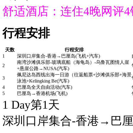
舒适酒店：连住4晚网评
行程安排
天数
行程安排
1
深圳口岸集合-香港→巴厘岛(飞机+汽车)
南湾沙滩俱乐部-玻璃底船（海龟岛）-乌鲁瓦图情人崖
2
+悬崖公路→NUSA(汽车)
佩尼达岛西线出海一日游（往返船票+沙滩俱乐部+海景
3
泳池+Kelingking Be(汽车)
4
巴厘岛全天自由活动(汽车)
5
巴厘岛→香港机场(飞机)
1 Day
第1天
深圳口岸集合-香港→巴