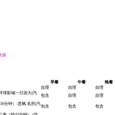
鱼饭
早餐
午餐
晚餐
自理
自理
自理
环球影城一日游大(汽
包含
自理
自理
0分钟）-赏枫 名所(汽
包含
包含
包含
八海（约45分钟）-(汽