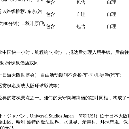
包含
包含
自理
A路线推荐: 东京(汽
包含
自理
自理
90分钟）--秋叶原(飞
包含
包含
自理
比中国快一小时，航程约4小时），抵达后办理入境手续。后前
新大阪 /珍珠泉酒店或同
游大阪世博会） 自由活动期间不含餐·车·司机·导游
(汽车)
区赏枫名所或大阪环球影城等）
典的赏枫景点之一。雄伟的天守阁与绚丽的红叶同框，构成了一幅
ン，Universal Studios Japan，简称USJ）位
金山区、哈利·波特的魔法世界、水世界、亲善村、环球奇境、侏
元/人.