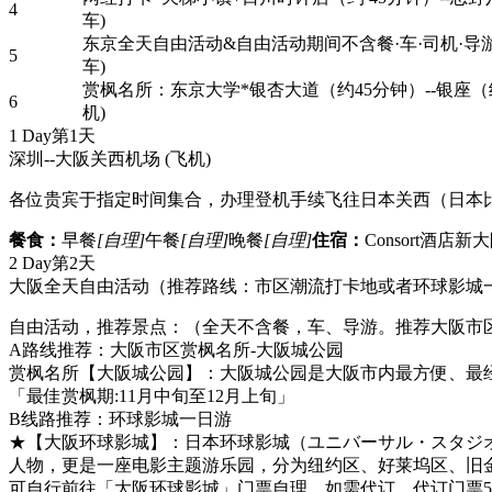
4
车)
东京全天自由活动&自由活动期间不含餐·车·司机·导游 
5
车)
赏枫名所：东京大学*银杏大道（约45分钟）--银座（约
6
机)
1 Day
第1天
深圳--大阪关西机场
(飞机)
各位贵宾于指定时间集合，办理登机手续飞往日本关西（日本
餐食：
早餐
[自理]
午餐
[自理]
晚餐
[自理]
住宿：
Consort酒店
2 Day
第2天
大阪全天自由活动（推荐路线：市区潮流打卡地或者环球影城一日
自由活动，推荐景点：（全天不含餐，车、导游。推荐大阪市
A路线推荐：大阪市区赏枫名所-大阪城公园
赏枫名所【大阪城公园】：大阪城公园是大阪市内最方便、最经
「最佳赏枫期:11月中旬至12月上旬」
B线路推荐：环球影城一日游
★【大阪环球影城】：日本环球影城（ユニバーサル・スタジオ・ジャパ
人物，更是一座电影主题游乐园，分为纽约区、好莱坞区、旧
可自行前往「大阪环球影城」门票自理。如需代订，代订门票500