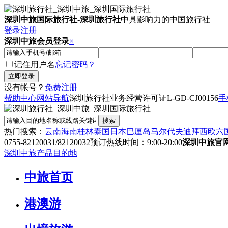
深圳中旅国际旅行社
-
深圳旅行社
中具影响力的中国旅行社
登录
注册
深圳中旅会员登录
×
记住用户名
忘记密码？
没有帐号？
免费注册
帮助中心
网站导航
深圳旅行社业务经营许可证
L-GD-CJ00156
手
热门搜索：
云南
海南
桂林
泰国
日本
巴厘岛
马尔代夫
迪拜
西欧六
0755-82120031/82120032
预订热线时间：9:00-20:00
深圳中旅官
深圳中旅产品目的地
中旅首页
港澳游