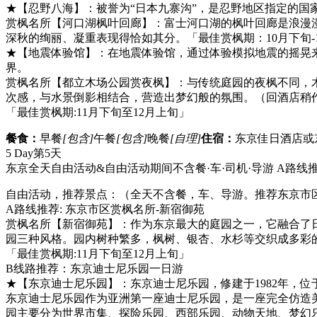
★【忍野八海】：被誉为“日本九寨沟”，是忍野地区指定的国
赏枫名所【河口湖枫叶回廊】：富士河口湖的枫叶回廊是浪漫
深秋的绚丽、凝重表现得恰如其分。「最佳赏枫期：10月下旬-
★【地震体验馆】：在地震体验馆，通过体验模拟地震的摇晃
界。
赏枫名所【都立木场公园赏夜枫】：与传统庭园的夜枫不同，
次感，与水景倒影相结合，营造出梦幻般的氛围。（回酒店稍
「最佳赏枫期:11月下旬至12月上旬」
餐食：
早餐
[包含]
午餐
[包含]
晚餐
[自理]
住宿：
东京佳日酒店或
5 Day
第5天
东京全天自由活动&自由活动期间不含餐·车·司机·导游 A路线
自由活动，推荐景点：（全天不含餐，车、导游。推荐东京市
A路线推荐: 东京市区赏枫名所-新宿御苑
赏枫名所【新宿御苑】：作为东京最大的庭园之一，它融合了
园三种风格。园内树种繁多，枫树、银杏、水杉等交织成多彩
「最佳赏枫期:11月下旬至12月上旬」
B线路推荐：东京迪士尼乐园一日游
★【东京迪士尼乐园】：东京迪士尼乐园，修建于1982年，
东京迪士尼乐园作为亚洲第一座迪士尼乐园，是一座完全仿造美
园主要分为世界市集、探险乐园、西部乐园、动物天地、梦幻