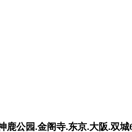
神鹿公园.金阁寺.东京.大阪.双