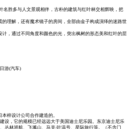
叶名胜多与人文景观相伴，古朴的建筑与红叶林交相辉映，把
震的理解，还有魔术镜子的房间，全部由金子构成演绎的迷路世
设计，通过不同角度和颜色的光，突出枫树的形态美和红叶的层
一日游
(汽车)
日本梓设计公司合作建造的。
断建设，它的规模已经远远大于美国迪士尼乐园。东京迪士尼乐
、丛林巡航、飞溅山、马克·吐温号、星际旅行等。（不含门