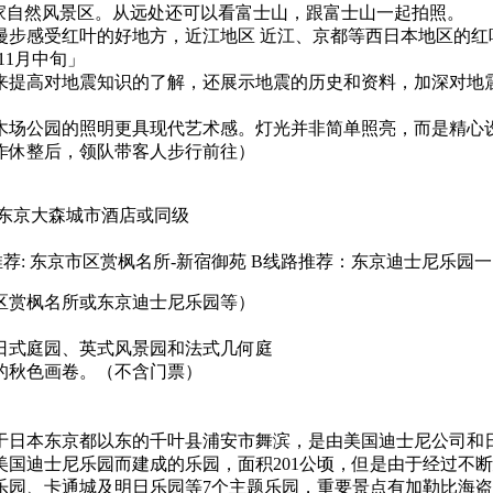
家自然风景区。从远处还可以看富士山，跟富士山一起拍照。
漫步感受红叶的好地方，近江地区 近江、京都等西日本地区的红
11月中旬」
来提高对地震知识的了解，还展示地震的历史和资料，加深对地
木场公园的照明更具现代艺术感。灯光并非简单照亮，而是精心
作休整后，领队带客人步行前往）
东京大森城市酒店或同级
推荐: 东京市区赏枫名所-新宿御苑 B线路推荐：东京迪士尼乐园
区赏枫名所或东京迪士尼乐园等）
日式庭园、英式风景园和法式几何庭
的秋色画卷。（不含门票）
位于日本东京都以东的千叶县浦安市舞滨，是由美国迪士尼公司和
国迪士尼乐园而建成的乐园，面积201公顷，但是由于经过不
乐园、卡通城及明日乐园等7个主题乐园，重要景点有加勒比海盗