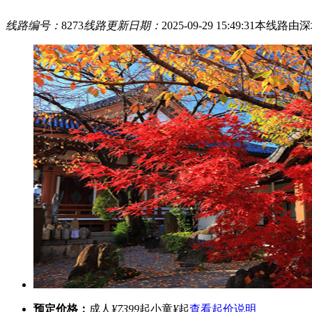
线路编号：
8273
线路更新日期：
2025-09-29 15:49:31
本线路由深
预定价格：
成人
¥7399
起
小童
¥
起
查看起价说明