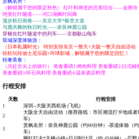
赏枫名所：
（解锁属于您的限定秋色） 红叶和禅意的完美结合——金阁寺
绝美红叶隧道——河口湖枫叶回廊
漫步秋日画卷——东京大学*银杏大道
与鹿共舞的秋日时光——奈良神鹿公园
穿梭在红叶隧道中的列车——京都叡山电车
双城深度体验游：
（日本私属时光） 特别安排东京一整天+大阪一整天自由活动
轻松玩转迪士尼乐园+环球影城，解锁属于您的限定回忆！
轻奢美食：
（共赴舌尖上的旅行） 美食重磅1:烤肉料理 美食重磅2:日式鳗
美食重磅3:怀石风料理 美食重磅4:温泉酒店料理
行程安排
天数
行程安排
1
深圳--大阪关西机场 (飞机)
大阪全天自由活动（推荐路线：市区潮流打卡地或者
2
车)
赏枫名所：奈良神鹿公园（约60分钟）-茶道体验（约3
3
车)
网红打卡*天梯小镇+日川时计店（约 45分钟）--忍野