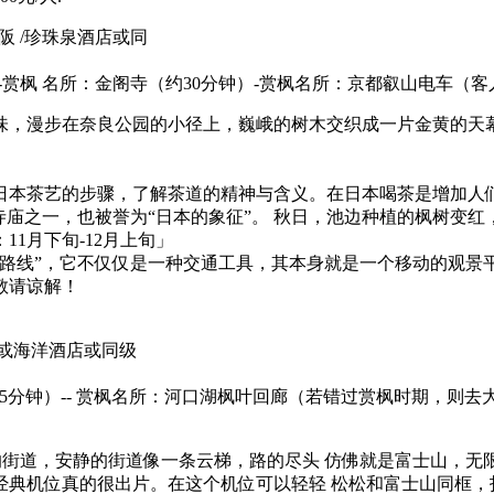
新大阪 /珍珠泉酒店或同
-赏枫 名所：金阁寺（约30分钟）-赏枫名所：京都叡山电车（客
味，漫步在奈良公园的小径上，巍峨的树木交织成一片金黄的天
日本茶艺的步骤，了解茶道的精神与含义。在日本喝茶是增加人
寺庙之一，也被誉为“日本的象征”。 秋日，池边种植的枫树变
1月下旬-12月上旬」
路线”，它不仅仅是一种交通工具，其本身就是一个移动的观景平
敬请谅解！
或海洋酒店或同级
45分钟）-- 赏枫名所：河口湖枫叶回廊（若错过赏枫时期，则去大石
的街道，安静的街道像一条云梯，路的尽头 仿佛就是富士山，无
经典机位真的很出片。在这个机位可以轻轻 松松和富士山同框，