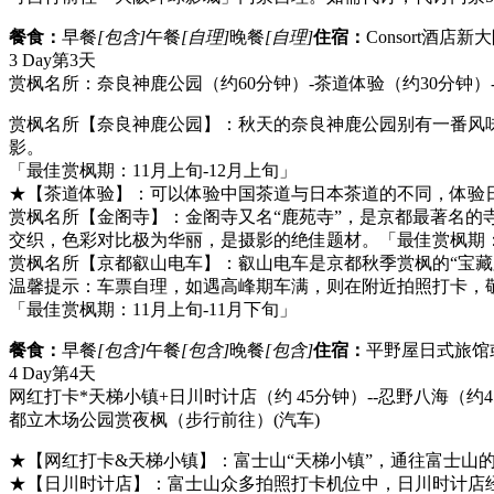
餐食：
早餐
[包含]
午餐
[自理]
晚餐
[自理]
住宿：
Consort酒店
3 Day
第3天
赏枫名所：奈良神鹿公园（约60分钟）-茶道体验（约30分钟）
赏枫名所【奈良神鹿公园】：秋天的奈良神鹿公园别有一番风
影。
「最佳赏枫期：11月上旬-12月上旬」
★【茶道体验】：可以体验中国茶道与日本茶道的不同，体验
赏枫名所【金阁寺】：金阁寺又名“鹿苑寺”，是京都最著名的
交织，色彩对比极为华丽，是摄影的绝佳题材。「最佳赏枫期：1
赏枫名所【京都叡山电车】：叡山电车是京都秋季赏枫的“宝藏
温馨提示：车票自理，如遇高峰期车满，则在附近拍照打卡，
「最佳赏枫期：11月上旬-11月下旬」
餐食：
早餐
[包含]
午餐
[包含]
晚餐
[包含]
住宿：
平野屋日式旅馆
4 Day
第4天
网红打卡*天梯小镇+日川时计店（约 45分钟）--忍野八海（约
都立木场公园赏夜枫（步行前往）
(汽车)
★【网红打卡&天梯小镇】：富士山“天梯小镇”，通往富士山
★【日川时计店】：富士山众多拍照打卡机位中，日川时计店