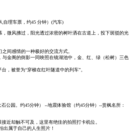
人自理车票，约45 分钟）
(汽车)
幕，微风拂过，阳光透过浓密的树叶洒在古道上，投下斑驳的光
们之间感情的一种极好的交流方式。
红，与金阁的倒影一同映照在镜湖池中，金、红、绿（松树）三色
台，被誉为“穿梭在红叶隧道中的列车”。
公园。约45分钟） --地震体验馆（约45分钟）--赏枫名所：
限接近却触不可及，这里有绝佳的拍照打卡机位。
拍出属于自己的人生照片！