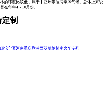
。桂林的纬度比较低，属于中亚热带湿润季风气候。总体上来说，
是在每年4～10月份。
游定制
邮轮
宁夏
河南
重庆
腾冲
西双版纳
甘南
火车专列