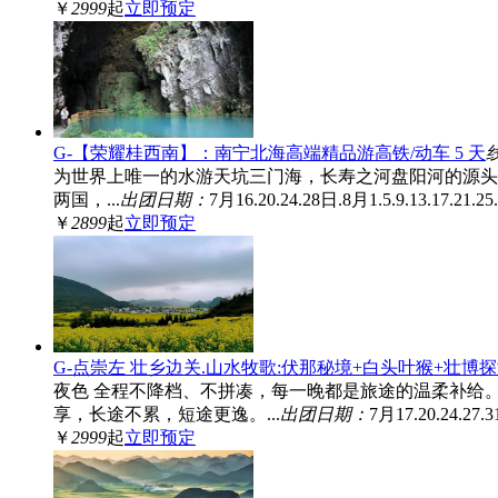
￥
2999
起
立即预定
G-【荣耀桂西南】：南宁北海高端精品游高铁/动车 5 天
为世界上唯一的水游天坑三门海，长寿之河盘阳河的源头
两国，...
出团日期：
7月16.20.24.28日.8月1.5.9.13.17.21.2
￥
2899
起
立即预定
G-点崇左 壮乡边关.山水牧歌:伏那秘境+白头叶猴+壮博
夜色 全程不降档、不拼凑，每一晚都是旅途的温柔补给。 
享，长途不累，短途更逸。...
出团日期：
7月17.20.24.27.
￥
2999
起
立即预定