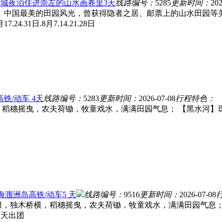
.古城夜泊住进崇左的山水画卷里3天
线路编号：
5285
更新时间：
202
】 中国最美的田园风光，曾获得隐者之居、邮票上的山水田园等
月17.24.31日.8月7.14.21.28日
铁/动车 4天
线路编号：
5283
更新时间：
2026-07-08
行程特色：
，稻穗摇曳，农夫荷锄，牧童戏水，满满田园气息； 【黑水河
海涠洲岛高铁/动车5 天
线路编号：
9516
更新时间：
2026-07-08
缀，独木桥横，稻穗摇曳，农夫荷锄，牧童戏水，满满田园气息；
天天出团