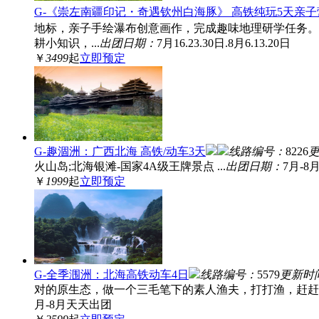
G-《崇左南疆印记・奇遇钦州白海豚》 高铁纯玩5天亲子
地标，亲子手绘瀑布创意画作，完成趣味地理研学任务。 
耕小知识，...
出团日期：
7月16.23.30日.8月6.13.20日
￥
3499
起
立即预定
G-趣涸洲：广西北海 高铁/动车3天
线路编号：
8226
火山岛;北海银滩-国家4A级王牌景点 ...
出团日期：
7月-
￥
1999
起
立即预定
G-全季涠洲：北海高铁动车4日
线路编号：
5579
更新时
对的原生态，做一个三毛笔下的素人渔夫，打打渔，赶赶海
月-8月天天出团