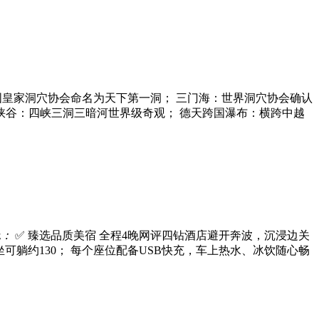
皇家洞穴协会命名为天下第一洞； 三门海：世界洞穴协会确认
峡谷：四峡三洞三暗河世界级奇观； 德天跨国瀑布：横跨中越
色：
✅ 臻选品质美宿 全程4晚网评四钻酒店避开奔波，沉浸边关
可躺约130； 每个座位配备USB快充，车上热水、冰饮随心畅