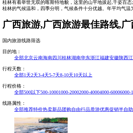
桂林有着举世无双的喀斯特地貌，这里的山平地拔起,千姿百态;
桂林的气候温和，四季分明，气候条件十分优越。年平均气温为1
广西旅游,广西旅游最佳路线,广
国内旅游线路筛选
目的地：
全部
北京
云南
海南
四川
桂林
湖南
华东
浙江
福建
安徽
陕西
江
行程天数：
全部
1天
2天
3-4天
5-7天
8-10天
10天以上
行程价格：
全部
500以下
500-1000
1000-2000
2000-4000
4000-6000
6000-
线路属性：
全部
推荐
特价
热卖
新品
团购
自由行
品质游
优惠促销
半自助