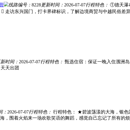
营
线路编号：
8228
更新时间：
2026-07-07
行程特色：
①德天瀑
 走访东兴国门，打卡界碑标识，了解边境商贸与中越民俗差异
更新时间：
2026-07-07
行程特色：
甄选住宿：保证一晚入住涠洲岛
8月天天出团
间：
2026-07-07
行程特色：
行程特色： ★碧波荡漾的大海，银色
，围着火焰来一场欢歌笑语的舞蹈，感觉自己忘记了所有的烦恼。 