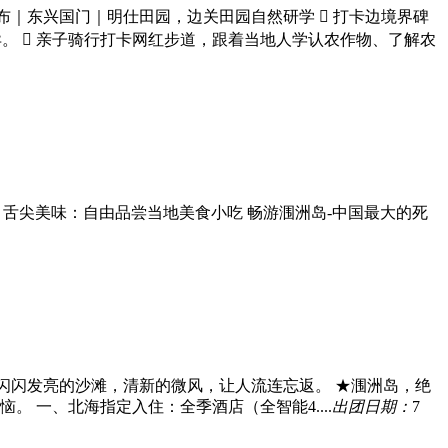
布｜东兴国门｜明仕田园，边关田园自然研学  打卡边境界碑
。  亲子骑行打卡网红步道，跟着当地人学认农作物、了解农
 舌尖美味：自由品尝当地美食小吃 畅游涠洲岛-中国最大的死
闪闪发亮的沙滩，清新的微风，让人流连忘返。 ★涠洲岛，绝
一、北海指定入住：全季酒店（全智能4....
出团日期：
7