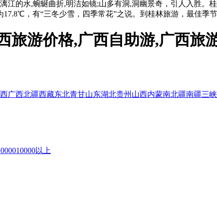
漓江的水,蜿蜒曲折,明洁如镜;山多有洞,洞幽景奇，引人入胜
7.8℃，有“三冬少雪，四季常花”之说。到桂林旅游，最佳季节
西旅游价格,广西自助游,广西旅
西
广西
北疆
西藏
东北
青甘
山东
湖北
贵州
山西
内蒙
南北疆
南疆
三峡
10000
10000以上