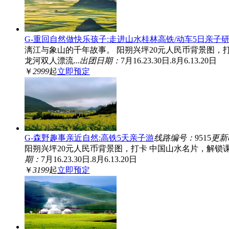
G-重回自然做快乐孩子:走进山水桂林高铁/动车5日亲子
漓江与象山的千年故事。 阳朔兴坪20元人民币背景图，
龙河双人漂流...
出团日期：
7月16.23.30日.8月6.13.20日
￥
2999
起
立即预定
G-森野趣事亲近自然:高铁5天亲子游
线路编号：
9515
更新
阳朔兴坪20元人民币背景图，打卡 中国山水名片，解锁课
期：
7月16.23.30日.8月6.13.20日
￥
3199
起
立即预定