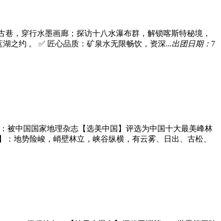
姚古巷，穿行水墨画廊；探访十八水瀑布群，解锁喀斯特秘境，
约 。 ✅ 匠心品质：矿泉水无限畅饮，资深...
出团日期：
7
】：被中国国家地理杂志【选美中国】评选为中国十大最美峰林
界】：地势险峻，峭壁林立，峡谷纵横，有云雾、日出、古松、