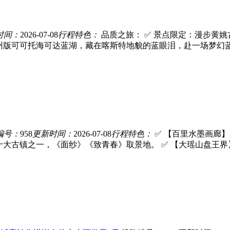
时间：
2026-07-08
行程特色：
品质之旅： ✅ 景点限定：漫步黄
版可可托海可达蓝湖，藏在喀斯特地貌的蓝眼泪，赴一场梦幻蓝湖之
编号：
958
更新时间：
2026-07-08
行程特色：
✅ 【百里水墨画廊
十大古镇之一，《面纱》《致青春》取景地。 ✅ 【大瑶山盘王