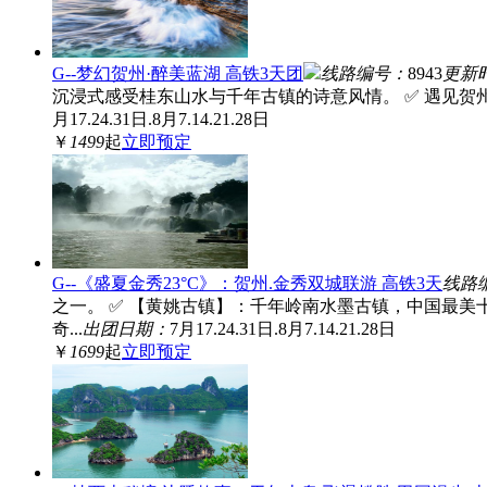
G--梦幻贺州·醉美蓝湖 高铁3天团
线路编号：
8943
更新
沉浸式感受桂东山水与千年古镇的诗意风情。 ✅ 遇见贺州
月17.24.31日.8月7.14.21.28日
￥
1499
起
立即预定
G--《盛夏金秀23°C》：贺州.金秀双城联游 高铁3天
线路
之一。 ✅ 【黄姚古镇】：千年岭南水墨古镇，中国最美
奇...
出团日期：
7月17.24.31日.8月7.14.21.28日
￥
1699
起
立即预定