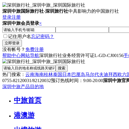
深圳中旅国际旅行社
-
深圳旅行社
中具影响力的中国旅行社
登录
注册
深圳中旅会员登录
×
记住用户名
忘记密码？
没有帐号？
免费注册
帮助中心
网站导航
深圳旅行社业务经营许可证
L-GD-CJ00156
手
热门搜索：
云南
海南
桂林
泰国
日本
巴厘岛
马尔代夫
迪拜
西欧六
0755-82120031/82120032
预订热线时间：9:00-20:00
深圳中旅官
深圳中旅产品目的地
中旅首页
港澳游