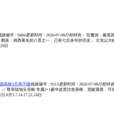
线路编号：
9404
更新时间：
2026-07-08
行程特色：
百魔洞：被英国
 鹅泉：靖西著名的八景之一，已有七百多年的历史； 古龙山大
5.29日
探源高铁5天亲子团
线路编号：
9513
更新时间：
2026-07-08
行程特
✅ 尊享陆地头等舱 专属2+1豪华皮质沙发座椅，宽敞通透，可坐
31日.8月3.7.14.17.21.24日