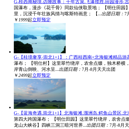
G-桂西南秘境.边陲故事：干年古泉.飞瀑揽胜.田园漫步
国瀑布，漫步《花千骨》同款仙侠取景地； 【明仕田园
里，沉浸千年壮族风情与喀斯特画意； 【...
出团日期：
7
￥
1999
起
立即预定
G-【桂境奢享·崇北1+1】：广西桂西南+北海银滩精品游高
瀑布； 【明仕村】这里翠竹绕岸，农舍点缀，独木桥横
岸青山倒映、河水呈...
出团日期：
7月-8月天天出团
￥
2499
起
立即预定
G-【蓝海奇遇.崇北1+1】北海银滩.涠洲岛.鳄鱼山景区.北
第四大跨国瀑布； 【明仕田园】这里翠竹绕岸，农舍点
龙山大峡谷】四峡三洞三暗河世界...
出团日期：
7月-8月