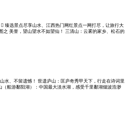
 臻选景点尽享山水、江西热门网红景点一网打尽，让旅行大
图之 美誉，望山望水不如望仙！ 三清山：云雾的家乡、松石的
享山水、不留遗憾！ 世遗庐山：匡庐奇秀甲天下，行走在诗词里
山（船游鄱阳湖）：中国最大淡水湖，感受千里鄱湖烟波浩渺