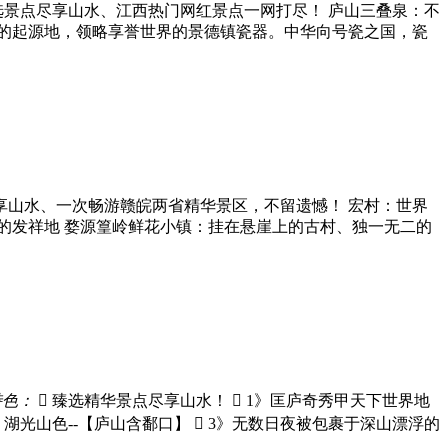
选景点尽享山水、江西热门网红景点一网打尽！ 庐山三叠泉：不
化的起源地，领略享誉世界的景德镇瓷器。中华向号瓷之国，瓷
尽享山水、一次畅游赣皖两省精华景区，不留遗憾！ 宏村：世界
学的发祥地 婺源篁岭鲜花小镇：挂在悬崖上的古村、独一无二的
特色：
 臻选精华景点尽享山水！  1》匡庐奇秀甲天下世界地
湖光山色--【庐山含鄱口】  3》无数日夜被包裹于深山漂浮的