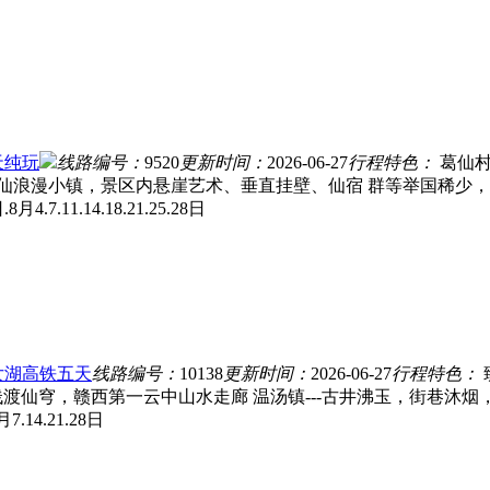
天纯玩
线路编号：
9520
更新时间：
2026-06-27
行程特色：
葛仙村
的神仙浪漫小镇，景区内悬崖艺术、垂直挂壁、仙宿 群等举国稀少
日.8月4.7.11.14.18.21.25.28日
女湖高铁五天
线路编号：
10138
更新时间：
2026-06-27
行程特色：
栈渡仙穹，赣西第一云中山水走廊 温汤镇---古井沸玉，街巷沐烟
月7.14.21.28日