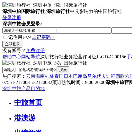
深圳中旅国际旅行社
-
深圳旅行社
中具影响力的中国旅行社
登录
注册
深圳中旅会员登录
×
记住用户名
忘记密码？
没有帐号？
免费注册
帮助中心
网站导航
深圳旅行社业务经营许可证
L-GD-CJ00156
手
热门搜索：
云南
海南
桂林
泰国
日本
巴厘岛
马尔代夫
迪拜
西欧六
0755-82120031/82120032
预订热线时间：9:00-20:00
深圳中旅官
深圳中旅产品目的地
中旅首页
港澳游