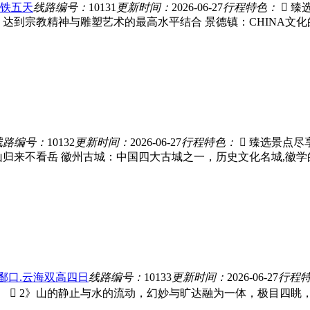
高铁五天
线路编号：
10131
更新时间：
2026-06-27
行程特色：
 臻
达到宗教精神与雕塑艺术的最高水平结合 景德镇：CHINA文
线路编号：
10132
更新时间：
2026-06-27
行程特色：
 臻选景点
山归来不看岳 徽州古城：中国四大古城之一，历史文化名城,徽
含鄱口.云海双高四日
线路编号：
10133
更新时间：
2026-06-27
行程
  2》山的静止与水的流动，幻妙与旷达融为一体，极目四眺，