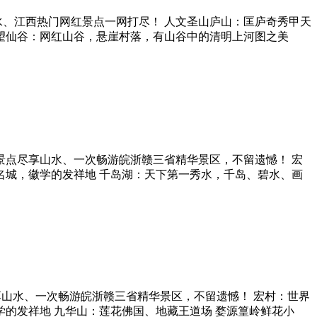
水、江西热门网红景点一网打尽！ 人文圣山庐山：匡庐奇秀甲天
望仙谷：网红山谷，悬崖村落，有山谷中的清明上河图之美
选景点尽享山水、一次畅游皖浙赣三省精华景区，不留遗憾！ 宏
名城，徽学的发祥地 千岛湖：天下第一秀水，千岛、碧水、画
山水、一次畅游皖浙赣三省精华景区，不留遗憾！ 宏村：世界
的发祥地 九华山：莲花佛国、地藏王道场 婺源篁岭鲜花小