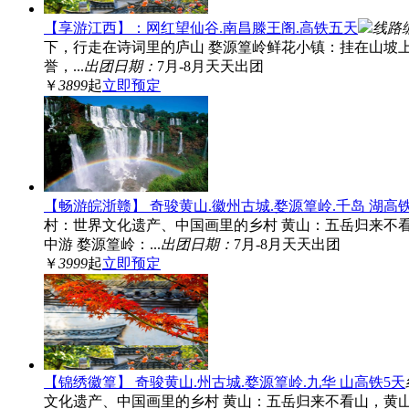
【享游江西】：网红望仙谷.南昌滕王阁.高铁五天
线路
下，行走在诗词里的庐山 婺源篁岭鲜花小镇：挂在山坡
誉，...
出团日期：
7月-8月天天出团
￥
3899
起
立即预定
【畅游皖浙赣】 奇骏黄山.徽州古城.婺源篁岭.千岛 湖高
村：世界文化遗产、中国画里的乡村 黄山：五岳归来不
中游 婺源篁岭：...
出团日期：
7月-8月天天出团
￥
3999
起
立即预定
【锦绣徽篁】 奇骏黄山.州古城.婺源篁岭.九华 山高铁5天
文化遗产、中国画里的乡村 黄山：五岳归来不看山，黄