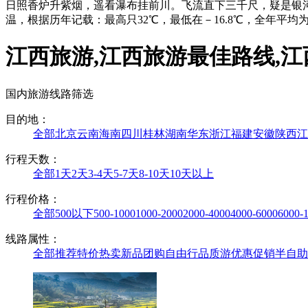
日照香炉升紫烟，遥看瀑布挂前川。飞流直下三千尺，疑是银
温，根据历年记载：最高只32℃，最低在－16.8℃，全年平均为
江西旅游,江西旅游最佳路线,江
国内旅游线路筛选
目的地：
全部
北京
云南
海南
四川
桂林
湖南
华东
浙江
福建
安徽
陕西
江
行程天数：
全部
1天
2天
3-4天
5-7天
8-10天
10天以上
行程价格：
全部
500以下
500-1000
1000-2000
2000-4000
4000-6000
6000-
线路属性：
全部
推荐
特价
热卖
新品
团购
自由行
品质游
优惠促销
半自助