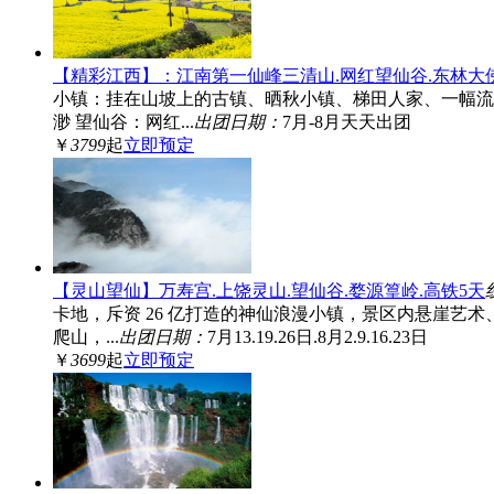
【精彩江西】：江南第一仙峰三清山.网红望仙谷.东林大
小镇：挂在山坡上的古镇、晒秋小镇、梯田人家、一幅流
渺 望仙谷：网红...
出团日期：
7月-8月天天出团
￥
3799
起
立即预定
【灵山望仙】万寿宫.上饶灵山.望仙谷.婺源篁岭.高铁5天
卡地，斥资 26 亿打造的神仙浪漫小镇，景区内悬崖艺
爬山，...
出团日期：
7月13.19.26日.8月2.9.16.23日
￥
3699
起
立即预定