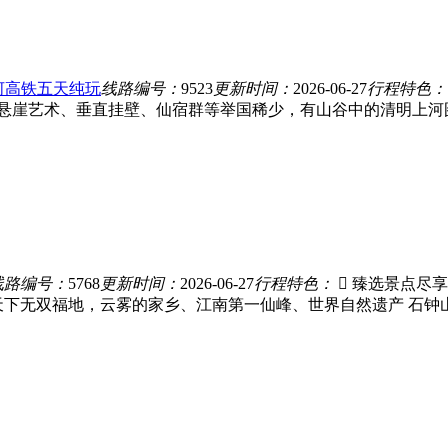
上河高铁五天纯玩
线路编号：
9523
更新时间：
2026-06-27
行程特色：
区内悬崖艺术、垂直挂壁、仙宿群等举国稀少，有山谷中的清明上河
线路编号：
5768
更新时间：
2026-06-27
行程特色：
 臻选景点尽
天下无双福地，云雾的家乡、江南第一仙峰、世界自然遗产 石钟