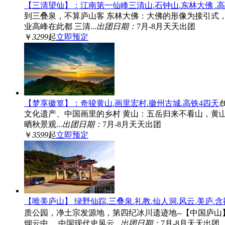
【三清望仙】：江南第一仙峰三清山.石钟山.东林大佛 .
到三叠泉，不算庐山客 东林大佛：大佛的形像为接引式，
业高峰在此都 三清...
出团日期：
7月-8月天天出团
￥
3299
起
立即预定
【梦享徽篁】：奇骏黄山.画里宏村.徽州古城.高铁4四天
文化遗产、中国画里的乡村 黄山：五岳归来不看山，黄
晒秋景观...
出团日期：
7月-8月天天出团
￥
3599
起
立即预定
【唯美庐山】 绿野仙踪.三叠泉.礼教.仙人洞.风云.美庐.
质公园，净土宗发源地，第四纪冰川遗迹地--【中国庐山】
烟云中 ，中国现代史风云...
出团日期：
7月-8月天天出团