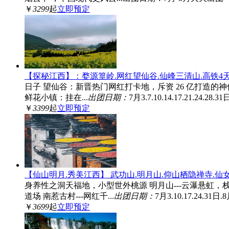
￥
3299
起
立即预定
【探秘江西】：婺源篁岭.网红望仙谷.仙峰三清山.高铁4
日子 望仙谷：新晋热门网红打卡地，斥资 26 亿打造
鲜花小镇：挂在...
出团日期：
7月3.7.10.14.17.21.24.28.31
￥
3399
起
立即预定
【仙山明月.秀美江西】 武功山.明月山.仰山栖隐禅寺.仙
身养性之洞天福地，小型世外桃源 明月山---云瀑悬虹，
道场 南惹古村---网红千...
出团日期：
7月3.10.17.24.31日.8
￥
3699
起
立即预定