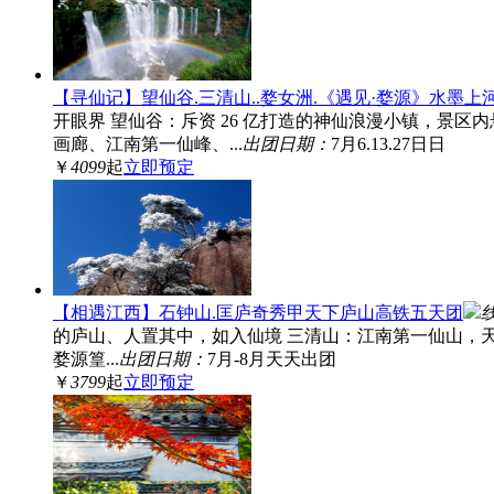
【寻仙记】望仙谷.三清山..婺女洲.《遇见·婺源》水墨
开眼界 望仙谷：斥资 26 亿打造的神仙浪漫小镇，景
画廊、江南第一仙峰、...
出团日期：
7月6.13.27日日
￥
4099
起
立即预定
【相遇江西】石钟山.匡庐奇秀甲天下庐山高铁五天团
的庐山、人置其中，如入仙境 三清山：江南第一仙山，
婺源篁...
出团日期：
7月-8月天天出团
￥
3799
起
立即预定