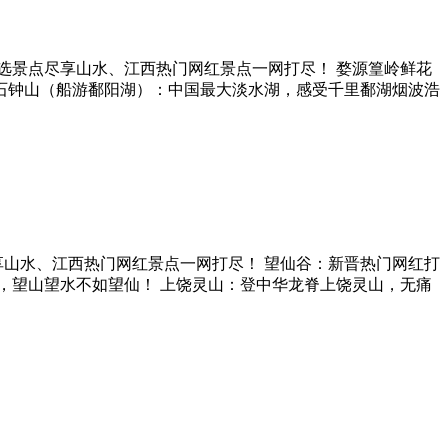
臻选景点尽享山水、江西热门网红景点一网打尽！ 婺源篁岭鲜花
 石钟山（船游鄱阳湖）：中国最大淡水湖，感受千里鄱湖烟波浩
享山水、江西热门网红景点一网打尽！ 望仙谷：新晋热门网红打
誉，望山望水不如望仙！ 上饶灵山：登中华龙脊上饶灵山，无痛