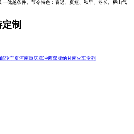
又一优越条件。节令特色：春迟、夏短、秋早、冬长。庐山气
游定制
邮轮
宁夏
河南
重庆
腾冲
西双版纳
甘南
火车专列