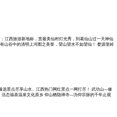
：江西旅游新地标，赏最美仙村灯光秀，到葛仙山过一天神仙
，有山谷中的清明上河图之美誉，望山望水不如望仙！ 婺源篁岭
臻选景点尽享山水、江西热门网红景点一网打尽！ 武功山---修
，活态福喜温泉文化原乡 仰山栖隐禅寺---沩仰宗脉的千年止观