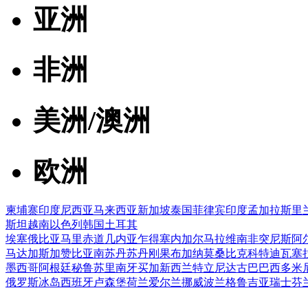
亚洲
非洲
美洲/澳洲
欧洲
柬埔寨
印度尼西亚
马来西亚
新加坡
泰国
菲律宾
印度
孟加拉
斯里
斯坦
越南
以色列
韩国
土耳其
埃塞俄比亚
马里
赤道几内亚
乍得
塞内加尔
马拉维
南非
突尼斯
阿
马达加斯加
赞比亚
南苏丹
苏丹
刚果布
加纳
莫桑比克
科特迪瓦
塞
墨西哥
阿根廷
秘鲁
苏里南
牙买加
新西兰
特立尼达
古巴
巴西
多米
俄罗斯
冰岛
西班牙
卢森堡
荷兰
爱尔兰
挪威
波兰
格鲁吉亚
瑞士
芬