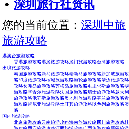
深圳旅行社资讯
您的当前位置：
深圳中旅
旅游攻略
港澳台旅游攻略
香港旅游攻略
港澳旅游攻略
澳门旅游攻略
台湾旅游攻略
出境旅游攻略
泰国旅游攻略
新马旅游攻略
泰新马旅游攻略
新加坡旅游攻
略
印度旅游攻略
槟城旅游攻略
游轮旅游攻略
清迈旅游攻略
攻略
长滩岛旅游攻略
苏梅岛旅游攻略
毛里求斯旅游攻略
斐
游攻略
塞舌尔旅游攻略
法国旅游攻略
瑞士旅游攻略
意大利
旅游攻略
俄罗斯旅游攻略
奥地利旅游攻略
芬兰旅游攻略
希
游攻略
肯尼亚旅游攻略
土耳其旅游攻略
以色列旅游攻略
澳
略
国内旅游攻略
北京旅游攻略
云南旅游攻略
海南旅游攻略
四川旅游攻略
桂
游攻略
西安旅游攻略
江西旅游攻略
广西旅游攻略
新疆旅游