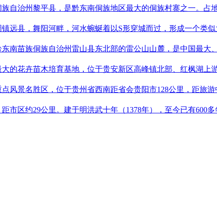
族自治州黎平县，是黔东南侗族地区最大的侗族村寨之一。占地18
周镇远县，舞阳河畔，河水蜿蜒着以S形穿城而过，形成一个类
黔东南苗族侗族自治州雷山县东北部的雷公山山麓，是中国最大、
最大的花卉苗木培育基地，位于贵安新区高峰镇北部、红枫湖上游
重点风景名胜区，位于贵州省西南距省会贵阳市128公里，距旅游
距市区约29公里。建于明洪武十年（1378年），至今已有60