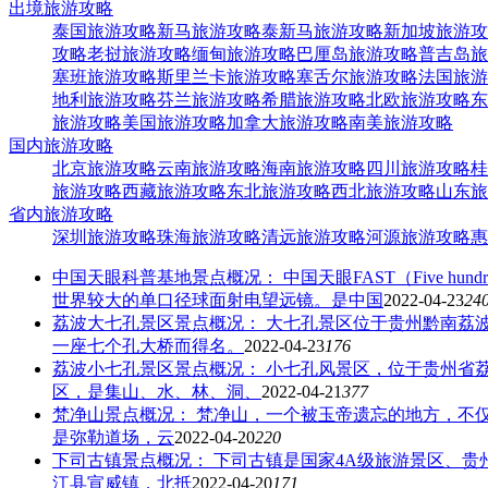
出境旅游攻略
泰国旅游攻略
新马旅游攻略
泰新马旅游攻略
新加坡旅游攻
攻略
老挝旅游攻略
缅甸旅游攻略
巴厘岛旅游攻略
普吉岛旅
塞班旅游攻略
斯里兰卡旅游攻略
塞舌尔旅游攻略
法国旅游
地利旅游攻略
芬兰旅游攻略
希腊旅游攻略
北欧旅游攻略
东
旅游攻略
美国旅游攻略
加拿大旅游攻略
南美旅游攻略
国内旅游攻略
北京旅游攻略
云南旅游攻略
海南旅游攻略
四川旅游攻略
桂
旅游攻略
西藏旅游攻略
东北旅游攻略
西北旅游攻略
山东旅
省内旅游攻略
深圳旅游攻略
珠海旅游攻略
清远旅游攻略
河源旅游攻略
惠
中国天眼科普基地
景点概况： 中国天眼FAST（Five hundr
世界较大的单口径球面射电望远镜。是中国
2022-04-23
24
荔波大七孔景区
景点概况： 大七孔景区位于贵州黔南荔
一座七个孔大桥而得名。
2022-04-23
176
荔波小七孔景区
景点概况： 小七孔风景区，位于贵州省
区，是集山、水、林、洞、
2022-04-21
377
梵净山
景点概况： 梵净山，一个被玉帝遗忘的地方，不
是弥勒道场，云
2022-04-20
220
下司古镇
景点概况： 下司古镇是国家4A级旅游景区、
江县宣威镇，北抵
2022-04-20
171