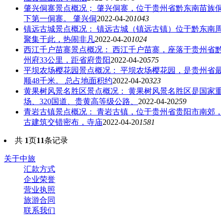
肇兴侗寨
景点概况； 肇兴侗寨，位于贵州省黔东南苗族侗
下第一侗寨。 肇兴侗
2022-04-20
1043
镇远古城
景点概况： 镇远古城（镇远古镇）位于黔东南
聚集于此，热闹非凡
2022-04-20
1024
西江千户苗寨
景点概况： 西江千户苗寨，座落于贵州省
州府33公里，距省府贵阳
2022-04-20
575
平坝农场樱花园
景点概况： 平坝农场樱花园，是贵州省
顺48千米。 总占地面积约
2022-04-20
323
黄果树风景名胜区
景点概况： 黄果树风景名胜区是国家
场、320国道、贵黄高等级公路、
2022-04-20
259
青岩古镇
景点概况： 青岩古镇，位于贵州省贵阳市南郊，
古建筑交错密布，寺庙
2022-04-20
1581
共
1
页
11
条记录
关于中旅
汇款方式
企业荣誉
营业执照
旅游合同
联系我们