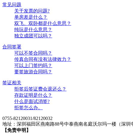
常见问题
关于发票的问题?
单房差是什么？
双飞、双卧都是什么意思？
纯玩是什么意思？
独立成团可以吗？
合同签署
可以不签合同吗？
传真合同有没有法律效力？
可以上门签约吗？
要签旅游合同吗？
签证相关
拒签后签证费会退还么？
存款证明是什么？
什么是面试消签?
拒签怎么办。
0755-82120031/82120032
地址：深圳福田区燕南路88号中泰燕南名庭沃尔玛一楼（深圳
【免责申明】