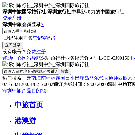
深圳中旅国际旅行社
-
深圳旅行社
中具影响力的中国旅行社
登录
注册
深圳中旅会员登录
×
记住用户名
忘记密码？
没有帐号？
免费注册
帮助中心
网站导航
深圳旅行社业务经营许可证
L-GD-CJ00156
手
热门搜索：
云南
海南
桂林
泰国
日本
巴厘岛
马尔代夫
迪拜
西欧六
0755-82120031/82120032
预订热线时间：9:00-20:00
深圳中旅官
深圳中旅产品目的地
中旅首页
港澳游