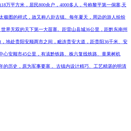
万平方米，居民800余户，4000多人，号称黎平第一侗寨,天
似太极图的样式，故又称八卦古镇。每年夏天，周边的游人纷纷
世界无双的天下第一大苗寨。距雷山县城36公里，距黔东南州
，地处贵阳安顺两市之间，毗连贵安大道，距贵阳36千米、安
中心安顺市45公里，有滇黔铁路、株六复线铁路、黄果树机
0多年的历史，原为军事要塞 。古镇内设计精巧、工艺精湛的明清