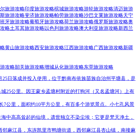
尔旅游攻略
印度旅游攻略
槟城旅游攻略
游轮旅游攻略
清迈旅游
斯旅游攻略
斐济旅游攻略
帕劳旅游攻略
沙巴文莱旅游攻略
天宁
班牙旅游攻略
葡萄牙旅游攻略
荷兰旅游攻略
俄罗斯旅游攻略
奥
攻略
土耳其旅游攻略
以色列旅游攻略
澳大利亚旅游攻略
新西兰
略
黄山旅游攻略
西安旅游攻略
江西旅游攻略
广西旅游攻略
新疆
游攻略
韶关旅游攻略
增城从化旅游攻略
东莞旅游攻略
AST），于2016年9月25日落成并投入使用，位于黔南布依族苗族自治州平塘县，是
城25公里。因王蒙乡孟塘村附近的打狗河（又名孟塘河）上有
长7公里，面积约10平方公里，有百多个游览景点。小七孔风景
云海中高高耸起的仙境，遗世独立不染尘埃；它更是梵天净土，
，西邻麻江县，东连凯里市鸭塘街道，西邻麻江县杏山镇，南接麻