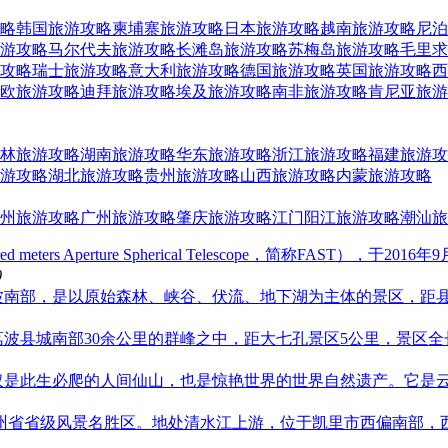
略
韩国旅游攻略
柬埔寨旅游攻略
日本旅游攻略
越南旅游攻略
尼泊
游攻略
马尔代夫旅游攻略
长滩岛旅游攻略
苏梅岛旅游攻略
毛里求
攻略
瑞士旅游攻略
意大利旅游攻略
德国旅游攻略
英国旅游攻略
西
欧旅游攻略
迪拜旅游攻略
埃及旅游攻略
南非旅游攻略
肯尼亚旅游
林旅游攻略
湖南旅游攻略
华东旅游攻略
浙江旅游攻略
福建旅游攻
游攻略
湖北旅游攻略
贵州旅游攻略
山西旅游攻略
内蒙旅游攻略
州旅游攻略
广州旅游攻略
肇庆旅游攻略
江门阳江旅游攻略
潮汕旅
ed meters Aperture Spherical Telescope，简称F
0
波南部，是以原始森林、峡谷、伏流、地下湖为主体的景区，距县
荔波县城南部30余公里的群峰之中，距大七孔景区5公里，景区全
仅是此生必爬的人间仙山，也是惊艳世界的世界自然遗产。它是
贵州省省级风景名胜区。地处清水江上游，位于凯里市西偏南部