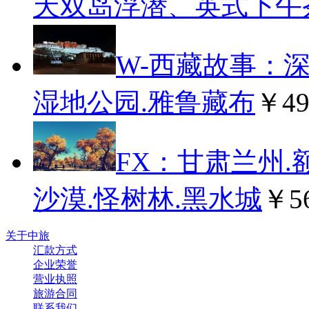
天双岛浮潜、英式下午
W-西藏故事：深
湿地公园.雅鲁藏布
￥4
FX：甘肃兰州
沙漠.怪树林.黑水城
￥5
关于中旅
汇款方式
企业荣誉
营业执照
旅游合同
联系我们