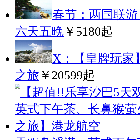
春节：两国联游
六天五晚
￥5180起
X：【皇牌玩家】
之旅
￥20599起