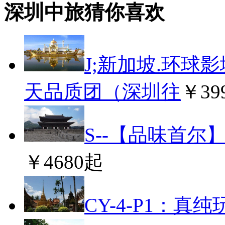
深圳中旅猜你喜欢
J;新加坡.环球
天品质团（深圳往
￥39
S--【品味首尔
￥4680起
CY-4-P1：