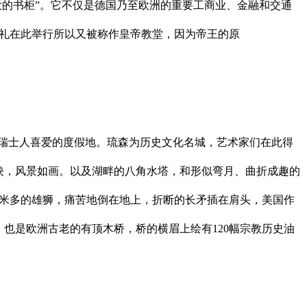
最大的书柜”。它不仅是德国乃至欧洲的重要工商业、金融和交通
冕典礼在此举行所以又被称作皇帝教堂，因为帝王的原
受瑞士人喜爱的度假地。琉森为历史文化名城，艺术家们在此得
相映，风景如画。以及湖畔的八角水塔，和形似弯月、曲折成趣的
高3米多的雄狮，痛苦地倒在地上，折断的长矛插在肩头，美国作
，也是欧洲古老的有顶木桥，桥的横眉上绘有120幅宗教历史油