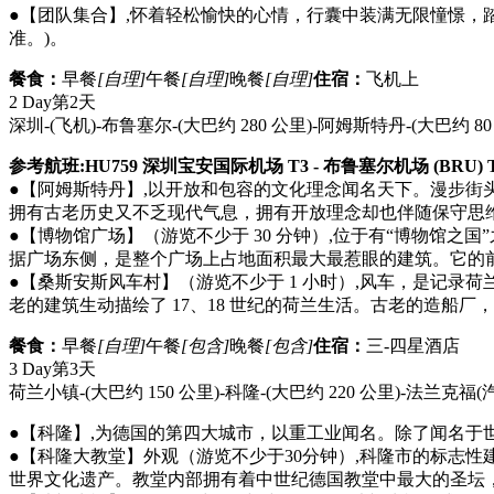
●【团队集合】,怀着轻松愉快的心情，行囊中装满无限憧憬，
准。)。
餐食：
早餐
[自理]
午餐
[自理]
晚餐
[自理]
住宿：
飞机上
2 Day
第2天
深圳-(飞机)-布鲁塞尔-(大巴约 280 公里)-阿姆斯特丹-(大巴约 8
参考航班:HU759 深圳宝安国际机场 T3 - 布鲁塞尔机场 (BRU) T1 0
●【阿姆斯特丹】,以开放和包容的文化理念闻名天下。漫步
拥有古老历史又不乏现代气息，拥有开放理念却也伴随保守思
●【博物馆广场】（游览不少于 30 分钟）,位于有“博物馆
据广场东侧，是整个广场上占地面积最大最惹眼的建筑。它的
●【桑斯安斯风车村】（游览不少于 1 小时）,风车，是记录荷兰
老的建筑生动描绘了 17、18 世纪的荷兰生活。古老的造
餐食：
早餐
[自理]
午餐
[包含]
晚餐
[包含]
住宿：
三-四星酒店
3 Day
第3天
荷兰小镇-(大巴约 150 公里)-科隆-(大巴约 220 公里)-法兰克福
(
●【科隆】,为德国的第四大城市，以重工业闻名。除了闻名于
●【科隆大教堂】外观（游览不少于30分钟）,科隆市的标志
世界文化遗产。教堂内部拥有着中世纪德国教堂中最大的圣坛