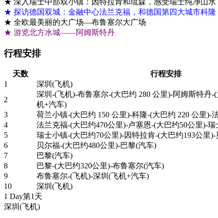
★ 深入瑞士中部双小镇：因特拉肯和琉森，感受瑞士纯净山水
★ 探访德国双城：金融中心法兰克福，和德国第四大城市科隆
★ 全欧最美丽的大广场—布鲁塞尔大广场
★ 游览北方水城――阿姆斯特丹
行程安排
天数
行程安排
1
深圳(飞机)
深圳-(飞机)-布鲁塞尔-(大巴约 280 公里)-阿姆斯特丹-(
2
机+汽车)
3
荷兰小镇-(大巴约 150 公里)-科隆-(大巴约 220 公里)
4
法兰克福-(大巴约470公里)-卢塞恩-(大巴约50公里)-
5
瑞士小镇-(大巴约70公里)-因特拉肯-(大巴约193公里)
6
贝尔福-(大巴约480公里)-巴黎(汽车)
7
巴黎(汽车)
8
巴黎-(大巴约320公里)-布鲁塞尔(汽车)
9
布鲁塞尔-(飞机)-深圳(飞机+汽车)
10
深圳(飞机)
1 Day
第1天
深圳
(飞机)