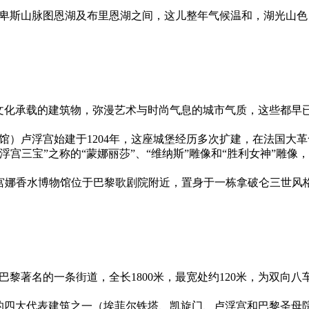
尔卑斯山脉图恩湖及布里恩湖之间，这儿整年气候温和，湖光山
。
史文化承载的建筑物，弥漫艺术与时尚气息的城市气质，这些都早
闭馆）卢浮宫始建于1204年，这座城堡经历多次扩建，在法国
宫三宝”之称的“蒙娜丽莎”、“维纳斯”雕像和“胜利女神”雕
）,巴黎花宫娜香水博物馆位于巴黎歌剧院附近，置身于一栋拿破仑三
巴黎著名的一条街道，全长1800米，最宽处约120米，为双
市的四大代表建筑之一（埃菲尔铁塔、凯旋门、卢浮宫和巴黎圣