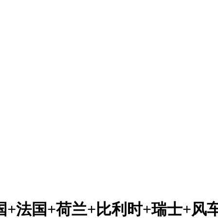
国+法国+荷兰+比利时+瑞士+风