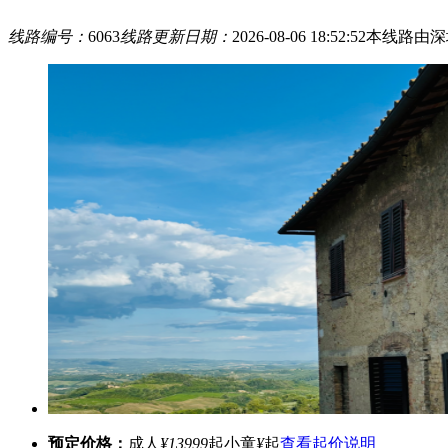
线路编号：
6063
线路更新日期：
2026-08-06 18:52:52
本线路由深
预定价格：
成人
¥13999
起
小童
¥
起
查看起价说明