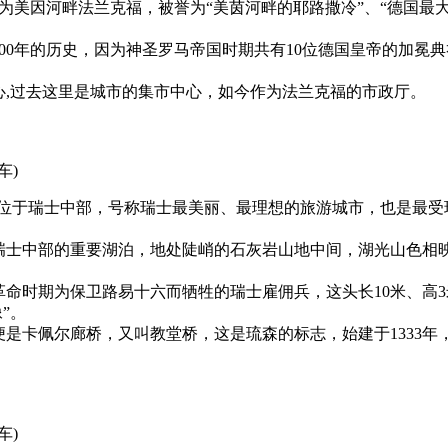
名为美因河畔法兰克福，被誉为“美茵河畔的耶路撒冷”、“德国
。
600年的历史，因为神圣罗马帝国时期共有10位德国皇帝的加
中心,过去这里是城市的集市中心，如今作为法兰克福的市政厅。
车)
森”，位于瑞士中部，号称瑞士最美丽、最理想的旅游城市，也是最
，瑞士中部的重要湖泊，地处陡峭的石灰岩山地中间，湖光山色
大革命时期为保卫路易十六而牺牲的瑞士雇佣兵，这头长10米、
”。
便是卡佩尔廊桥，又叫教堂桥，这是琉森的标志，始建于1333年
车)