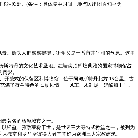
班飞往欧洲。(备注：具体集中时间，地点以出团通知书为
风景。街头人群熙熙攘攘，街角又是一番市井平和的气息。这里
是阿姆斯特丹的文化艺术圣地。红墙尖顶辉煌典雅的国家博物馆占
的倒影。
民居住、开放式的保留区和博物馆，位于阿姆斯特丹北方 15公里。古
这里充满了荷兰特色的民族风情——风车、木鞋场、奶酪加工厂。
国最著名的旅游城市之一。
堂。以轻盈、雅致著称于世，是世界三大哥特式教堂之一，被列为
院大教堂和罗马圣彼得大教堂并称为欧洲三大宗教建筑。