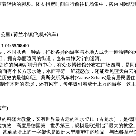
踏着轻快的脚步。团友指定时间自行前往机场集中，搭乘国际航
0 公里)-荷兰小镇
(飞机+汽车)
1:55/08:00
街头，不同肤色、种族，打扮各异的游客与本地人成为一道独特的
维，拥有华丽喧闹的街道，也有幽静安宁的运河。
之国”之称的阿姆斯特丹市中心，有众多博物馆分布在广场四周，
前面有个长方形水池，水面平静，鲜花怒放，还能看见蓝天白云
历史的最佳印证。桑斯安斯风车村(Zaanse Schans)是有居
船厂，制作木鞋的表演，还有风车，每年吸引着成千上万的游客。
汽车)
世的科隆大教堂，又有世界最古老的香水4711（古龙水），是德
性建筑物，高度居德国第二世界第三，规模是欧洲北部最大的教
，甚至圣坛上的十字架也是欧洲大型雕塑中的珍品。与巴黎圣母