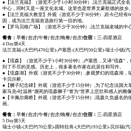
●【法兰克福】（游览不少于1小时30分钟）,法兰克福正式全
中心，同时又是一座文化名城。这里也是世界文豪歌德的故乡
●【法兰克福大教堂】外观（游览不少于30分钟）,距今已经有
因，成为法兰克福首选旅行第一目的地。
●【罗马贝格广场】（游览不少于30分钟）,法兰克福老城的
餐食：
早餐
[包含]
午餐
[包含]
晚餐
[包含]
住宿：
三-四星酒店
4 Day
第4天
法兰克福-(大巴约470公里)-卢塞恩-(大巴约50公里)-瑞士小镇
(汽
●【琉森】（游览不少于1小时30分钟）,卢塞恩，又译“琉
到了不尽的灵感。历史上，很多著名作家在此居住和写作。
●【琉森湖】外观（游览不少于30分钟）,参观梦幻的琉森湖
卡贝尔桥。
●【狮子纪念碑】外观（游览不少于15分钟）,为了纪念法国
家马克•吐温将“濒死的琉森狮子”誉为“世界上悲壮和感人的雕像
●【卡佩尔廊桥】外观（游览不少于15分钟）,琉森久负盛名的
画。
餐食：
早餐
[包含]
午餐
[包含]
晚餐
[包含]
住宿：
三-四星酒店
5 Day
第5天
瑞士小镇-(大巴约70公里)-因特拉肯-(大巴约193公里)-贝尔福
(汽