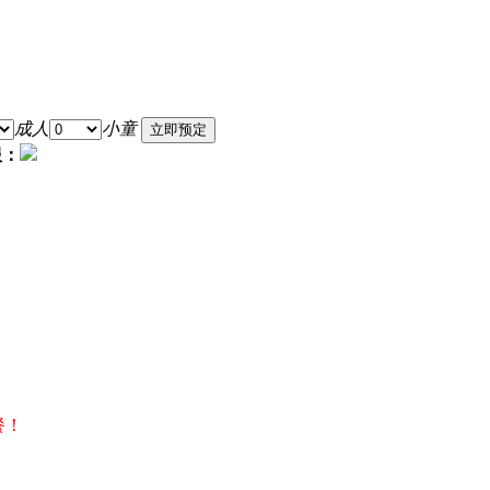
成人
小童
服：
餐！