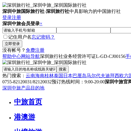
深圳中旅国际旅行社
-
深圳旅行社
中具影响力的中国旅行社
登录
注册
深圳中旅会员登录
×
记住用户名
忘记密码？
没有帐号？
免费注册
帮助中心
网站导航
深圳旅行社业务经营许可证
L-GD-CJ00156
手
热门搜索：
云南
海南
桂林
泰国
日本
巴厘岛
马尔代夫
迪拜
西欧六
0755-82120031/82120032
预订热线时间：9:00-20:00
深圳中旅官
深圳中旅产品目的地
中旅首页
港澳游