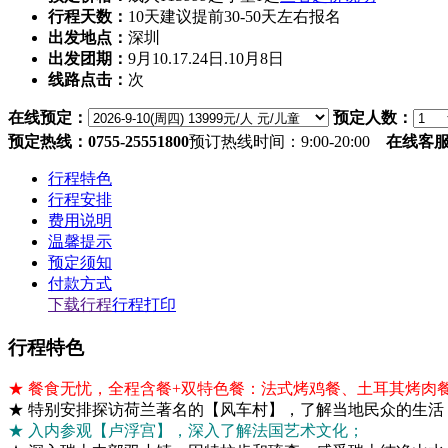
行程天数：
10天
建议提前30-50天左右报名
出发地点：
深圳
出发团期：
9月10.17.24日.10月8日
线路点击：
次
在线预定：
预定人数：
预定热线：0755-25551800
预订热线时间：9:00-20:00
在线客
行程特色
行程安排
费用说明
温馨提示
预定须知
付款方式
下载行程
行程打印
行程特色
★ 餐食无忧，全程含餐+双特色餐：法式烤鸡餐、土耳其烤肉
★ 特别安排探访荷兰著名的【风车村】，了解当地民众的生活
★ 入内参观【卢浮宫】，深入了解法国艺术文化；