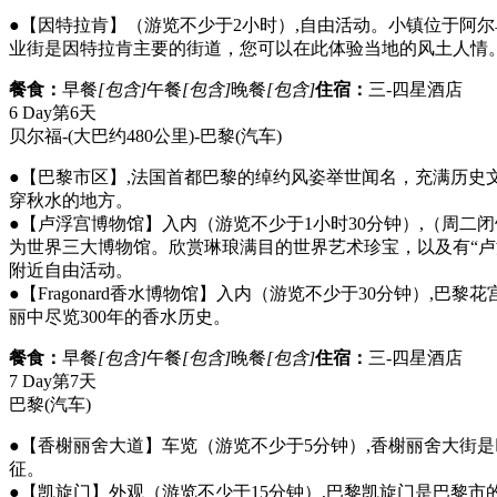
●【因特拉肯】（游览不少于2小时）,自由活动。小镇位于阿
业街是因特拉肯主要的街道，您可以在此体验当地的风土人情
餐食：
早餐
[包含]
午餐
[包含]
晚餐
[包含]
住宿：
三-四星酒店
6 Day
第6天
贝尔福-(大巴约480公里)-巴黎
(汽车)
●【巴黎市区】,法国首都巴黎的绰约风姿举世闻名，充满历
穿秋水的地方。
●【卢浮宫博物馆】入内（游览不少于1小时30分钟）,（周二
为世界三大博物馆。欣赏琳琅满目的世界艺术珍宝，以及有“卢浮
附近自由活动。
●【Fragonard香水博物馆】入内（游览不少于30分钟
丽中尽览300年的香水历史。
餐食：
早餐
[包含]
午餐
[包含]
晚餐
[包含]
住宿：
三-四星酒店
7 Day
第7天
巴黎
(汽车)
●【香榭丽舍大道】车览（游览不少于5分钟）,香榭丽舍大街是
征。
●【凯旋门】外观（游览不少于15分钟）,巴黎凯旋门是巴黎