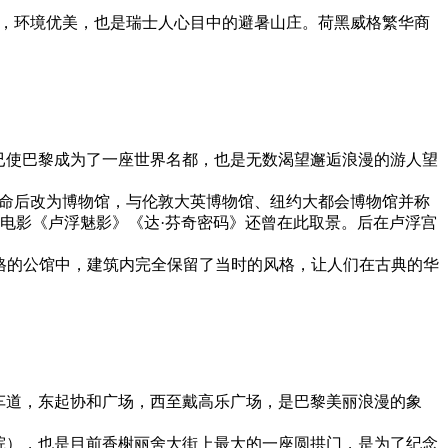
色，环境优美，也是瑞士人心目中的避暑山庄。荷黑威格繁华商
已使巴黎成为了一座世界名都，也是无数渴望邂逅浪漫的游人望
大革命后改为博物馆，与伦敦大英博物馆、纽约大都会博物馆并称
像，电影《卢浮魅影》《达·芬奇密码》还曾在此取景。后在卢浮宫
世风格的公馆中，建筑内完全保留了当时的风格，让人们在古典的华
向八车道，东起协和广场，西至戴高乐广场，是巴黎美丽浪漫的象
母院），也是目前香榭丽舍大街上最大的一座圆拱门，是为了纪念