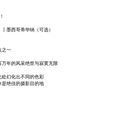
！
）丨墨西哥蒂华纳（可选）
点之一
百万年的风采绝世与寂寞无限
此处幻化出不同的色彩
亦是绝佳的摄影目的地