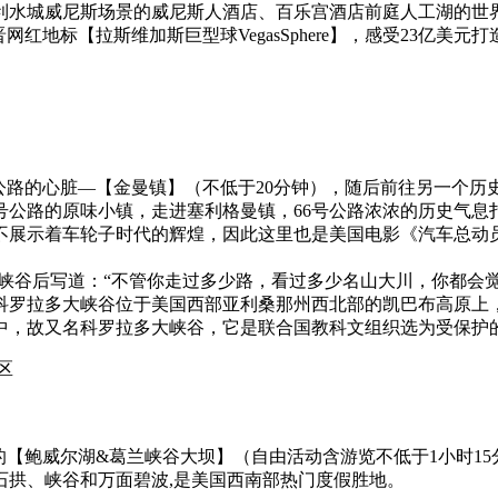
利水城威尼斯场景的威尼斯人酒店、百乐宫酒店前庭人工湖的世
红地标【拉斯维加斯巨型球VegasSphere】，感受23亿
号公路的心脏—【金曼镇】（不低于20分钟），随后前往另一个历
号公路的原味小镇，走进塞利格曼镇，66号公路浓浓的历史气
不展示着车轮子时代的辉煌，因此这里也是美国电影《汽车总动
了大峡谷后写道：“不管你走过多少路，看过多少名山大川，你都会
拉多大峡谷位于美国西部亚利桑那州西北部的凯巴布高原上，大峡
流其中，故又名科罗拉多大峡谷，它是联合国教科文组织选为受保护
区
的【鲍威尔湖&葛兰峡谷大坝】（自由活动含游览不低于1小时1
石拱、峡谷和万面碧波,是美国西南部热门度假胜地。