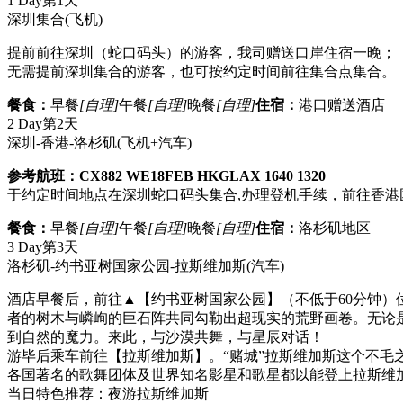
1 Day
第1天
深圳集合
(飞机)
提前前往深圳（蛇口码头）的游客，我司赠送口岸住宿一晚；
无需提前深圳集合的游客，也可按约定时间前往集合点集合。
餐食：
早餐
[自理]
午餐
[自理]
晚餐
[自理]
住宿：
港口赠送酒店
2 Day
第2天
深圳-香港-洛杉矶
(飞机+汽车)
参考航班：CX882 WE18FEB HKGLAX 1640 1320
于约定时间地点在深圳蛇口码头集合,办理登机手续，前往香
餐食：
早餐
[自理]
午餐
[自理]
晚餐
[自理]
住宿：
洛杉矶地区
3 Day
第3天
洛杉矶-约书亚树国家公园-拉斯维加斯
(汽车)
酒店早餐后，前往▲【约书亚树国家公园】（不低于60分钟
者的树木与嶙峋的巨石阵共同勾勒出超现实的荒野画卷。无论
到自然的魔力。来此，与沙漠共舞，与星辰对话！
游毕后乘车前往【拉斯维加斯】。“赌城”拉斯维加斯这个不
各国著名的歌舞团体及世界知名影星和歌星都以能登上拉斯维加
当日特色推荐：夜游拉斯维加斯