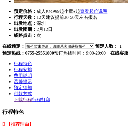
预定价格：
成人
¥14999
起
小童
¥
起
查看起价说明
行程天数：
12天
建议提前30-50天左右报名
出发地点：
深圳
出发团期：
2月12日
线路点击：
次
在线预定：
预定人数：
预定热线：0755-25551800
预订热线时间：9:00-20:00
在线客
行程特色
行程安排
费用说明
温馨提示
预定须知
付款方式
下载行程
行程打印
行程特色
 【推荐理由】