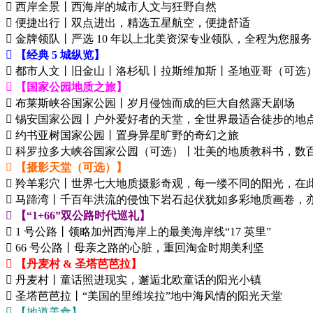
 西岸全景丨西海岸的城市人文与狂野自然
 便捷出行丨双点进出，精选五星航空，便捷舒适
 金牌领队丨严选 10 年以上北美资深专业领队，全程为您服务
 【经典 5 城纵览】
 都市人文丨旧金山丨洛杉矶丨拉斯维加斯丨圣地亚哥（可选
 【国家公园地质之旅】
 布莱斯峡谷国家公园丨岁月侵蚀而成的巨大自然露天剧场
 锡安国家公园丨户外爱好者的天堂，全世界最适合徒步的地
 约书亚树国家公园丨置身异星旷野的奇幻之旅
 科罗拉多大峡谷国家公园（可选）丨壮美的地质教科书，数
 【摄影天堂（可选）】
 羚羊彩穴丨世界七大地质摄影奇观，每一缕不同的阳光，在
 马蹄湾丨千百年洪流的侵蚀下岩石起伏犹如多彩地质画卷，
 【“1+66”双公路时代巡礼】
 1 号公路丨领略加州西海岸上的最美海岸线“17 英里”
 66 号公路丨母亲之路的心脏，重回淘金时期美利坚
 【丹麦村 & 圣塔芭芭拉】
 丹麦村丨童话照进现实，邂逅北欧童话的阳光小镇
 圣塔芭芭拉丨“美国的里维埃拉”地中海风情的阳光天堂
 【地道美食】