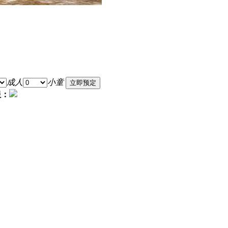
成人
小童
服：