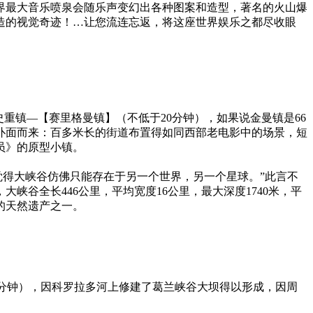
界最大音乐喷泉会随乐声变幻出各种图案和造型，著名的火山爆
美元打造的视觉奇迹！…让您流连忘返，将这座世界娱乐之都尽收眼
史重镇—【赛里格曼镇】（不低于20分钟），如果说金曼镇是66
息扑面而来：百多米长的街道布置得如同西部老电影中的场景，短
员》的原型小镇。
觉得大峡谷仿佛只能存在于另一个世界，另一个星球。”此言不
谷全长446公里，平均宽度16公里，最大深度1740米，平
的天然遗产之一。
5分钟），因科罗拉多河上修建了葛兰峡谷大坝得以形成，因周