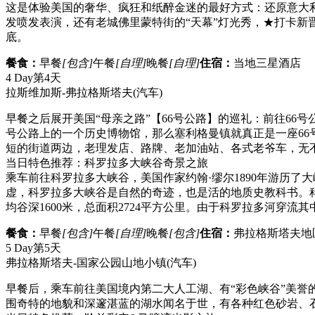
这是体验美国的奢华、疯狂和纸醉金迷的最好方式：还原意大
发喷发表演，还有老城佛里蒙特街的“天幕”灯光秀，★打卡新晋网
底。
餐食：
早餐
[包含]
午餐
[自理]
晚餐
[自理]
住宿：
当地三星酒店
4 Day
第4天
拉斯维加斯-弗拉格斯塔夫
(汽车)
早餐之后展开美国“母亲之路”【66号公路】的巡礼：前往66
号公路上的一个历史博物馆，那么塞利格曼镇就真正是一座66
短的街道两边，老理发店、路牌、老加油站、各式老爷车，无
当日特色推荐：科罗拉多大峡谷奇景之旅
乘车前往科罗拉多大峡谷，美国作家约翰·缪尔1890年游历
虚，科罗拉多大峡谷是自然的奇迹，也是活的地质史教科书。科罗
均谷深1600米，总面积2724平方公里。由于科罗拉多河穿
餐食：
早餐
[包含]
午餐
[自理]
晚餐
[包含]
住宿：
弗拉格斯塔夫地
5 Day
第5天
弗拉格斯塔夫-国家公园山地小镇
(汽车)
早餐后，乘车前往美国境内第二大人工湖、有“彩色峡谷”美誉
围奇特的地貌和深邃湛蓝的湖水闻名于世，有各种红色砂岩、