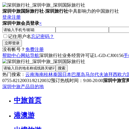
深圳中旅国际旅行社
-
深圳旅行社
中具影响力的中国旅行社
登录
注册
深圳中旅会员登录
×
记住用户名
忘记密码？
没有帐号？
免费注册
帮助中心
网站导航
深圳旅行社业务经营许可证
L-GD-CJ00156
手
热门搜索：
云南
海南
桂林
泰国
日本
巴厘岛
马尔代夫
迪拜
西欧六
0755-82120031/82120032
预订热线时间：9:00-20:00
深圳中旅官
深圳中旅产品目的地
中旅首页
港澳游