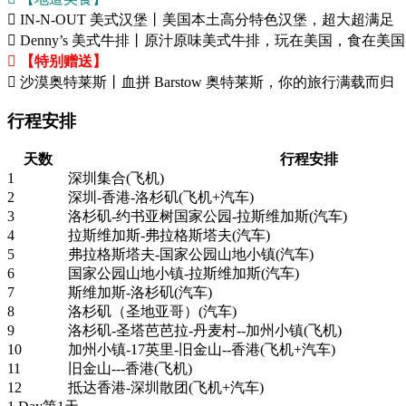
 IN-N-OUT 美式汉堡丨美国本土高分特色汉堡，超大超满足
 Denny’s 美式牛排丨原汁原味美式牛排，玩在美国，食在美国
 【特别赠送】
 沙漠奥特莱斯丨血拼 Barstow 奥特莱斯，你的旅行满载而归
行程安排
天数
行程安排
1
深圳集合(飞机)
2
深圳-香港-洛杉矶(飞机+汽车)
3
洛杉矶-约书亚树国家公园-拉斯维加斯(汽车)
4
拉斯维加斯-弗拉格斯塔夫(汽车)
5
弗拉格斯塔夫-国家公园山地小镇(汽车)
6
国家公园山地小镇-拉斯维加斯(汽车)
7
斯维加斯-洛杉矶(汽车)
8
洛杉矶（圣地亚哥）(汽车)
9
洛杉矶-圣塔芭芭拉-丹麦村--加州小镇(飞机)
10
加州小镇-17英里-旧金山--香港(飞机+汽车)
11
旧金山---香港(飞机)
12
抵达香港-深圳散团(飞机+汽车)