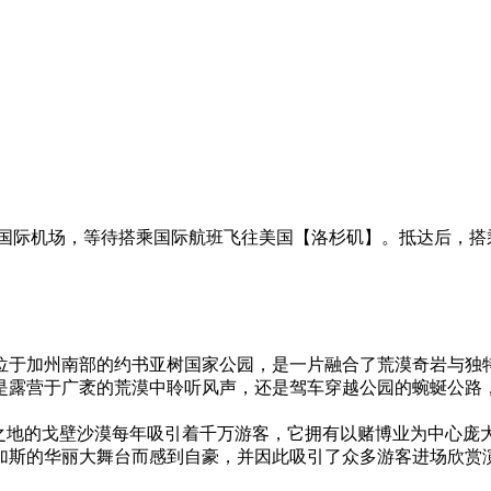
港国际机场，等待搭乘国际航班飞往美国【洛杉矶】。抵达后，搭
）位于加州南部的约书亚树国家公园，是一片融合了荒漠奇岩与独
是露营于广袤的荒漠中聆听风声，还是驾车穿越公园的蜿蜒公路
毛之地的戈壁沙漠每年吸引着千万游客，它拥有以赌博业为中心庞
斯的华丽大舞台而感到自豪，并因此吸引了众多游客进场欣赏演出