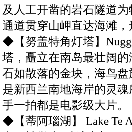
及人工开凿的岩石隧道为特
通道贯穿山岬直达海滩，
◆【努盖特角灯塔】Nugge
塔，矗立在南岛最壮阔的
石如散落的金块，海鸟盘
是新西兰南地海岸的灵魂
手一拍都是电影级大片。
◆【蒂阿瑙湖】 Lake T