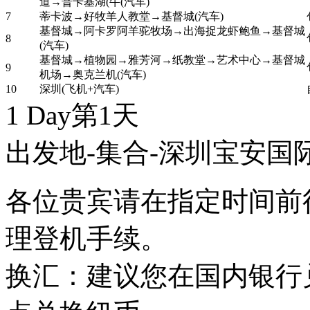
道→普卡基湖(牛(汽车)
7
蒂卡波→好牧羊人教堂→基督城(汽车)
基督城→阿卡罗阿羊驼牧场→出海捉龙虾鲍鱼→基督城
8
(汽车)
基督城→植物园→雅芳河→纸教堂→艺术中心→基督城
9
机场→奥克兰机(汽车)
10
深圳(飞机+汽车)
1 Day
第1天
出发地-集合-深圳宝安国
各位贵宾请在指定时间前
理登机手续。
换汇：建议您在国内银行