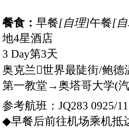
餐食：
早餐
[自理]
午餐
[自
地4星酒店
3 Day
第3天
奥克兰世界最陡街/鲍
第一教堂→奥塔哥大学
(
参考航班：JQ283 0925/11
◆早餐后前往机场乘机抵