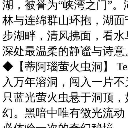
湖，被誉为“峡湾之门”
林与连绵群山环抱，湖面
步湖畔，清风拂面，看水
深处最温柔的静谧与诗意
◆【蒂阿瑙萤火虫洞】 Te An
入万年溶洞，闯入一片不
只蓝光萤火虫悬于洞顶，
幻。黑暗中唯有微光流动