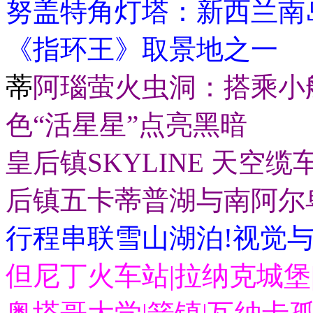
努盖特角灯塔：新西兰南
《指环王》取景地之一
蒂
阿瑙萤火虫洞：搭乘小
色“活星星”点亮黑暗
皇后镇SKYLINE 天
后镇五卡蒂普湖与南阿尔
行程串联雪山湖泊!视觉
但尼丁火车站|拉纳克城堡