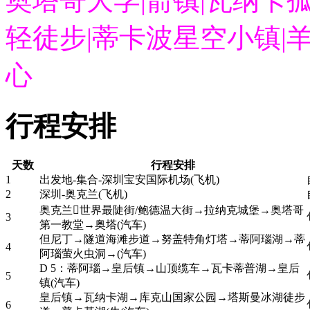
奥塔哥大学|箭镇|瓦纳卡
轻徒步|蒂卡波星空小镇|
心
行程安排
天数
行程安排
1
出发地-集合-深圳宝安国际机场(飞机)
2
深圳-奥克兰(飞机)
奥克兰世界最陡街/鲍德温大街→拉纳克城堡→奥塔哥
3
第一教堂→奥塔(汽车)
但尼丁→隧道海滩步道→努盖特角灯塔→蒂阿瑙湖→蒂
4
阿瑙萤火虫洞→(汽车)
D 5：蒂阿瑙→皇后镇→山顶缆车→瓦卡蒂普湖→皇后
5
镇(汽车)
皇后镇→瓦纳卡湖→库克山国家公园→塔斯曼冰湖徒步
6