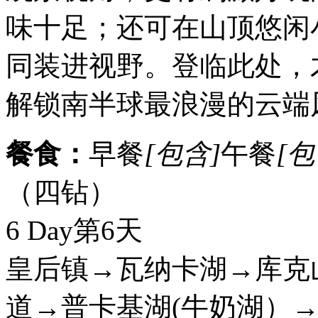
味十足；还可在山顶悠闲
同装进视野。登临此处，
解锁南半球最浪漫的云端
餐食：
早餐
[包含]
午餐
[包
（四钻）
6 Day
第6天
皇后镇→瓦纳卡湖→库克
道→普卡基湖(牛奶湖）