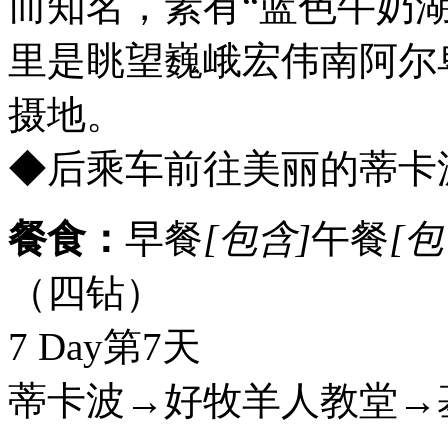
而知名，素有“蓝色牛奶
里是眺望巍峨宏伟南阿尔
摄地。
◆后乘车前往美丽的蒂卡
餐食：
早餐
[包含]
午餐
[包
（四钻）
7 Day
第7天
蒂卡波→好牧羊人教堂→