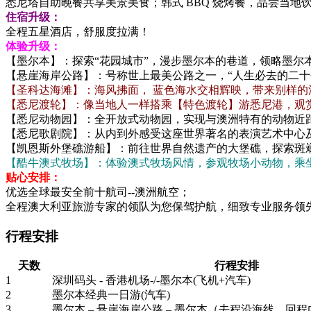
悉尼塔自助晚餐共享美景美食；韩式 BBQ 烧烤餐，品尝当地
住宿升级：
全程五星酒店，舒服度拉满！
体验升级：
【墨尔本】：探索“花园城市”，漫步墨尔本的巷道，领略墨尔
【悬崖海岸公路】：号称世上最美公路之一，“人生必去的二十个
【圣科达海滩】：海风拂面， 蓝色海水交相辉映，带来别样的
【悉尼渡轮】：像当地人一样搭乘【特色渡轮】游悉尼港，观
【悉尼动物园】：全开放式动物园，实现与澳洲特有的动物近
【悉尼歌剧院】：从内到外感受这座世界著名的表演艺术中心
【凯恩斯外堡礁游船】：前往世界自然遗产的大堡礁，探索斑
【酷牛澳式牧场】：体验澳式牧场风情，参观牧场小动物，乘
贴心安排：
优选全球最安全前十航司--澳洲航空；
全程澳大利亚旅游专家的领队为您保驾护航，细致专业服务领
行程安排
天数
行程安排
1
深圳码头 - 香港机场-/-墨尔本(飞机+汽车)
2
墨尔本经典一日游(汽车)
3
墨尔本 – 悬崖海岸公路 – 墨尔本（去程沿海线，回程