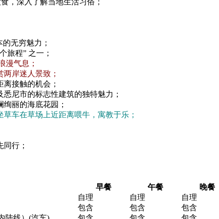
饮食，深入了解当地生活习俗；
本的无穷魅力；
旅程” 之一；
浪漫气息；
赏两岸迷人景致；
距离接触的机会；
及悉尼市的标志性建筑的独特魅力；
斓绚丽的海底花园；
坐草车在草场上近距离喂牛，寓教于乐；
先同行；
早餐
午餐
晚餐
自理
自理
自理
包含
包含
包含
内陆线）(汽车)
包含
包含
包含