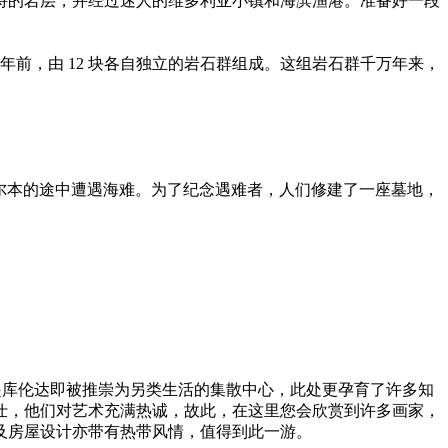
特的岩层，并经过迷人的维多利亚小镇和海滨渔港。准备好一段
年前，由 12 块各自独立的岩石群组成。这组岩石群千万年来，
船，该船在前往墨尔本的途中遭遇海难。为了纪念遇难者，人们修建了一座墓地，
0 年代起库伦达即被推崇为另类生活的集散中心，此处更孕育了许多知
仕，他们对艺术充满热诚，故此，在这里您会欣赏到许多画家，
及房屋设计亦带有热带风情，值得到此一游。