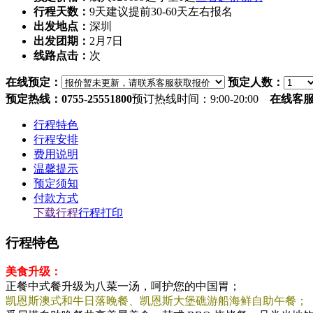
行程天数：
9天
建议提前30-60天左右报名
出发地点：
深圳
出发团期：
2月7日
线路点击：
次
在线预定：
预定人数：
预定热线：0755-25551800
预订热线时间：9:00-20:00
在线客
行程特色
行程安排
费用说明
温馨提示
预定须知
付款方式
下载行程
行程打印
行程特色
美食升级：
正餐中式餐升级为八菜一汤，呵护您的中国胃；
凯恩斯澳式和牛日落晚餐、凯恩斯大堡礁游船海鲜自助午餐；