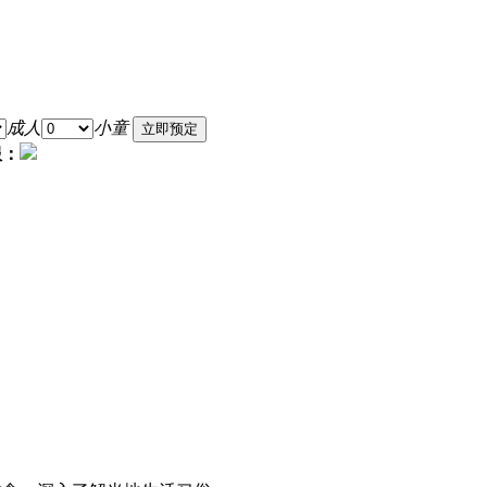
成人
小童
服：