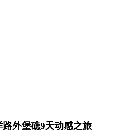
洋路外堡礁9天动感之旅