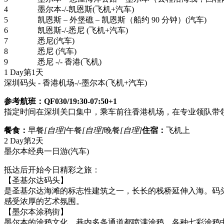
4
墨尔本-/-凯恩斯(飞机+汽车)
5
凯恩斯 – 外堡礁 – 凯恩斯（船约 90 分钟）(汽车)
6
凯恩斯-/-悉尼 (飞机+汽车)
7
悉尼(汽车)
8
悉尼 (汽车)
9
悉尼 -/- 香港(飞机)
1 Day
第1天
深圳码头 - 香港机场-/-墨尔本
(飞机+汽车)
参考航班：QF030/19:30-07:50+1
指定时间在深圳关口集中，乘车前往香港机场，在专业领队带领
餐食：
早餐
[自理]
午餐
[自理]
晚餐
[自理]
住宿：
飞机上
2 Day
第2天
墨尔本经典一日游
(汽车)
抵达后开始今日精彩之旅：
【圣基尔达码头】
是圣基尔达海滩的标志性建筑之一，长长的栈桥延伸入海。码
感受浓厚的艺术氛围。
【墨尔本涂鸦街】
墨尔本的涂鸦文化，巷内多条通道都喷满涂鸦，各种七彩涂鸦中不乏