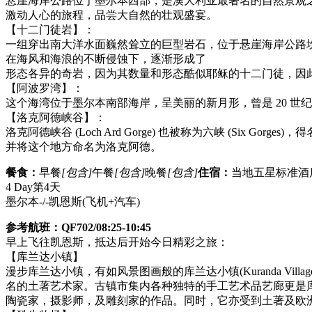
悬崖海岸公路位于墨尔本西部，是澳大利亚最著名的自然景观
激动人心的旅程，品尝大自然的壮观盛宴。
【十二门徒岩】：
一组穿出南大洋水面巍然耸立的巨型岩石，位于悬崖海岸公路坎贝
在海风和海浪的不断侵蚀下，逐渐形成了
形态各异的奇岩，因为其数量和形态酷似耶稣的十二门徒，因
【阿波罗湾】：
这个海湾位于墨尔本南部海岸，呈美丽的新月形，曾是 20 世纪
【洛克阿德峡谷】：
洛克阿德峡谷 (Loch Ard Gorge) 也被称为六峡 (Six
并将这个地方命名为洛克阿德。
餐食：
早餐
[包含]
午餐
[包含]
晚餐
[包含]
住宿：
当地五星标准酒
4 Day
第4天
墨尔本-/-凯恩斯
(飞机+汽车)
参考航班：QF702/08:25-10:45
早上飞往凯恩斯，抵达后开始今日精彩之旅：
【库兰达小镇】
漫步库兰达小镇，有如风景图画般的库兰达小镇(Kuranda V
名的土著艺术家。古镇市集内各种独特的手工艺术品艺廊更是
陶瓷家，摄影师，及雕刻家的作品。同时，它亦受到土著及欧