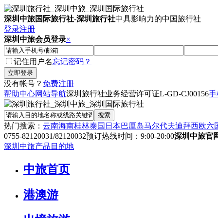
深圳中旅国际旅行社
-
深圳旅行社
中具影响力的中国旅行社
登录
注册
深圳中旅会员登录
×
记住用户名
忘记密码？
没有帐号？
免费注册
帮助中心
网站导航
深圳旅行社业务经营许可证
L-GD-CJ00156
手
热门搜索：
云南
海南
桂林
泰国
日本
巴厘岛
马尔代夫
迪拜
西欧六
0755-82120031/82120032
预订热线时间：9:00-20:00
深圳中旅官
深圳中旅产品目的地
中旅首页
港澳游