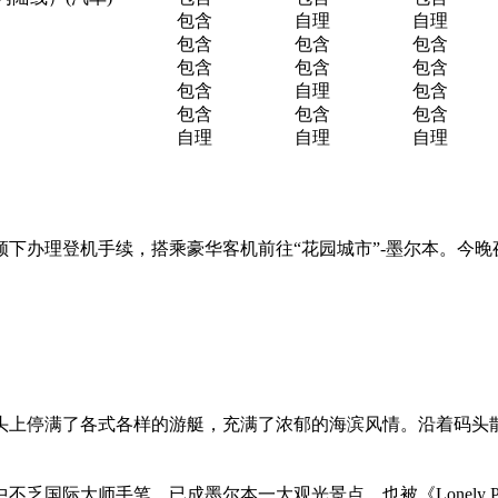
包含
自理
自理
包含
包含
包含
包含
包含
包含
包含
自理
包含
包含
包含
包含
自理
自理
自理
下办理登机手续，搭乘豪华客机前往“花园城市”-墨尔本。今
头上停满了各式各样的游艇，充满了浓郁的海滨风情。沿着码头
国际大师手笔，已成墨尔本一大观光景点，也被《Lonely Pl