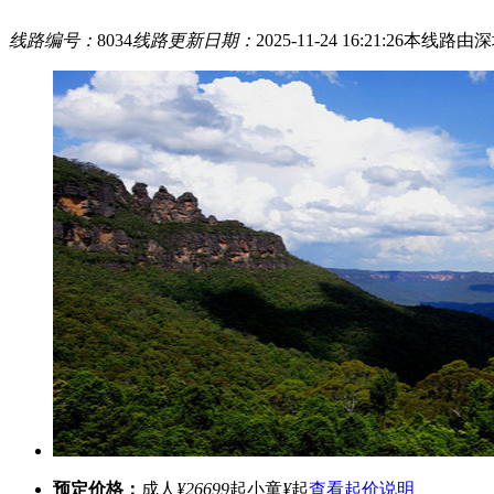
线路编号：
8034
线路更新日期：
2025-11-24 16:21:26
本线路由深
预定价格：
成人
¥26699
起
小童
¥
起
查看起价说明