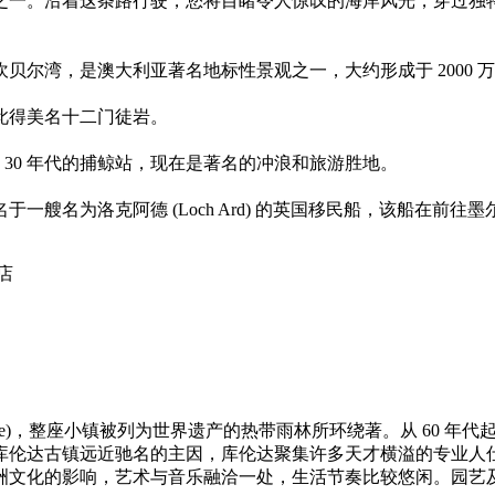
之一。沿着这条路行驶，您将目睹令人惊叹的海岸风光，穿过独
尔湾，是澳大利亚著名地标性景观之一，大约形成于 2000 万
此得美名十二门徒岩。
 30 年代的捕鲸站，现在是著名的冲浪和旅游胜地。
 Gorges)，得名于一艘名为洛克阿德 (Loch Ard) 的英国移民
店
illage)，整座小镇被列为世界遗产的热带雨林所环绕著。从 6
库伦达古镇远近驰名的主因，库伦达聚集许多天才横溢的专业人
洲文化的影响，艺术与音乐融洽一处，生活节奏比较悠闲。园艺