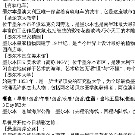
【有轨电车】
墨尔本是澳大利亚唯一保留着有轨电车的城市，它是这座城市的
【圣派克大教堂】
位于墨尔本市圣派翠克公园旁边，是墨尔本也是南半球最大最高
丰富的工艺作品收藏,包括细致的彩绘花窗玻璃;巧夺天工的木
【墨尔本皇家植园】
墨尔本皇家植物园建于 19 世纪，是当今世界上设计最好的
园商店等。
【墨尔本国立美术馆】
墨尔本国立美术馆（简称 NGV）位于墨尔本市区，是澳大利
闲自在地徜徉于艺术的海洋。艺术欣赏无谓“懂”与“不懂”，
【墨尔本大学】
始建于 1853 年，是一所世界顶尖的研究型大学，为全球
域涌现许多杰出人物，包括两名诺贝尔医学奖获得者，两位澳洲前总理等
餐食：
早餐
[包含]
午餐
[包含]
晚餐
[包含]
住宿：
当地五星标准酒
3 Day
第3天
墨尔本 – 悬崖海岸公路 – 墨尔本（去程沿海线，回程内陆线）
早餐后开始今日精彩之旅：
【悬崖海岸公路】：