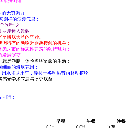
地生活习俗；
本的无穷魅力；
来别样的浪漫气息；
个旅程”之一；
赏两岸迷人景致；
尽享海底天堂的奇妙。
澳洲特有的动物近距离接触的机会；
及悉尼市的标志性建筑的独特魅力；
的发展演变；
一就是游艇，体验当地富豪的生活；
斓绚丽的海底花园；
军用水陆两用车，穿梭于各种热带雨林动植物
；
实感受学术气息与历史底蕴；
先同行；
早餐
午餐
晚餐
自理
自理
自理