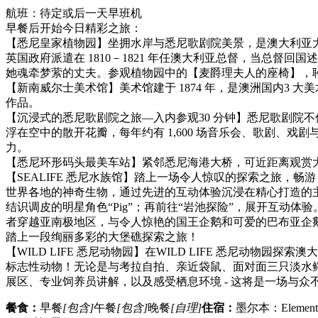
航班：待定或后一天早班机
早餐后开始今日精彩之旅：
【悉尼皇家植物园】坐拥水岸与悉尼歌剧院美景，是澳大利亚大陆上的“第
英国政府派遣在 1810－1821 年任澳大利亚总督，当总
她魂牵梦萦的丈夫。参观植物园中的【麦爵理夫人的座椅】，
【新南威尔士美术馆】美术馆建于 1874 年，是澳洲国内3
作品。
【沉浸式的悉尼歌剧院之旅—入内参观30 分钟】悉尼歌剧院
浮在空中的散开花瓣，每年约有 1,600 场音乐会、歌剧
力。
【悉尼环形码头最美车站】紧邻悉尼海港大桥，可近距离观赏
【SEALIFE 悉尼水族馆】踏上一场令人惊叹的探索之旅，畅游
世界各地的神奇生物，通过先进的互动体验沉浸在精心打造的
结识调皮的明星角色“Pig”；再前往“岩池探险”，展开互动
者穿越亚南极地区，与令人惊艳的国王企鹅和可爱的巴布亚企鹅面
踏上一段绚丽多彩的大堡礁探索之旅！
【WILD LIFE 悉尼动物园】在WILD LIFE 悉尼动
标志性动物！无论是与考拉自拍、亲近袋鼠、面对面三只淡水鳄鱼、
展区、专业饲养员讲解，以及感受栖息环境 - 这将是一场与众
餐食：
早餐
[包含]
午餐
[包含]
晚餐
[自理]
住宿：
墨尔本：Element