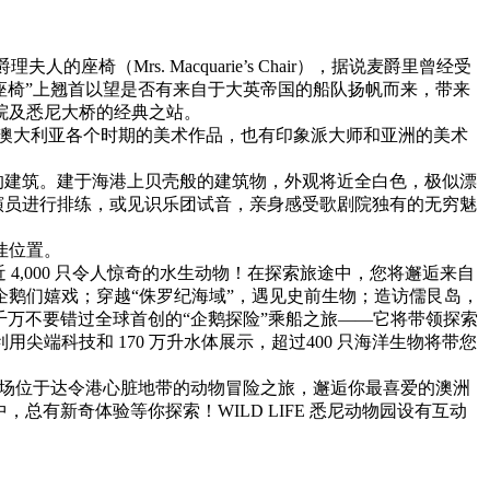
（Mrs. Macquarie’s Chair），据说麦爵里曾经受
的“座椅”上翘首以望是否有来自于大英帝国的船队扬帆而来，带来
院及悉尼大桥的经典之站。
的是澳大利亚各个时期的美术作品，也有印象派大师和亚洲的美术
性的建筑。建于海港上贝壳般的建筑物，外观将近全白色，极似漂
舞演员进行排练，或见识乐团试音，亲身感受歌剧院独有的无穷魅
佳位置。
近 4,000 只令人惊奇的水生动物！在探索旅途中，您将邂逅来自
鹅们嬉戏；穿越“侏罗纪海域”，遇见史前生物；造访儒艮岛，
。千万不要错过全球首创的“企鹅探险”乘船之旅——它将带领探索
科技和 170 万升水体展示，超过400 只海洋生物将带您
！踏上这场位于达令港心脏地带的动物冒险之旅，邂逅你最喜爱的澳洲
总有新奇体验等你探索！WILD LIFE 悉尼动物园设有互动