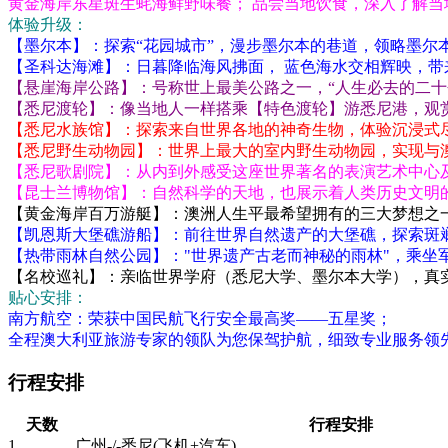
黄金海岸东星斑生蚝海鲜野味餐； 品尝当地饮食，深入了解当
体验升级：
【墨尔本】：探索“花园城市”，漫步墨尔本的巷道，领略墨尔
【圣科达海滩】：日暮降临海风拂面， 蓝色海水交相辉映，带
【悬崖海岸公路】：号称世上最美公路之一，“人生必去的二十
【悉尼渡轮】：像当地人一样搭乘【特色渡轮】游悉尼港，观
【悉尼水族馆】：探索来自世界各地的神奇生物，体验沉浸式
【悉尼野生动物园】：世界上最大的室内野生动物园，实现与
【悉尼歌剧院】：从内到外感受这座世界著名的表演艺术中心
【昆士兰博物馆】：自然科学的天地，也展示着人类历史文明
【黄金海岸百万游艇】：澳洲人生平最希望拥有的三大梦想之
【凯恩斯大堡礁游船】：前往世界自然遗产的大堡礁，探索斑
【热带雨林自然公园】："世界遗产古老而神秘的雨林"，乘坐
【名校巡礼】：亲临世界学府（悉尼大学、墨尔本大学），真
贴心安排：
南方航空：荣获中国民航飞行安全最高奖——五星奖；
全程澳大利亚旅游专家的领队为您保驾护航，细致专业服务领
行程安排
天数
行程安排
1
广州-/-悉尼(飞机+汽车)