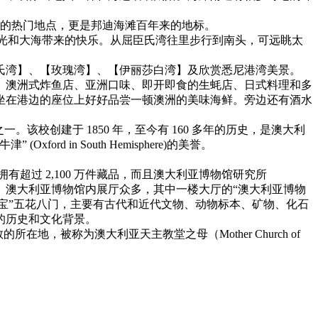
浴的热门地点，更是邦迪海滩百年来的地标。
着阳光和大海带来的快乐。从屈臣氏湾往里步行到南头，可远眺太
氏湾】、【玫瑰湾】、【伊丽莎白湾】及欣赏悉尼港湾美景。
、澳洲式炸鱼店、亚洲口味、即开即食的生蚝店、日式料理和多
坐在港边的座位上好好品尝一顿澳洲的美味海鲜。旁边还有酒水
校创建于 1850 年，至今有 160 多年的历史，是澳大利
in South Hemisphere)的美誉。
它拥有超过 2,100 万件藏品，而且澳大利亚博物馆研究所
化的重要场所。澳大利亚博物馆内展厅众多，其中一楼大厅的“澳大利亚博物
镇馆之宝”五花八门，主要有古代和近代文物、动物标本、矿物、化石
的历史和文化背景。
在地，被称为澳大利亚天主教堂之母（Mother Church of