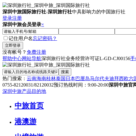
深圳中旅国际旅行社
-
深圳旅行社
中具影响力的中国旅行社
登录
注册
深圳中旅会员登录
×
记住用户名
忘记密码？
没有帐号？
免费注册
帮助中心
网站导航
深圳旅行社业务经营许可证
L-GD-CJ00156
手
热门搜索：
云南
海南
桂林
泰国
日本
巴厘岛
马尔代夫
迪拜
西欧六
0755-82120031/82120032
预订热线时间：9:00-20:00
深圳中旅官
深圳中旅产品目的地
中旅首页
港澳游