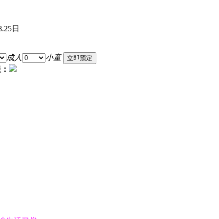
8.25日
成人
小童
服：