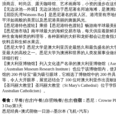
浪商店、时尚店、露天咖啡馆、艺术画廊等，小资的漫步在这
【无边泳池—外观】无边泳池位于悉尼著名邦迪海滩，是澳洲比
【屈臣氏湾Watsons Bay】是悉尼著名的富人区。港湾
平洋如画般的美景以及悉尼港美丽的旖旎风光。
【悉尼港特色渡轮】乘搭【悉尼港特色渡轮】畅游南半球最美
【悉尼渔市场】南半球最大的海鲜交易市场，每天供应着新鲜
种生食海鲜类的料理等，各种新鲜的大虾和龙虾都会让您食指
饮料店和生鲜水果店。
【悉尼大学】悉尼大学是澳大利亚历史最悠久和最负盛名的大学，被
亚最大的高校之一。悉尼大学为澳洲和世界的人类发展事业做出了巨大的贡献
详细行程：
【澳大利亚博物馆】列入文化遗产名录的澳大利亚博物馆（Austral
（Australian Museum Research Instit
馆的 200 件珍宝”最为吸引眼球，它精选了博物馆中的 200
等，令人大开眼界，展览还结合了 100 位对澳大利亚作出
【圣玛丽大教堂】圣玛丽大教堂（St Mary's Cathedral
Australian Catholicism）。
餐食：
早餐
[包含]
午餐
[自理]
晚餐
[包含]
住宿：
悉尼：Crowne Pla
3 Day
第3天
悉尼经典+澳式萌物一日游-/-墨尔本
(飞机+汽车)