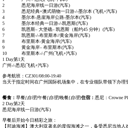
2
悉尼海岸线一日游(汽车)
3
悉尼经典+澳式萌物一日游-/-墨尔本 (飞机+汽车)
4
墨尔本-悬崖海岸公路-墨尔本(汽车)
5
墨尔本经典一日游-/-凯恩斯(汽车)
6
凯恩斯– 大堡礁– 凯恩斯（船约45 分钟）(汽车)
7
凯恩斯-/-布里斯本//黄金海岸(汽车)
8
布里斯本-黄金海岸(汽车)
9
黄金海岸– 布里斯本(汽车)
10
布里斯本-/-广州(飞机+汽车)
1 Day
第1天
广州-/-悉尼
(飞机+汽车)
参考航班：CZ301/08:00-19:40
当天于指定时间在广州国际机场集中，在专业领队带领下办理
餐食：
早餐
[自理]
午餐
[自理]
晚餐
[自理]
住宿：
悉尼：Crowne Pla
2 Day
第2天
悉尼海岸线一日游
(汽车)
早餐后开始今日精彩之旅：
【邦迪海滩】澳大利亚著名的度假海滩之一，备受悉尼当地人