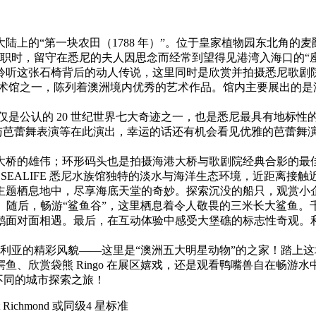
一块农田（1788 年）”。位于皇家植物园东北角的麦爵理夫人的座椅
督回国述职时，留守在悉尼的夫人因思念而经常到望得见港湾入海口
聆听这张石椅背后的动人传说，这里同时是欣赏并拍摄悉尼歌剧
 大美术馆之一，陈列着澳洲境内优秀的艺术作品。馆内主要展出
不仅是公认的 20 世纪世界七大奇迹之一，也是悉尼最具有地标
、戏剧与芭蕾舞表演等在此演出，幸运的话还有机会看见优雅的芭蕾
大桥的雄伟；环形码头也是拍摄海港大桥与歌剧院经典合影的最
 SEALIFE 悉尼水族馆独特的淡水与海洋生态环境，近距离接触
主题栖息地中，尽享海底天堂的奇妙。探索沉没的船只，观赏小企
体验。随后，畅游“鲨鱼谷”，这里栖息着令人敬畏的三米长大鲨鱼
对面相遇。最后，在互动体验中感受大堡礁的标志性奇观。利用尖端
物园探索澳大利亚的精彩风貌——这里是“澳洲五大明星动物”的之家
欣赏袋熊 Ringo 在展区嬉戏，还是观看鸭嘴兽自在畅游水中，
不同的城市探索之旅！
 Richmond 或同级4 星标准