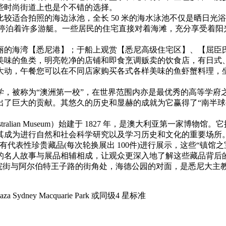
些时尚街道上也是个不错的选择。
较适合拍照的海边泳池，全长 50 米的海水泳池不仅是晒日光
里有序地停泊着许多游艇。一些居民的住宅直接对着海滩，充分享受
丽的海湾【悉尼港】；于船上观赏【悉尼高级住宅区】、【屈臣
美味的鱼类，明亮乾净的店铺和即食烹调贩卖的饮食店，有日式
大动，午餐您可以在不同店家购买各式各样美味的鱼虾蟹料理，
称为“澳洲第一校”，在世界范围内亦是最优秀的高等学府之一。该
。其悠久的历史和显赫的成就为它赢得了“南半球牛津” (Oxford 
ian Museum）始建于 1827 年，是澳大利亚第一家博物馆。
ute）也位于该博物馆内，使其成为进行自然和社会科学研究以及学习历史和文
 件具有代表性珍贵藏品(每次轮换展出 100件)进行展示，这些“
贡献的名人故事与展品相辅相成，让观众更深入地了解这些藏品背后
）位于学院街与阿尔伯特王子路的街角处，海德公园的对面，是悉尼大主教的所
za Sydney Macquarie Park 或同级4 星标准