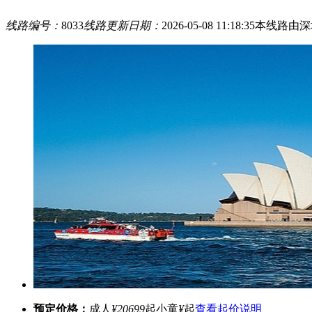
线路编号：
8033
线路更新日期：
2026-05-08 11:18:35
本线路由深
预定价格：
成人
¥20699
起
小童
¥
起
查看起价说明