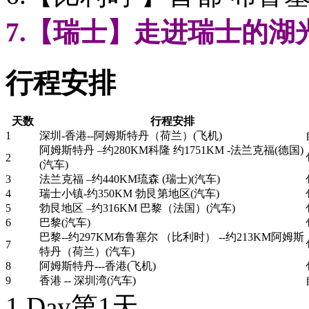
7.【瑞士】走进瑞士的
行程安排
天数
行程安排
1
深圳-香港--阿姆斯特丹（荷兰）(飞机)
阿姆斯特丹 –约280KM科隆 约1751KM -法兰克福(德国)
2
(汽车)
3
法兰克福 –约440KM琉森 (瑞士)(汽车)
4
瑞士小镇-约350KM 勃艮第地区(汽车)
5
勃艮地区 –约316KM 巴黎（法国）(汽车)
6
巴黎(汽车)
巴黎--约297KM布鲁塞尔 （比利时） --约213KM阿姆斯
7
特丹（荷兰）(汽车)
8
阿姆斯特丹---香港(飞机)
9
香港 -- 深圳湾(汽车)
1 Day
第1天