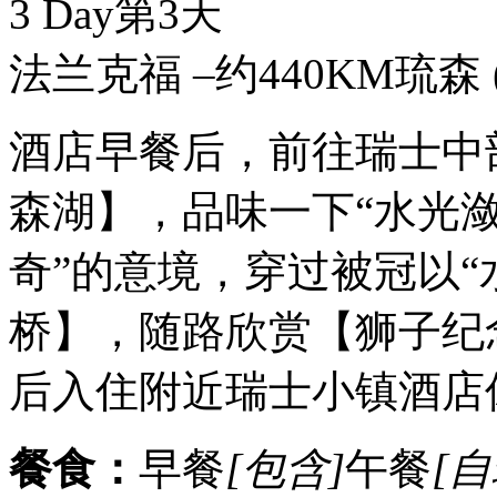
3 Day
第3天
法兰克福 –约440KM琉森 
酒店早餐后，前往瑞士中
森湖】，品味一下“水光
奇”的意境，穿过被冠以“
桥】，随路欣赏【狮子纪
后入住附近瑞士小镇酒店
餐食：
早餐
[包含]
午餐
[自