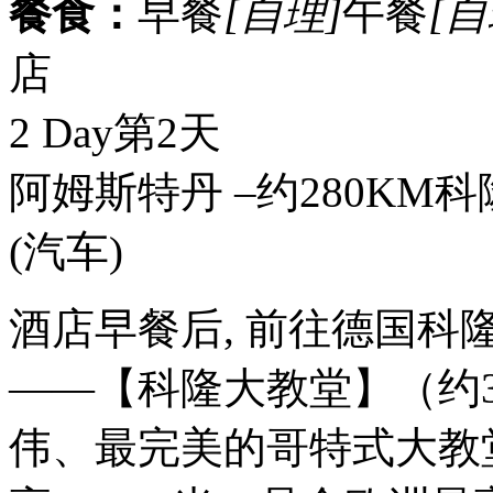
餐食：
早餐
[自理]
午餐
[自
店
2 Day
第2天
阿姆斯特丹 –约280KM科隆
(汽车)
酒店早餐后, 前往德国
——【科隆大教堂】（约
伟、最完美的哥特式大教