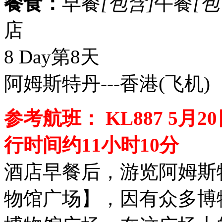
餐食：
早餐
[包含]
午餐
[包
店
8 Day
第8天
阿姆斯特丹---香港
(飞机)
参考航班： KL887 5月20日 
行时间约11小时10分
酒店早餐后，游览阿姆斯
物馆广场】，因有众多博