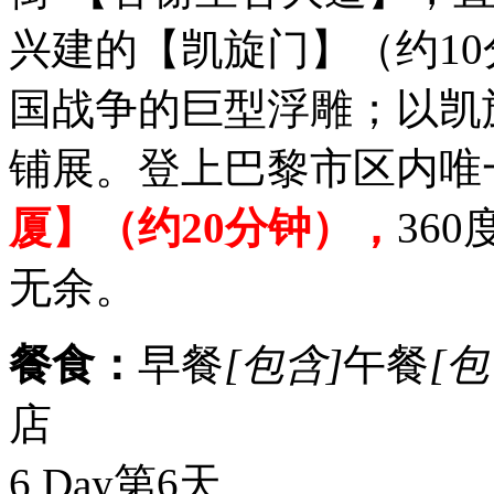
兴建的【凯旋门】（约1
国战争的巨型浮雕；以凯
铺展。登上巴黎市区内唯
厦】（约20分钟），
36
无余。
餐食：
早餐
[包含]
午餐
[包
店
6 Day
第6天