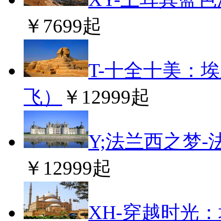
￥7699起
T-十全十美：埃
飞）
￥12999起
Y;法兰西之梦
￥12999起
XH-穿越时光：