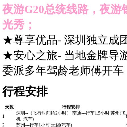
夜游G20总统线路，夜
光秀；
★尊享优品- 深圳独立成
★安心之旅- 当地金牌导
委派多年驾龄老师傅开车
行程安排
天数
行程安排
深圳--（飞行时间约2小时） 南通---行车1.5小时 苏州(飞
1
机+汽车)
2
苏州---行车1小时 无锡(汽车)