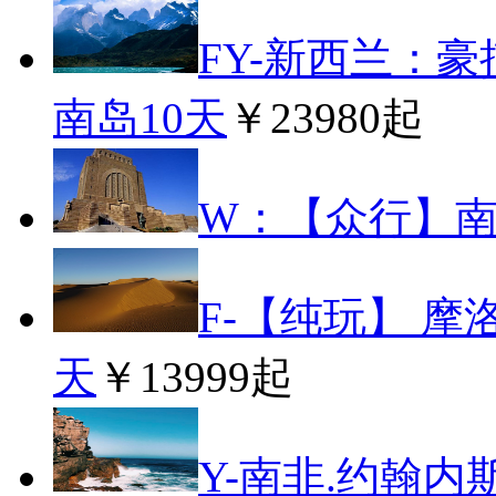
FY-新西兰：
南岛10天
￥23980起
W：【众行】南
F-【纯玩】 摩
天
￥13999起
Y-南非.约翰内斯