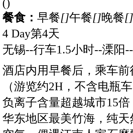
()
餐食：
早餐
[]
午餐
[]
晚餐
[
4 Day
第4天
无锡--行车1.5小时--溧阳
酒店内用早餐后，乘车前
（游览约2H，不含电瓶
负离子含量超越城市15倍
华东地区最美竹海，纯天