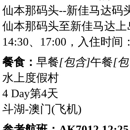
仙本那码头--新佳马达码
仙本那码头至新佳马达上岛船
14:30、17:00，入住时
餐食：
早餐
[包含]
午餐
[包
水上度假村
4 Day
第4天
斗湖-澳门
(飞机)
参考航班：AK7012 12:25-