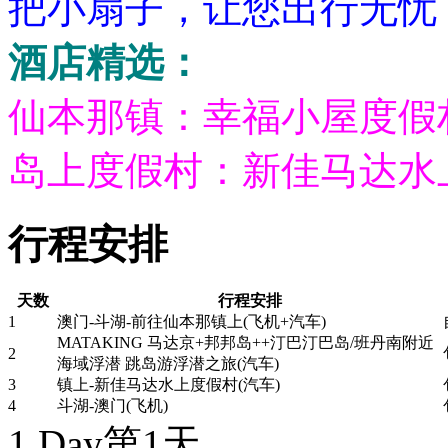
把小扇子，让您出行无忧
酒店精选：
仙本那镇：幸福小屋度假
岛上度假村：新佳马达水
行程安排
天数
行程安排
1
澳门-斗湖-前往仙本那镇上(飞机+汽车)
MATAKING 马达京+邦邦岛++汀巴汀巴岛/班丹南附近
2
海域浮潜 跳岛游浮潜之旅(汽车)
3
镇上-新佳马达水上度假村(汽车)
4
斗湖-澳门(飞机)
1 Day
第1天