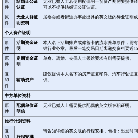
原
结婚证公证
无业已婚人士若使用配偶的一切资产则需要提供经
件
认证
可以不提供结婚证公证认证。
原
无业人群证
居委会或者街道办事处出具的英文版的待业证明或
件
明资料
个人资产证明
原
活期资金证
本人名下活期账户或储蓄卡的流水账单原件，需有
件
明
银行业务章。最后一笔交易日期离递交资料要近1
原
定期资金证
单身、离婚、丧偶人士领馆要求有则需要提供。
件
明
复
建议提供本人名下的房产证复印件、汽车行驶证复
印
辅助资产
供。
件
中方单位资料
原
配偶单位证
无业已婚人士需要提供配偶的英文版在职证明。
件
明信
旅行计划资料
复
请告知详细的英文版的行程安排，包括：出发时间
印
行程安排