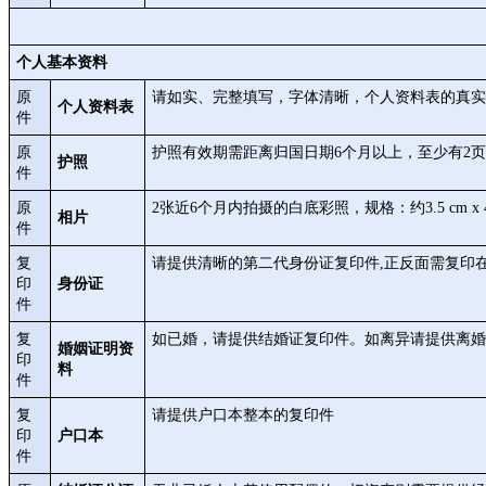
个人基本资料
原
请如实、完整填写，字体清晰，个人资料表的真实
个人资料表
件
原
护照有效期需距离归国日期6个月以上，至少有2
护照
件
原
2张近6个月内拍摄的白底彩照，规格：约3.5 cm x 4.
相片
件
复
请提供清晰的第二代身份证复印件,正反面需复印
印
身份证
件
复
如已婚，请提供结婚证复印件。如离异请提供离婚
婚姻证明资
印
料
件
复
请提供户口本整本的复印件
印
户口本
件