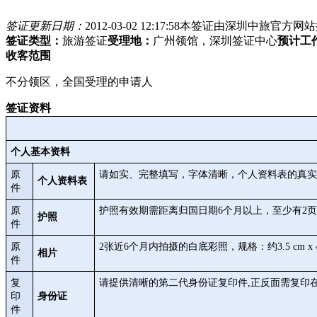
签证更新日期：
2012-03-02 12:17:58
本签证由深圳中旅官方网站
签证类型：
旅游签证
受理地：
广州领馆，深圳签证中心
预计工
收客范围
不分领区，全国受理的申请人
签证资料
个人基本资料
原
请如实、完整填写，字体清晰，个人资料表的真实
个人资料表
件
原
护照有效期需距离归国日期6个月以上，至少有2
护照
件
原
2张近6个月内拍摄的白底彩照，规格：约3.5 cm x 4.
相片
件
复
请提供清晰的第二代身份证复印件,正反面需复印
印
身份证
件