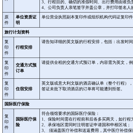
3、行程目的、确切的准假时间、出行费用由谁负
4、公司负责人亲笔签字并盖公章，并打印签名人
原
单位资质证
单位营业执照副本复印件或组织机构代码证复印件
件
明
旅行计划资料
复
请告知详细的英文版的行程安排，包括：出发时间
印
行程安排
件
复
请提供全程的交通方式预订单，内容需为英文，例
交通方式预
印
订单
件
复
英文版或意大利文版的酒店确认单（整个行程），
印
住宿安排
签证未批下取消酒店的订单将可能遭到拒签。
件
国际医疗保险
符合领馆要求的国际医疗保险：
复
国际医疗保
1、保险时间需在行程前和后各多买两天，如行程为9.15
印
险
2、承保地区需同时注明签证申请国和申根区域；
件
3、 须涵盖医疗补偿和送返费用，其中医疗补偿保