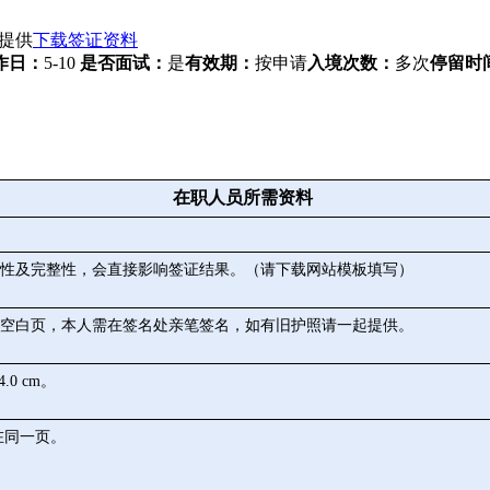
提供
下载签证资料
作日：
5-10
是否面试：
是
有效期：
按申请
入境次数：
多次
停留时
在职人员所需资料
性及完整性，会直接影响签证结果。（请下载网站模板填写）
页空白页，本人需在签名处亲笔签名，如有旧护照请一起提供。
0 cm。
在同一页。