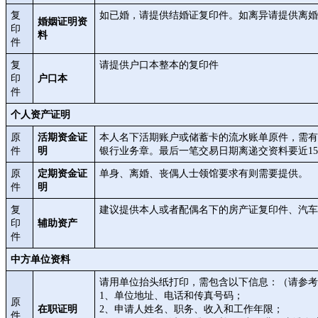
复
如已婚，请提供结婚证复印件。如离异请提供离婚
婚姻证明资
印
料
件
复
请提供户口本整本的复印件
印
户口本
件
个人资产证明
原
活期资金证
本人名下活期账户或储蓄卡的流水账单原件，需有
件
明
银行业务章。最后一笔交易日期离递交资料要近1
原
定期资金证
单身、离婚、丧偶人士领馆要求有则需要提供。
件
明
复
建议提供本人或者配偶名下的房产证复印件、汽车
印
辅助资产
件
中方单位资料
请用单位抬头纸打印，需包含以下信息：（请参考
1、单位地址、电话和传真号码；
原
在职证明
2、申请人姓名、职务、收入和工作年限；
件