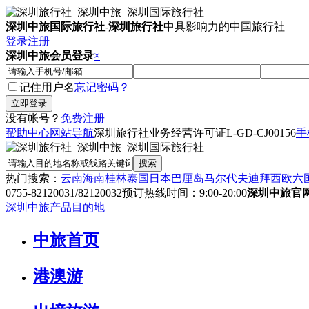
深圳中旅国际旅行社
-
深圳旅行社
中具影响力的中国旅行社
登录
注册
深圳中旅会员登录
×
记住用户名
忘记密码？
没有帐号？
免费注册
帮助中心
网站导航
深圳旅行社业务经营许可证
L-GD-CJ00156
手
热门搜索：
云南
海南
桂林
泰国
日本
巴厘岛
马尔代夫
迪拜
西欧六
0755-82120031/82120032
预订热线时间：9:00-20:00
深圳中旅官
深圳中旅产品目的地
中旅首页
港澳游