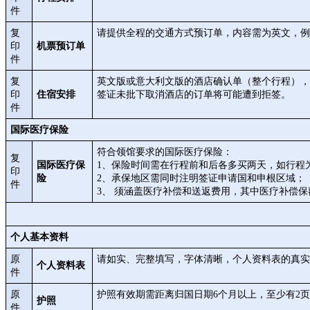
件
复
请提供全程的交通方式预订单，内容需为英文，例
印
机票预订单
件
复
英文版或意大利文版的酒店确认单（整个行程），
印
住宿安排
签证未批下取消酒店的订单将可能遭到拒签。
件
国际医疗保险
符合领馆要求的国际医疗保险：
复
国际医疗保
1、保险时间需在行程前和后各多买两天，如行程为9.15
印
险
2、承保地区需同时注明签证申请国和申根区域；
件
3、 须涵盖医疗补偿和送返费用，其中医疗补偿保
个人基本资料
原
请如实、完整填写，字体清晰，个人资料表的真实
个人资料表
件
原
护照有效期需距离归国日期6个月以上，至少有2
护照
件