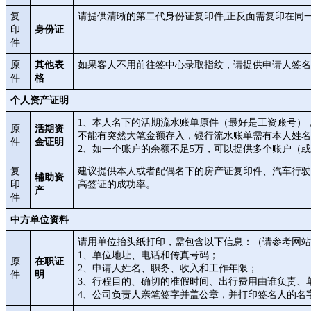
复
请提供清晰的第二代身份证复印件,正反面需复印在同
印
身份证
件
原
其他表
如果客人不用前往签中心录取指纹，请提供申请人签名
件
格
个人资产证明
1、本人名下的活期流水账单原件（最好是工资账号）
原
活期资
不能有突然大笔金额存入，银行流水账单需有本人姓名
件
金证明
2、如一个账户的余额不足5万，可以提供多个账户（
复
建议提供本人或者配偶名下的房产证复印件、汽车行驶
辅助资
印
高签证的成功率。
产
件
中方单位资料
请用单位抬头纸打印，需包含以下信息：（请参考网站
1、单位地址、电话和传真号码；
原
在职证
2、申请人姓名、职务、收入和工作年限；
件
明
3、行程目的、确切的准假时间、出行费用由谁负责、
4、公司负责人亲笔签字并盖公章，并打印签名人的名