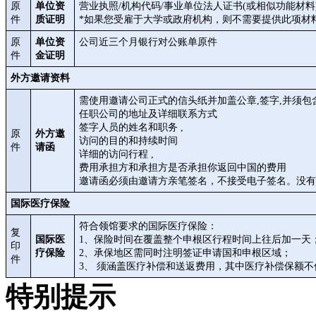
原
单位资
营业执照/机构代码/事业单位法人证书(或相似功能材
件
质证明
*如果您受雇于大学或政府机构，则不需要提供此项材
原
单位资
公司近三个月银行对公账单原件
件
金证明
外方邀请资料
需使用邀请公司正式的信头纸并加盖公章,签字,并须包
任职公司的地址及详细联系方式
签字人员的姓名和职务 ,
原
外方邀
访问的目的和持续时间
件
请函
详细的访问行程 ,
费用承担方和承担方是否承担你返回中国的费用
邀请函必须由邀请方亲笔签名，不接受电子签名。没有
国际医疗保险
符合领馆要求的国际医疗保险：
复
国际医
1、保险时间在覆盖整个申根区行程时间上往后加一天
印
疗保险
2、承保地区需同时注明签证申请国和申根区域；
件
3、 须涵盖医疗补偿和送返费用，其中医疗补偿保额不
特别提示