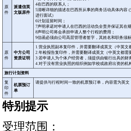
4在巴西的联系人；
原
派遣信英
5清晰详细的描述在巴西所从事的商务活动具体内容 
件
文版原件
进行面试）
6计划逗留时间；
7声明承诺对申请人在巴西的活动负全责并保证其在
8声明公司将会承担申请人整个行程的费用；
9信函必须由公司高层管理者签字，其姓名和职务须
1.营业执照副本复印件，并需要翻译成英文（中英文
原
中方公司
2.年检报告复印件，并需要翻译成英文（中英文都需
件
资质证明
3:若申请人为个体户经营者，须提供由银行出具的
4.对于没有营业执照的组织例如学校或政府出资的机
旅行计划资料
复
请提供与行程时间一致的机票预订单，内容需为英文
机票预订
印
单
件
特别提示
受理范围：