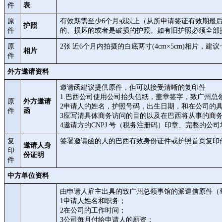
件
表
原
有效期需至少6个月或以上（从所申请签证有效期最
护照
件
的、损坏的或者是破损的护照。如有旧护照必须全部
原
2张 近6个月内拍摄的白底两寸(4cm×5cm)相片，
相片
件
外方邀请资料
邀请函建议提供原件，但可以接受清晰的复印件
1.巴西公司使用公司抬头信纸，盖章签字，致广州总
原
外方邀请
2申请人的姓名，护照号码，出生日期，和在公司的
件
函
3应写清具体商务访问的目的以及在巴西将从事的商
4邀请方的CNPJ 号（税务注册码）印章、完整的公
复
签署邀请函的人的巴西有效身份证件或护照首页复印
邀请人身
印
份证明
件
中方单位资料
由申请人雇主出具的致广州总领事馆的派遣信原件（
1申请人姓名和职务；
2在公司的工作时间；
3公司每月付给申请人的薪资；