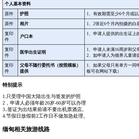
个人基本资料
原件
护照
1、有效期需至少6个月或
原件
相片
1、2张近6个月内拍摄的白底两
复印
1、申请人提供的出生证上
户口本
件
复印
1、申请人未满16周岁和
医学出生证明
件
2、如申请人为领养儿童请
复印
父母不随行委托书（按照模板）
1、如果父母只有单方一同
件
提供
板可在网站下载）
特别提示
1.只受理中国大陆出生与签发的护照
2，申请人必须年龄20岁-60岁可以办理
3..签证为出结果前请不要出机票酒店。
4.节假日放假前2工作日不做加急处理。
缅甸相关旅游线路