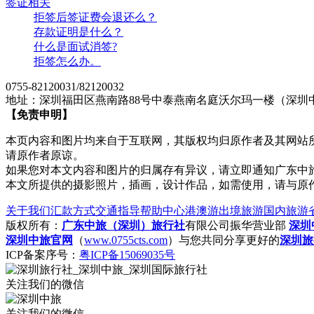
签证相关
拒签后签证费会退还么？
存款证明是什么？
什么是面试消签?
拒签怎么办。
0755-82120031/82120032
地址：深圳福田区燕南路88号中泰燕南名庭沃尔玛一楼（深圳
【免责申明】
本页内容和图片均来自于互联网，其版权均归原作者及其网站
请原作者原谅。
如果您对本文内容和图片的归属存有异议，请立即通知广东中
本文所提供的摄影照片，插画，设计作品，如需使用，请与原
关于我们
汇款方式
交通指导
帮助中心
港澳游
出境旅游
国内旅游
版权所有：
广东中旅（深圳）旅行社
有限公司振华营业部
深圳
深圳中旅官网
（
www.0755cts.com
）与您共同分享更好的
深圳旅
ICP备案序号：
粤ICP备15069035号
关注我们的微信
关注我们的微信