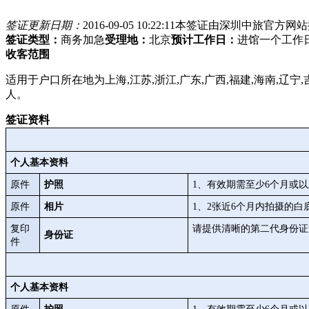
签证更新日期：
2016-09-05 10:22:11
本签证由深圳中旅官方网站
签证类型：
商务加急
受理地：
北京
预计工作日：
进馆一个工作
收客范围
适用于户口所在地为上海,江苏,浙江,广东,广西,福建,海南,辽宁,吉
人。
签证资料
个人基本资料
原件
护照
1、有效期需至少6个月或
原件
相片
1、2张近6个月内拍摄的白底两
复印
请提供清晰的第二代身份证
身份证
件
个人基本资料