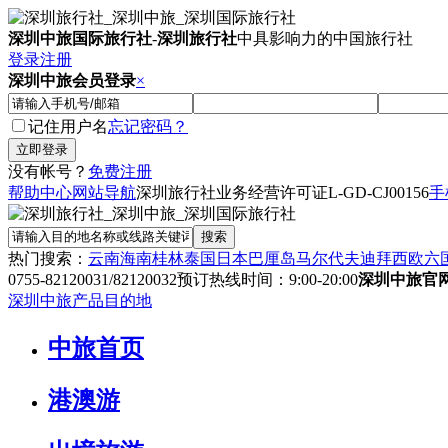
深圳中旅国际旅行社
-
深圳旅行社
中具影响力的中国旅行社
登录
注册
深圳中旅会员登录
×
记住用户名
忘记密码？
没有帐号？
免费注册
帮助中心
网站导航
深圳旅行社业务经营许可证
L-GD-CJ00156
手
热门搜索：
云南
海南
桂林
泰国
日本
巴厘岛
马尔代夫
迪拜
西欧六
0755-82120031/82120032
预订热线时间：9:00-20:00
深圳中旅官
深圳中旅产品目的地
中旅首页
港澳游