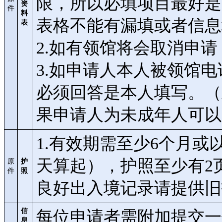
限，所以必填项目最好是
资
件
料
表格不能有漏填或者信息
表
2.如有领馆将会取消申
3.如申请人本人被领馆
必须回答是本人填写。（
果申请人为未成年人可以
1.有效期需至少6个月
天算起），护照至少有2
原
护
件
照
良好出入境记录请提供旧
信
每位申请者需附加提交一
息