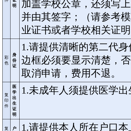
件
证
加盖学校公章，还须写上
明
并由其签字；（请参考模
业证书或者学校相关证明
1.请提供清晰的第二代
身
边框必须要显示清楚，否
彩
份
色
证
取消申请，费用不退。
医
1.未成年人须提供医学
学
复
出
印
生
件
证
明
1.请提供本人所在户口
复
户