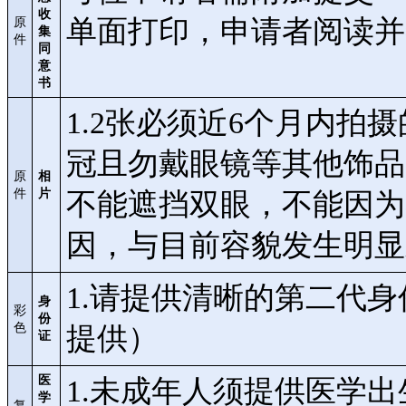
收
单面打印，申请者阅读
原
集
件
同
意
书
1.2张必须近6个月内拍摄的
冠且勿戴眼镜等其他饰品
原
相
件
片
不能遮挡双眼，不能因为
因，与目前容貌发生明显
1.请提供清晰的第二代
身
彩
份
色
提供）
证
医
1.未成年人须提供医学
学
复