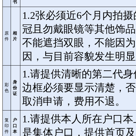
书
1.2张必须近6个月内拍摄的
冠且勿戴眼镜等其他饰品
原
相
件
片
不能遮挡双眼，不能因为
因，与目前容貌发生明显
1.请提供清晰的第二代
身
边框必须要显示清楚，否
彩
份
色
证
取消申请，费用不退。
1.请提供本人所在户口
复
户
印
口
是集体户口，提供首页及
件
本