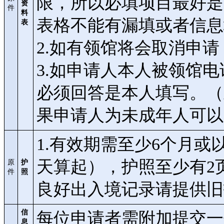
限，所以必填项目最好是
资
件
料
表格不能有漏填或者信息
表
2.如有领馆将会取消申
3.如申请人本人被领馆
必须回答是本人填写。（
果申请人为未成年人可以
1.有效期需至少6个月
天算起），护照至少有2
原
护
件
照
良好出入境记录请提供旧
信
每位申请者需附加提交一
息