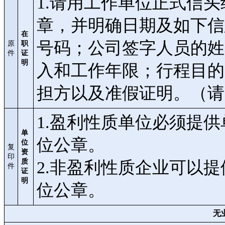
1.请用工作单位正式信
章，并明确日期及如下信
在
号码；公司签字人员的姓
原
职
件
证
明
入和工作年限；行程目的
担方以及准假证明。（请
1.盈利性质单位必须提
单
位公章。
位
复
资
印
质
2.非盈利性质企业可以
件
证
明
位公章。
无