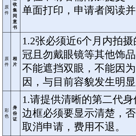
收
单面打印，申请者阅读
原
集
件
同
意
书
1.2张必须近6个月内拍摄的
冠且勿戴眼镜等其他饰品
原
相
件
片
不能遮挡双眼，不能因为
因，与目前容貌发生明显
1.请提供清晰的第二代
身
边框必须要显示清楚，否
彩
份
色
证
取消申请，费用不退。