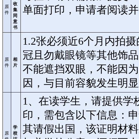
收
单面打印，申请者阅读
原
集
件
同
意
书
1.2张必须近6个月内拍摄的
冠且勿戴眼镜等其他饰品
原
相
件
片
不能遮挡双眼，不能因为
因，与目前容貌发生明显
1、在读学生，请提供学
印，需包含以下信息：申
其请假出国，该证明材料
学
原
校