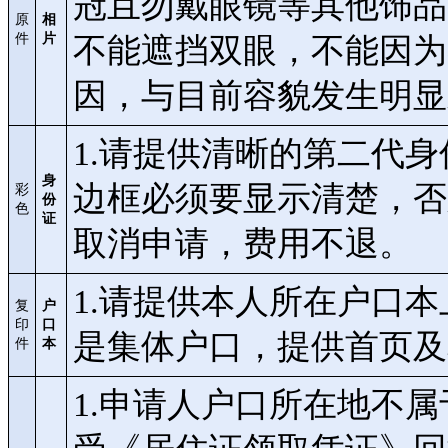
冠且勿戴眼镜等其他饰品
原
相
件
片
不能遮挡双眼，不能因为
因，与目前容貌发生明显
1.请提供清晰的第二代
身
边框必须要显示清楚，否
彩
份
色
证
取消申请，费用不退。
1.请提供本人所在户口
复
户
印
口
是集体户口，提供首页及
件
本
1.申请人户口所在地不