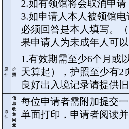
2.如有领馆将会取消申
3.如申请人本人被领馆
必须回答是本人填写。（
果申请人为未成年人可以
1.有效期需至少6个月
天算起），护照至少有2
原
护
件
照
良好出入境记录请提供旧
信
每位申请者需附加提交一
息
收
单面打印，申请者阅读
原
集
件
同
意