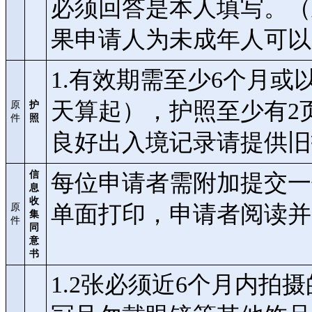
必须回答是本人填写。（
果申请人为未成年人可以
1.有效期需至少6个月
天算起），护照至少有2
原
护
件
照
良好出入境记录请提供旧
信
每位申请者需附加提交一
息
收
单面打印，申请者阅读
原
集
件
同
意
书
1.2张必须近6个月内拍摄的