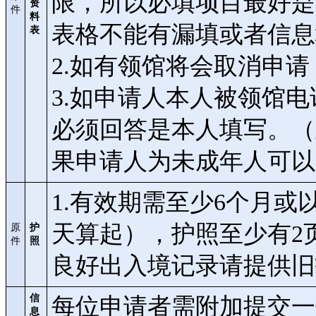
限，所以必填项目最好是
资
件
料
表格不能有漏填或者信息
表
2.如有领馆将会取消申
3.如申请人本人被领馆
必须回答是本人填写。（
果申请人为未成年人可以
1.有效期需至少6个月
天算起），护照至少有2
原
护
件
照
良好出入境记录请提供旧
信
每位申请者需附加提交一
息