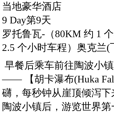
当地豪华酒店
9 Day
第9天
罗托鲁瓦-（80KM 约 1 
2.5 个小时车程）奥克兰
早餐后乘车前往陶波小镇
—— 【胡卡瀑布(Huka 
礴，每秒钟从崖顶倾泻下
陶波小镇后，游览世界第