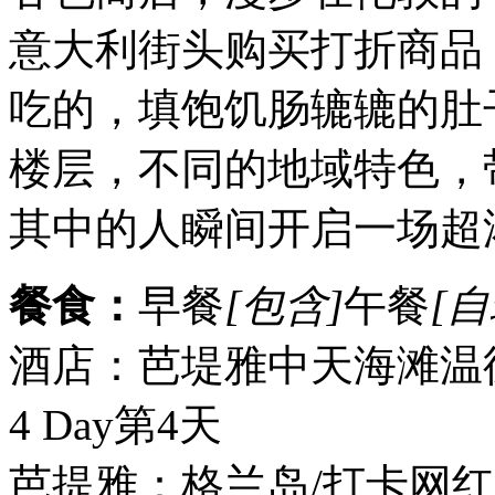
意大利街头购买打折商品
吃的，填饱饥肠辘辘的肚子。Te
楼层，不同的地域特色，
其中的人瞬间开启一场超
餐食：
早餐
[包含]
午餐
[自
酒店：芭堤雅中天海滩温
4 Day
第4天
芭提雅：格兰岛/打卡网