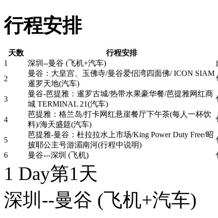
行程安排
天数
行程安排
1
深圳--曼谷 (飞机+汽车)
曼谷：大皇宫、玉佛寺/曼谷爱侣湾四面佛/ ICON SIAM
2
暹罗天地(汽车)
曼谷-芭提雅：暹罗古城/热带水果豪华餐/芭提雅网红商
3
城 TERMINAL 21(汽车)
芭提雅：格兰岛/打卡网红悬崖餐厅下午茶(每人一杯饮
4
料)/海天盛筵(汽车)
芭提雅-曼谷：杜拉拉水上市场/King Power Duty Free/昭
5
披耶公主号游湄南河(行程中说明)
6
曼谷---深圳 (飞机)
1 Day
第1天
深圳--曼谷
(飞机+汽车)