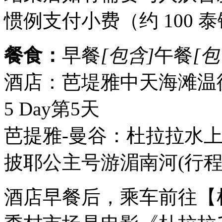
惯例支付小费（约 100 
餐食：
早餐
[包含]
午餐
[包
酒店：芭堤雅中天海滩温
5 Day
第5天
芭提雅-曼谷：杜拉拉水上市场/Ki
披耶公主号游湄南河
(行
酒店早餐后，乘车前往【