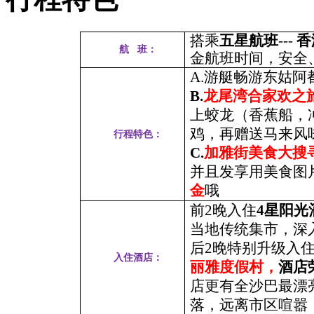
搭乘
五星航班
---
香
航 班：
金航班时间，安全
A.游艇畅游东姑
B.
龙尾湾合家欢之
上蛟龙（香蕉船，
鸡，再赠送马来风
行程特色：
C.
加雅街美食大搜
并且发享用美食图
金
哦
前2晚入住
4星阳光
当地传统集市，深
后2晚特别升级入
入住酒店：
丽雅度假村，
酒店
店更有全沙巴最漂
落，远离市区喧嚣