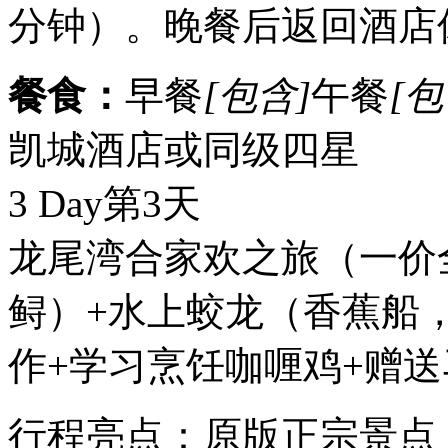
分钟）。晚餐后返回酒店
餐食：
早餐
[包含]
午餐
[包
凯城酒店或同级四星
3 Day
第3天
龙尾湾合家欢之旅（一价
鲟）+水上蛟龙（香蕉船
作+学习烹饪咖喱鸡+赠
行程亮点：原版正宗景点