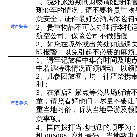
1、境外旅游期间财物请随身保
现套车的情况，请不要将贵重物
意安全，证件最好交酒店保险箱
2、贵重物品不可以办理行李托
财产安全
航空公司、保险公司不做赔偿；
3
、如您在境外或出关处如遇遗
即报警，以免引起不必要的麻烦
1
、请牢记旅程中集合时间及地
中若遇特殊情况而须调动，以领
2
、凡参团旅客，均一律严禁携
利；
3
、在酒店和景点等公共场所请
童，请照看好他们，尽量不要让
注意事项
重当地习俗，听从当地导游及领
。
意事项
4、国内拨打当地电话的顺序为
机
006088+
座机号码。当地致电