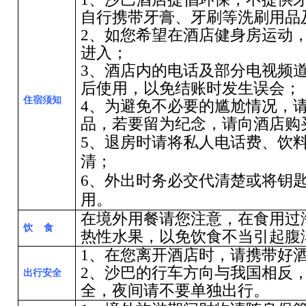
自行携带牙膏、牙刷等洗刷用品
2
、如您希望在酒店健身房运动
进入；
3
、酒店内的电话及部分电视频
后使用，以免结账时发生误会；
住宿须知
4
、为避免不必要的尴尬情况，
品，若要留为纪念，请向酒店购
5
、退房时请将私人电话费、饮
清；
6
、外出时务必交代清楚或将钥
用。
在境外用餐请您注意，在食用过
饮 食
热性水果，以免饮食不当引起腹
1
、在您离开酒店时，请携带好
2
、沙巴的行车方向与我国相反
出行安全
全，夜间请不要单独出行。