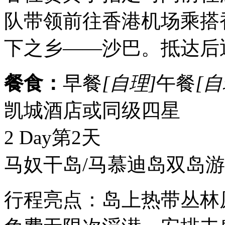
队带领前往香港机场乘搭
下之乡——沙巴。抵达后
餐食：
早餐
[自理]
午餐
[自
凯城酒店或同级四星
2 Day
第2天
马奴干岛/马慕迪岛双岛游
行程亮点：岛上热带丛林