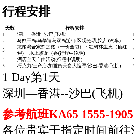
行程安排
天数
行程安排
1
深圳—香港--沙巴(飞机)
2
马奴干岛/马慕迪岛双岛游/市区观光/乳胶店 (汽车)
龙尾湾合家欢之旅（一价全包）：红树林生态（捕红
3
鲟）+水上蛟龙（香(行程中说明)
4
酒店全天自由活动(行程中说明)
5
巧克力/土产店/加雅街美食大搜寻/沙巴-香港(飞机)
1 Day
第1天
深圳—香港--沙巴
(飞机)
参考航班KA65 1555-1905
各位贵宾于指定时间前往