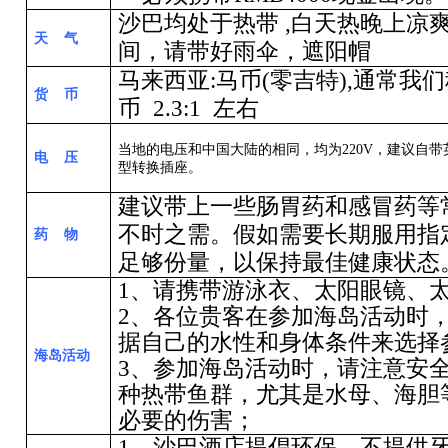
沙巴均处于热带
,
白天热晚上凉
天 气
间，请带好雨伞，遮阳帽
马来西亚
:
马币
(
零吉特
),
通常我们
货 币
币
2.3:1
左右
当地的电压和中国大陆的相同，均为
220V
，建议自带
电 压
型转换插座。
建议带上一些肠胃药和感冒药等
不时之需。假如需要长期服用指
药 物
足够份量，以保持最佳健康状态
1
、请携带游泳衣、太阳眼镜、
2
、
各位贵客在参加海岛活动时
据自己的水性
和身体条件
来选择
海岛活动
3
、参加海岛活动时，请注意安
种热带鱼群，尤其是水母、海胆
必要的伤害；
1
、沙巴酒店提倡环保，不提供