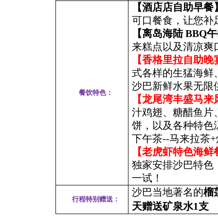
【酒店店自助早餐
可口餐食，让您补
【离岛海陆
BBQ
午
来糕点以及清凉爽
【香格里拉自助晚
式各样的生猛海鲜
沙巴新鲜水果无限
餐饮特色：
【龙尾湾丰盛马来
汁鸡翅、糖醋鱼片
饼，以及各种特色
下午茶--马来拉茶
【老虎虾特色海鲜
独家安排沙巴特色
一试！
沙巴当地著名的
榴
行程特别赠送：
天赠送矿泉水1支