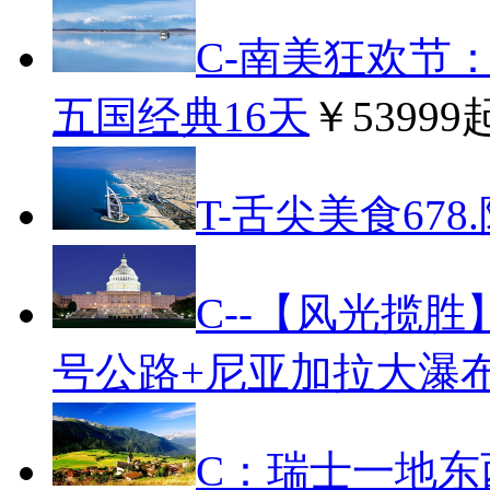
C-南美狂欢节：
五国经典16天
￥53999
T-舌尖美食678
C--【风光揽胜
号公路+尼亚加拉大瀑
C：瑞士一地东