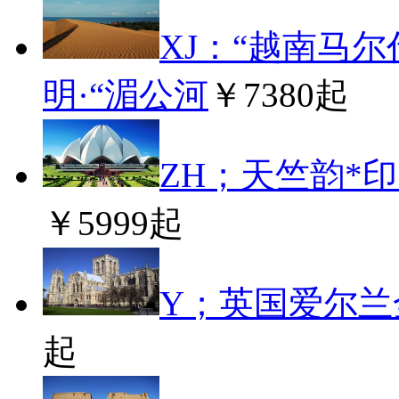
XJ：“越南马尔
明·“湄公河
￥7380起
ZH；天竺韵*
￥5999起
Y；英国爱尔兰
起