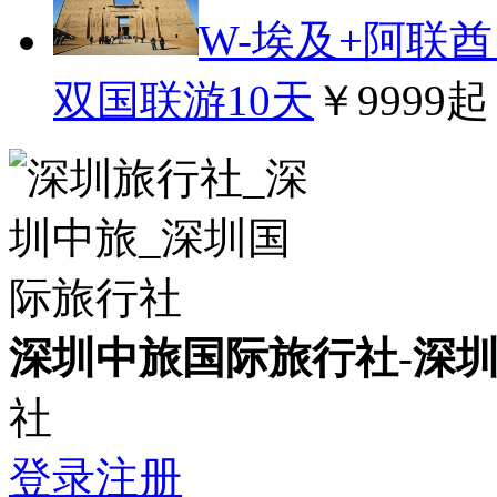
W-埃及+阿联
双国联游10天
￥9999起
深圳中旅国际旅行社
-
深
社
登录
注册