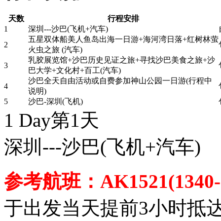
天数
行程安排
1
深圳---沙巴(飞机+汽车)
五星双体船美人鱼岛出海一日游+海河湾日落+红树林萤
2
火虫之旅 (汽车)
乳胶展览馆+沙巴历史见证之旅+寻找沙巴美食之旅+沙
3
巴大学+文化村+百工(汽车)
沙巴全天自由活动或自费参加神山公园一日游(行程中
4
说明)
5
沙巴-深圳(飞机)
1 Day
第1天
深圳---沙巴
(飞机+汽车)
参考航班：AK1521(1340-1
于出发当天提前3小时抵