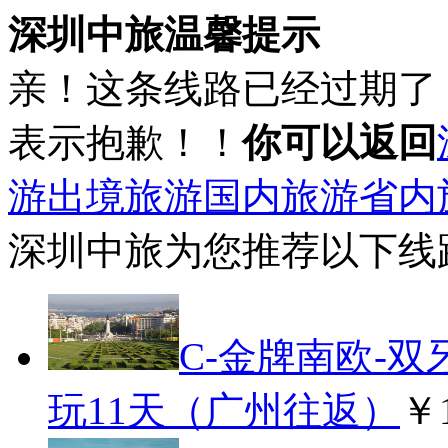
深圳中旅温馨提示
亲！这条线路已经过期了
表示抱歉！！
你可以返回
游
出境旅游
国内旅游
省内
深圳中旅为您推荐以下线
C-金牌南欧-
玩11天（广州往返）
￥