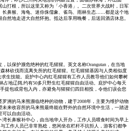
居山打根，所以这里又称为「小香港」。二次世界大战时，日军
、长鼻猴、海龟、迷你侏儒象、雀鸟、雨林生态……都是这个地
很自然地走进大自然怀抱。抵达后享用晚餐，后送回酒店休息。
，以保护濒危绝种的红毛猩猩。英文名称Orangutan，在当地
因森林砍伐而流离失所的红毛猩猩。红毛猩猩基因与人类相似度
失去求生技能。庇护中心内红毛猩猩有工作人员教导他们如何攀树
占地辽阔,约有50多只野生红毛猩猩自由活动。庇护中心每天
带手提包或背包入内，亦避免与猩猩们四目相投，令他们误会您
罗洲的马来熊濒临绝种的动物，建于2008年，主要为维护动物
望未来收容所的马来熊最终能在野外的自然环境中生活，一踏进
里可以自由活动。
卜湾长鼻猴补中心，由当地华人开办，工作人员喂食时间为早上
，与工作人员已非常熟稔，悠闲坐在栏杆不抗拒人，游客们都争