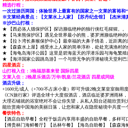
精选行程；
一次过游历两国：体验世界上最富有的国家之一文莱的富裕和“
※文莱经典景点：【文莱水上人家】【苏丹纪念馆】【杰米清
※沙巴山打根：
★ 【西必洛人獂保护区】探访濒临绝种的独行侠红毛猩猩。。
★ 【马来熊保护区】遇见全世界最小的熊，婆罗洲濒临绝种的
★ 【拉卜湾长鼻猴保护中心】最幸福的大鼻子情圣，近距离的
★ 【森森水上屋】感受水上人家的简单淳朴，处处充满渔村的
★ 【海龟岛海洋公园】这里是碧海蓝天的浮潜乐园与海龟繁殖
★ 【海洋国家公园跳岛游】一个与世无争的浮潜秘境天堂利巴
四星酒店；
山打根入住：3晚福朋喜来登 国际四星
文莱入住：2晚星乐酒店/万华/凯皇/兰花酒店 四星或同级
酒店升级；
+1600元/成人（+700/不占床小童）即可升级2晚文莱皇室御
《CN旅行家》评选全球十大度假酒店，酒店临近婆罗洲雨林
大理石铺就的浴室绝对不会让你失望，从私人阳台还能欣赏到
能欣赏南中国海的美丽日落，让您和家人在隐世秘境中共度一个难忘的“皇室
餐饮特色；
【酒店自助早餐】全程于饭店内享用丰盛的自助早餐，多样可
【傅贵林门海鲜餐厅】【丛林午餐】【海岛自助餐】【森森海