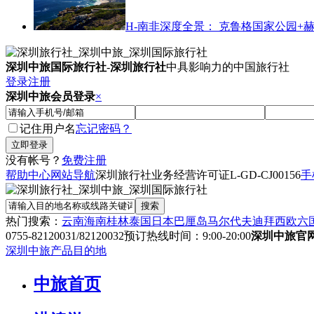
H-南非深度全景： 克鲁格国家公园+
深圳中旅国际旅行社
-
深圳旅行社
中具影响力的中国旅行社
登录
注册
深圳中旅会员登录
×
记住用户名
忘记密码？
没有帐号？
免费注册
帮助中心
网站导航
深圳旅行社业务经营许可证
L-GD-CJ00156
手
热门搜索：
云南
海南
桂林
泰国
日本
巴厘岛
马尔代夫
迪拜
西欧六
0755-82120031/82120032
预订热线时间：9:00-20:00
深圳中旅官
深圳中旅产品目的地
中旅首页