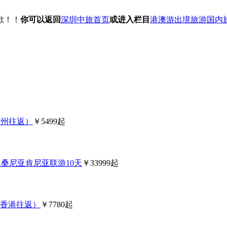
歉！！
你可以返回
深圳中旅首页
或进入栏目
港澳游
出境旅游
国内
广州往返）
￥5499起
坦桑尼亚肯尼亚联游10天
￥33999起
（香港往返）
￥7780起