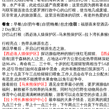
海，水产丰富，此处也以盛产燕窝著称；这里也因为拥有著名
与联军接连攻击北婆罗洲行政中心的山打根，使当地几成废墟
区非常迷人的旅游重点。这里没有团体的叨扰，有老外热爱的
餐食：
早餐
[自理]
午餐
[自理]
晚餐
[包含]
住宿：
福朋喜来登酒店4
2 Day
第2天
沙巴山打根（西必洛人猿保护区--马来熊保护区--拉卜湾长鼻猴
行程亮点：热带丛林原生态，
酒店早餐后，开启山打根原生态之旅。
【西必洛人獂保护区】
探访濒临绝种的独行侠红毛猩猩
。【西
语有[居于森林的人]之意。占地达43平方公里位处热带雨林
达96.4%，寿命有二、三十年。十岁的红毛猩猩智商相当于
外,还引导他们如何在森林中觅食，此外有教授他们筑床技巧，
早上十点及下午三点给猩猩们喂食,工作人员会在平台上分配水
有恶意.此外绝不能携带水果食物,以免引起争夺。
接着前往
【马来熊保护区】
遇见全世界最小的熊，婆罗洲濒临
福利，解救被不当饲养的马来熊。同时与沙巴野生动物局合作
保育中心就是满满树林的面貌，游客可以走在架空的步道上面
【拉卜湾长鼻猴保护中心】
最幸福的大鼻子情圣，近距离的观
九点三十分，早上十一点三十分，下午两点三十分及下午四点