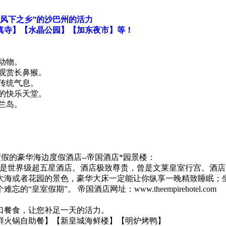
风下之乡”的沙巴州的活力
真寺】【水晶公园】【加东夜市】等！
动物。
观赏长鼻猴。
传统气息。
的快乐天堂。
兰岛。
用度假的豪华海边度假酒店--帝国酒店*园景楼：
，是世界级超五星酒店。酒店极致尊贵，曾是文莱皇室行宫。酒
大海或者花园的景色，豪华大床一定能让你纵享一晚精致睡眠；
假期”。 帝国酒店网址：www.theempirehotel.com
口餐食，让您补足一天的活力。
鲜火锅自助餐】【新皇城海鲜楼】【明炉烤鸭】