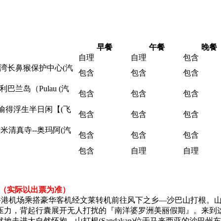
早餐
午餐
晚餐
自理
自理
包含
卜湾长鼻猴保护中心(汽
包含
包含
包含
兰岛（Pulau (汽
包含
包含
包含
偷得浮生半日闲【(飞
包含
包含
包含
杰米清真寺--奥玛阿(汽
包含
包含
包含
包含
自理
自理
/2005（实际以出票为准）
往香港机场乘搭豪华客机经文莱转机前往风下之乡—沙巴山打根。
压力，背起行囊展开无人打扰的『南洋婆罗洲美丽假期』。来到
走进大自然怀抱。山打根(Sandakan)位于马来西亚的沙巴