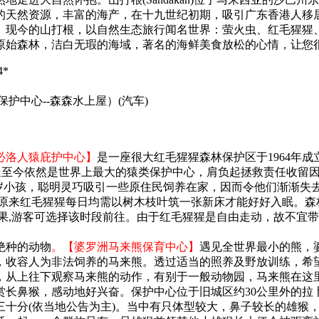
的天然资源，丰富的海产，在十九世纪初期，吸引广东香港人移
。现今的山打根，以自然生态旅行闻名世界：萤火虫、红毛猩猩
原始森林，洁白无瑕的海域，著名的海鲜美食放松的心情，让您
*
保护中心--森森水上屋）
(汽车)
必洛人猿庇护中心】
是一座很大红毛猩猩森林保护区于1964年成立
深处至今依然是世界上最大的猿类保护中心，肩负起拯救责任收留
5.6岁小孩，聪明灵巧吸引一些原住民饲养在家，因而令他们渐渐
原来红毛猩猩每日均需以树木枝叶筑一张新床才能好好入眠。森林
果,游客可选择该时段前往。由于红毛猩猩是自由走动，故不宜
绝种的动物
。【婆罗洲马来熊保育中心】
遇见全世界最小的熊，婆
，收容人为非法饲养的马来熊。透过适当的照养及野放训练，希
，从上往下观察马来熊的动作，有别于一般动物园，马来熊在这
赏长鼻猴，感动地好兴奋。保护中心位于旧城区约30公里外的拉
三十分(依当地公告为主)。当中有只体型较大，鼻子较长的雄猴