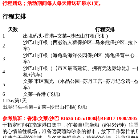
行程赠送；活动期间每人每天赠送矿泉水1支。
行程安排
天数
行程安排
1
出境码头-香港--文莱--沙巴山打根(飞机)
沙巴山打根（西必洛人猿保护区--马来熊保护区--拉
2
车)
沙巴山打根（海龟岛海洋公园保护区--海龟保育中心--利巴
3
车)
沙巴山打根（【市区最高建筑、拥有无边际泳池】～
4
机+汽车)
文莱 市区观光 （水晶公园--苏丹王宫--苏丹纪念馆--
5
车)
6
文莱--香港 (飞机)
1 Day
第1天
出境码头-香港--文莱--沙巴山打根
(飞机)
参考航班：香港/文莱/沙巴 BI636 1455/1800转BI6817 1900
于指定时间在指定港口集中，(午餐自理)坐船（约45分钟）
的心情前往机场，准备远离喧哗吵杂的都市，放下工作繁忙的
往洁白无瑕的海域，著名的海鲜美食；放松的心情，让您很自然地