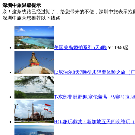
深圳中旅温馨提示
亲！这条线路已经过期了，给您带来的不便，深圳中旅表示抱
深圳中旅为您推荐以下线路
美国关岛婚拍系列5天4晚
￥11940起
L;尼泊尔8天7晚徒步轻奢体验之旅（
T-东部非洲野趣.塞伦盖蒂+马赛马拉.
HQ-趣玩狮城：新加坡五天四晚纯玩