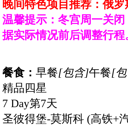
晚间特色项目推荐：俄罗斯芭
温馨提示：冬宫周一关闭
据实际情况前后调整行程
餐食：
早餐
[包含]
午餐
[包
精品四星
7 Day
第7天
圣彼得堡-莫斯科
(高铁+