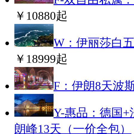
￥10880起
W：伊丽莎白五
￥18999起
F：伊朗8天波
Y-惠品：德国+
朗峰13天（一价全包）