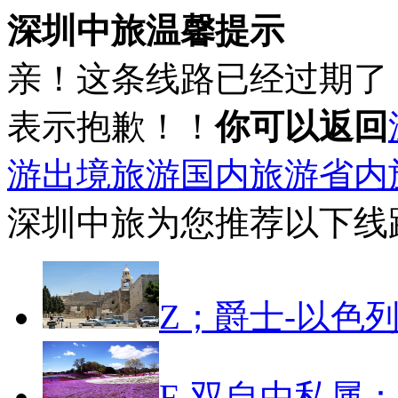
深圳中旅温馨提示
亲！这条线路已经过期了
表示抱歉！！
你可以返回
游
出境旅游
国内旅游
省内
深圳中旅为您推荐以下线
Z；爵士-以色
F-双自由私属