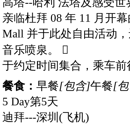
高塔--哈利 法塔及感受
亲临杜拜 08 年 11 月开
Mall 并于此处自由活
音乐喷泉。 
于约定时间集合，乘车前
餐食：
早餐
[包含]
午餐
[包
5 Day
第5天
迪拜---深圳
(飞机)