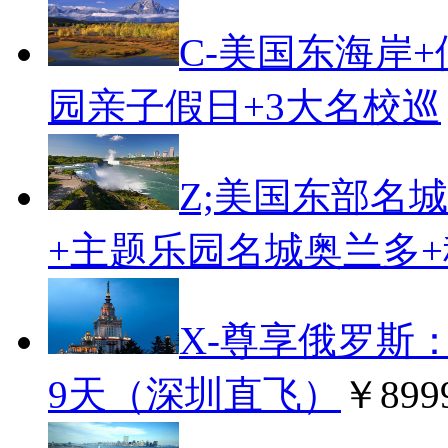
C-美国东海岸
园亲子假日+3大名校巡
Z;美国东部名
+主题乐园名城奥兰多+
X-尊享俄罗斯
9天（深圳直飞）
￥899