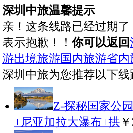
深圳中旅温馨提示
亲！这条线路已经过期了
表示抱歉！！
你可以返回
游
出境旅游
国内旅游
省内
深圳中旅为您推荐以下线
Z-探秘国家公
+尼亚加拉大瀑布+拱
￥