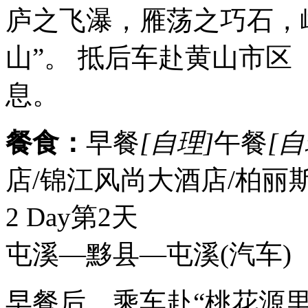
庐之飞瀑，雁荡之巧石，
山”。 抵后车赴黄山市区
息。
餐食：
早餐
[自理]
午餐
[自
店/锦江风尚大酒店/柏丽
2 Day
第2天
屯溪—黟县—屯溪
(汽车)
早餐后，乘车赴“桃花源里