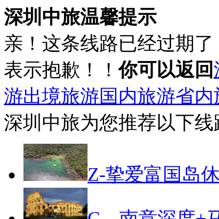
深圳中旅温馨提示
亲！这条线路已经过期了
表示抱歉！！
你可以返回
游
出境旅游
国内旅游
省内
深圳中旅为您推荐以下线
Z-挚爱富国岛
C—南意深度+