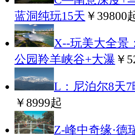
蓝洞纯玩15天
￥39800
X--玩美大全
公园羚羊峡谷+大瀑
￥5
L：尼泊尔8天
￥8999起
Z-峰中奇缘·