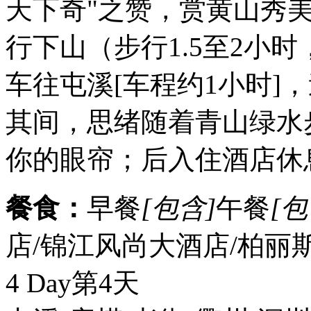
天下奇"之赞，赏黄山秀
行下山（步行1.5至2小
车往屯溪[车程约1小时]
其间，思绪随着青山绿水
你的眼帘；后入住酒店休
餐食：
早餐
[包含]
午餐
[包
店/锦江风尚大酒店/柏丽
4 Day
第4天