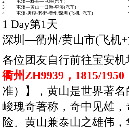
2
屯溪—黟县—屯溪(汽车)
3
屯溪—黄山一日游-屯溪(汽车)
4
屯溪-唐模-老街-衢州/深圳 (飞机+汽车)
1 Day
第1天
深圳—衢州/黄山市
(飞机+
各位团友自行前往宝安机
衢州ZH9939，1815/1950
准）】，黄山是世界著名
峻瑰奇著称，奇中见雄，
险。黄山兼泰山之雄伟，