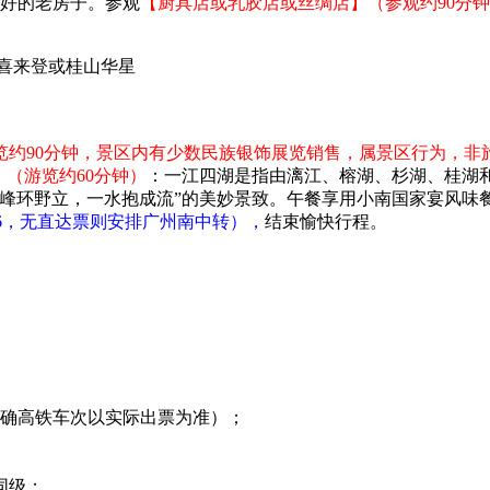
完好的老房子。参观
【厨具店或乳胶店或丝绸店】（参观约90分
喜来登或桂山华星
览约90分钟，景区内有少数民族银饰展览销售，属景区行为，非
（游览约60分钟）
：一江四湖是指由漓江、榕湖、杉湖、桂湖
千峰环野立，一水抱成流”的美妙景致。午餐享用小南国家宴风味
54-21:06，无直达票则安排广州南中转），
结束愉快行程。
准确高铁车次以实际出票为准）；
同级；