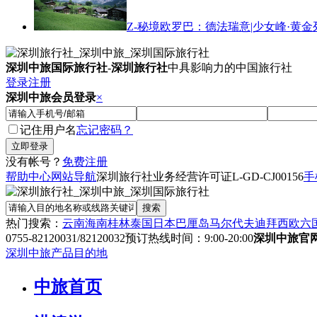
Z-秘境欧罗巴：德法瑞意|少女峰·黄金
深圳中旅国际旅行社
-
深圳旅行社
中具影响力的中国旅行社
登录
注册
深圳中旅会员登录
×
记住用户名
忘记密码？
没有帐号？
免费注册
帮助中心
网站导航
深圳旅行社业务经营许可证
L-GD-CJ00156
手
热门搜索：
云南
海南
桂林
泰国
日本
巴厘岛
马尔代夫
迪拜
西欧六
0755-82120031/82120032
预订热线时间：9:00-20:00
深圳中旅官
深圳中旅产品目的地
中旅首页