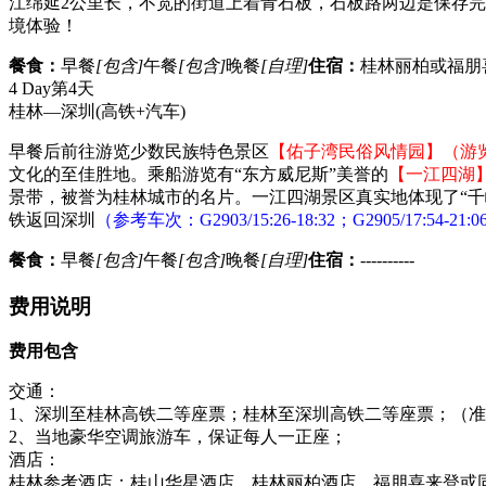
江绵延2公里长，不宽的街道上着青石板，石板路两边是保存
境体验！
餐食：
早餐
[包含]
午餐
[包含]
晚餐
[自理]
住宿：
桂林丽柏或福朋
4 Day
第4天
桂林—深圳
(高铁+汽车)
早餐后前往游览少数民族特色景区
【佑子湾民俗风情园】（游
文化的至佳胜地。乘船游览有“东方威尼斯”美誉的
【一江四湖】
景带，被誉为桂林城市的名片。一江四湖景区真实地体现了“
铁返回深圳
（参考车次：G2903/15:26-18:32；G2905/17:
餐食：
早餐
[包含]
午餐
[包含]
晚餐
[自理]
住宿：
----------
费用说明
费用包含
交通：
1、深圳至桂林高铁二等座票；桂林至深圳高铁二等座票；（
2、当地豪华空调旅游车，保证每人一正座；
酒店：
桂林参考酒店：桂山华星酒店，桂林丽柏酒店、福朋喜来登或