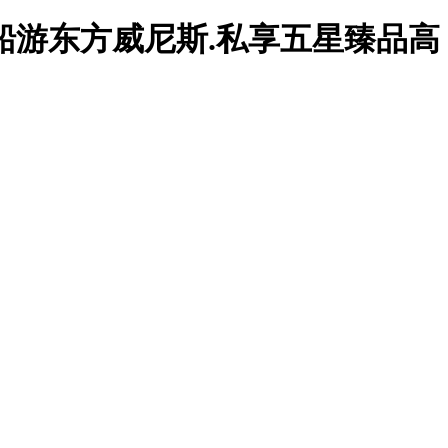
.船游东方威尼斯.私享五星臻品高