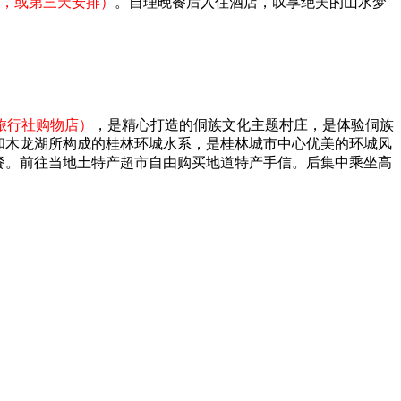
钟，或第三天安排）
。自理晚餐后入住酒店，叹享绝美的山水梦
旅行社购物店）
，是精心打造的侗族文化主题村庄，是体验侗族
和木龙湖所构成的桂林环城水系，是桂林城市中心优美的环城风
餐。前往当地土特产超市自由购买地道特产手信。后集中乘坐高