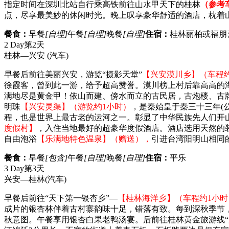
指定时间在深圳北站自行乘高铁前往山水甲天下的桂林
（参考车
点，尽享最美妙的休闲时光。晚上叹享豪华舒适的酒店，枕着
餐食：
早餐
[自理]
午餐
[自理]
晚餐
[自理]
住宿：
桂林丽柏或福朋
2 Day
第2天
桂林—兴安
(汽车)
早餐后前往美丽兴安，游览“摄影天堂”
【兴安漠川乡】（车程约
徐霞客，曾到此一游，给予超高赞誉。漠川榜上村后靠高高的
满地尽是黄金甲！依山而建、傍水而立的古民居，古炮楼、古
明珠
【兴安灵渠】（游览约1小时）
，是秦始皇于秦三十三年(
程，也是世界上最古老的运河之一。彰显了中华民族先人们开山
度假村】
，入住当地最好的超豪华度假酒店。酒店选用天然的
自由泡浴
【乐满地特色温泉】（赠送），
引进台湾阳明山相同
餐食：
早餐
[包含]
午餐
[自理]
晚餐
[自理]
住宿：
平乐
3 Day
第3天
兴安—桂林
(汽车)
早餐后前往“天下第一银杏乡”—
【桂林海洋乡】（车程约1小时
成片的银杏林伴着古村寨韵味十足，错落有致。每到深秋季节
秋意图。午餐享用银杏白果老鸭汤宴。后前往桂林黄金旅游线“