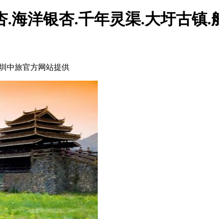
.海洋银杏.千年灵渠.大圩古镇
圳中旅官方网站提供