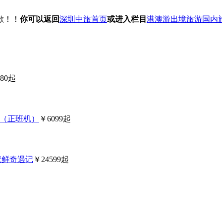
歉！！
你可以返回
深圳中旅首页
或进入栏目
港澳游
出境旅游
国内
80起
旅（正班机）
￥6099起
魔鲜奇遇记
￥24599起