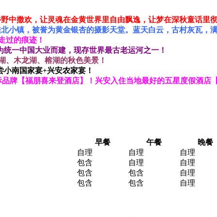
乡野中撒欢，让灵魂在金黄世界里自由飘逸，让梦在深秋童话里彻底
的桂北小镇，被誉为黄金银杏的摄影天堂。蓝天白云，古村灰瓦，
走过的痕迹！
皇为统一中国大业而建，现存世界最古老运河之一！
桂湖、木龙湖、榕湖的秋色美景！
尝小南国家宴+兴安农家宴！
国际品牌【福朋喜来登酒店】！兴安入住当地最好的五星度假酒店
早餐
午餐
晚餐
自理
自理
自理
包含
自理
自理
包含
包含
自理
包含
包含
自理