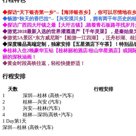
◆探访“天下银杏第一乡”--【海洋银杏乡】，你可以尽情地在
◆畅游“秋天的香巴拉”--【兴安漠川乡】，拥有两千年历史
◆探访广西四大圩镇之最【大圩古镇】,踏着青石板路寻找岁月
◆游览2018最新入选的世界灌溉遗产【千年灵渠】，是秦始
◆游览5A景区“东方威尼斯”【船游一江四湖】，泛舟杉湖、
◆深度臻品高端定制，独家安排【五星酒店下午茶】！特别品
◆桂林入住2晚豪华五钻【桂林丽柏酒店/桂山华星酒店】或
丽的深秋油画！
◆黄金时段高铁往返，轻松快捷舒适！
行程安排
天数
行程安排
1
深圳—桂林 (高铁+汽车)
2
桂林—兴安 (汽车)
3
兴安—桂林(汽车)
4
桂林—深圳(高铁+汽车)
1 Day
第1天
深圳—桂林
(高铁+汽车)