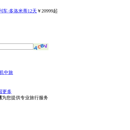
列车·多洛米蒂12天
￥20999起
机中旅
国
更多
网
为您提供专业旅行服务