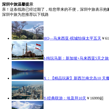
深圳中旅温馨提示
亲！这条线路已经过期了，给您带来的不便，深圳中旅表示抱
深圳中旅为您推荐以下线路
HQ—马来西亚·槟城怡保太平五天
￥61
J-纯玩马新：新加坡+马来西亚5天之
X：【精品玩家】新西兰南北岛10 天
Y-经典联游：埃及拜10天
￥16999起