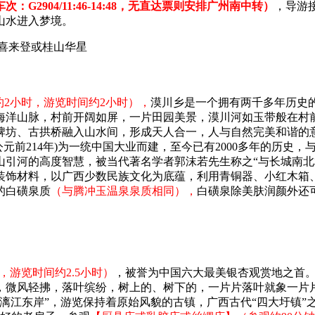
次：G2904/11:46-14:48，无直达票则安排广州南中转）
，导游
山水进入梦境。
喜来登或桂山华星
2小时，游览时间约2小时），
漠川乡是一个拥有两千多年历史的
海洋山脉，村前开阔如屏，一片田园美景，漠川河如玉带般在村
牌坊、古拱桥融入山水间，形成天人合一，人与自然完美和谐的
公元前214年)为一统中国大业而建，至今已有2000多年的历
引河的高度智慧，被当代著名学者郭沫若先生称之“与长城南北
装饰材料，以广西少数民族文化为底蕴，利用青铜器、小红木箱
的白磺泉质
（与腾冲玉温泉泉质相同），
白磺泉除美肤润颜外还
，游览时间约2.5小时）
，被誉为中国六大最美银杏观赏地之首
，微风轻拂，落叶缤纷，树上的、树下的，一片片落叶就象一片
漓江东岸”，游览保持着原始风貌的古镇，广西古代“四大圩镇”