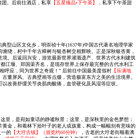
接团。后前往酒店，私享
【五星臻品•下午茶】，
私享下午茶甜
典型山区文化乡，明崇祯十年(1637年)中国古代著名地理学家
前缠绕，村中千年古樟树与银杏树交相辉映。正是深秋银杏黄，
意境。后返回兴安，游览最新世界灌溉遗产、世界古代水利建筑
史，与都江堰、郑国渠齐名，是现存世界上保存最完整的古代水利工
相呼应，同为世界之奇观！” 后前往中国最美度假村
【乐满地
、古董屏风、古典壁画等点缀，营造极富东方之美的生活境界。
可以改善舒缓关节炎肌肉酸痛，血管硬化及风湿等症状。
。这里，是宛如童话的静谧秋景；这里，是深秋里的金色梦想；
片黄金，和着林下拾叶子的老人或孩童，构成一幅幅别有意味的
之一的
【大圩古镇】（游览约60分钟）
，古老的大圩老街顺着漓