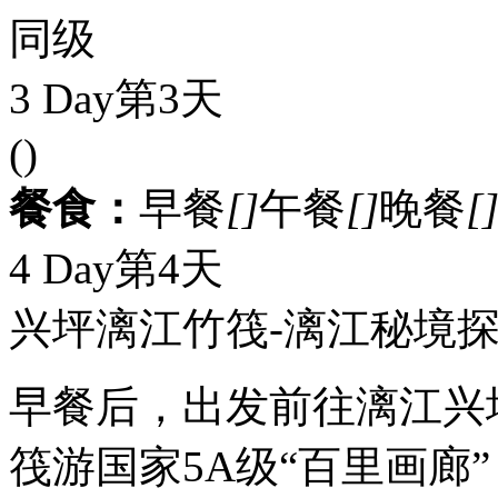
同级
3 Day
第3天
()
餐食：
早餐
[]
午餐
[]
晚餐
[
4 Day
第4天
兴坪漓江竹筏-漓江秘境探
早餐后，出发前往漓江兴坪
筏游国家5A级“百里画廊”