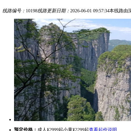
线路编号：
10198
线路更新日期：
2026-06-01 09:57:34
本线路由
预定价格：
成人
¥2999
起
小童
¥2299
起
查看起价说明