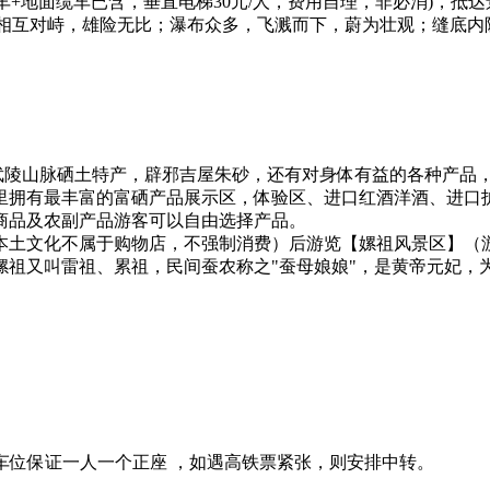
车+地面缆车已含，垂直电梯30元/人，费用自理，非必消)，抵达
峭，相互对峙，雄险无比；瀑布众多，飞溅而下，蔚为壮观；缝底
解武陵山脉硒土特产，辟邪吉屋朱砂，还有对身体有益的各种产品
里拥有最丰富的富硒产品展示区，体验区、进口红酒洋酒、进口
商品及农副产品游客可以自由选择产品。
本土文化不属于购物店，不强制消费）后游览【嫘祖风景区】（游
嫘祖又叫雷祖、累祖，民间蚕农称之"蚕母娘娘"，是黄帝元妃，
当地车位保证一人一个正座 ，如遇高铁票紧张，则安排中转。