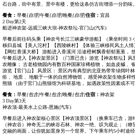
石台路，街中有景、景中有楼，更给这条仿古街增添一分韵味。后
餐食：
早餐
[自理]
午餐
[自理]
晚餐
[自理]
住宿：
宜昌
2 Day
第2天
船进神农架-远观三峡大坝-神农祭坛-官门山
(汽车)
早餐后前往码头乘【神农号长江三峡豪华游船】（乘坐时间 3 
秭归县城 【美人沱村】【西陵峡村】【体验三峡移民风土人情
【网红香溪大桥】 游船进入香溪河 沿途橙树飘香郁郁葱葱， 
午餐后进入【神农架景区】（门票已含）游览【神农祭坛】风景区
农雕像； 古老植物园内有数百种国家珍稀植物， 如血皮槭 、银杏 
游览【官门山】 风景区： 景区内有典型的北亚热带常绿阔叶林 
俗 、地质 、地貌于一体的自然博物馆， 感受神农架生物多样性
熊猫 （由于官门山熊猫馆为科研基地， 如遇政策性因素或不可
餐食：
早餐
[包含]
午餐
[包含]
晚餐
[包含]
住宿：
神农架
3 Day
第3天
神农顶-最美水上公路-恩施
(汽车)
早餐后进入神农架核心景区【神农顶景区】（换乘车已含，游
（神农谷）神奇无二的峡谷石林、神农一绝、叹为观止；（瞭
交融的画面，让你犹如置身另一个世界。下午乘车约5小时途经