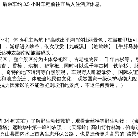
乘车约 3.5 小时车程前往宜昌入住酒店休息。
小时） 体验毛主席笔下“高峡出平湖 ”的壮丽景色，在游船甲板
】， 游船进入峡谷，依次欣赏【九畹溪】【崆岭峡】【牛肝马肺
抵达神农架南站旅游码头 。
， 整个景区分为主体祭祀区 、古老植物园 、千年古杉等 。祭
、香樟， 珙桐， 鹅掌楸... 同时可以观千年古树－铁坚杉， 此树
、奇特的地下暗河等自然景观 。车观野人雕塑母爱 、 国际友谊园
和地质变迁， 体验当地民俗文化； 观赏国家一级保护动物大鲵，
抗力因素影响不能游览则取消此景点， 不退任何费用 。）
约 3小时左右）了解野生动物救护，观看金丝猴等野生动物；（
望塔）远眺华中第一峰神农顶；（天际岭）高山箭竹林海，俯瞰
兴山县国内水上首条生态环保公路， 也是造价更为高昂的“路景相