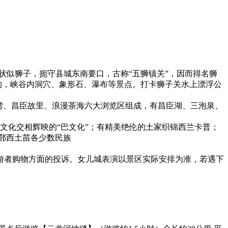
状似狮子，扼守县城东南要口，古称“五狮镇关”，因而得名狮
结构，峡谷内洞穴、象形石、瀑布等景点。打卡狮子关水上漂浮公
湾、昌臣故里、浪漫茶海六大浏览区组成，有昌臣湖、三泡泉、
与楚渝文化交相辉映的“巴文化”；有精美绝伦的土家织锦西兰卡普；
鄂西土苗各少数民族
游者购物方面的投诉。女儿城表演以景区实际安排为准，若遇下