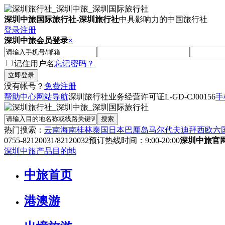
深圳中旅国际旅行社
-
深圳旅行社
中具影响力的中国旅行社
登录
注册
深圳中旅会员登录
×
记住用户名
忘记密码？
没有帐号？
免费注册
帮助中心
网站导航
深圳旅行社业务经营许可证
L-GD-CJ00156
手
热门搜索：
云南
海南
桂林
泰国
日本
巴厘岛
马尔代夫
迪拜
西欧六
0755-82120031/82120032
预订热线时间：9:00-20:00
深圳中旅官
深圳中旅产品目的地
中旅首页
港澳游