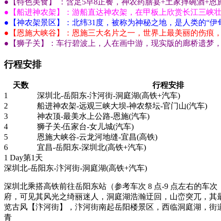
●【特色美食】 ：含足5早8正餐，神农药膳宴+土家摔碗酒+恩
●【船进神农架】：游船直达神农架，在甲板上欣赏长江三峡壮丽
●【神农架景区】：北纬31度，被称为神秘之地，是人类的“伊甸
●【恩施大峡谷】：恩施三大名片之一，世界上最美丽的伤痕
●【狮子关】：车行碧波上，人在画中游，现实版的廊桥遗梦
行程安排
天数
行程安排
1
深圳北-岳阳东-汴河街-洞庭湖(高铁+汽车)
2
船进神农架-远观三峡大坝-神农祭坛-官门山(汽车)
3
神农顶-最美水上公路-恩施(汽车)
4
狮子关-伍家台-女儿城(汽车)
5
恩施大峡谷-云龙河地缝-宜昌(高铁)
6
宜昌-岳阳东-深圳北(高铁+汽车)
1 Day
第1天
深圳北-岳阳东-汴河街-洞庭湖
(高铁+汽车)
深圳北乘搭高铁前往岳阳东站（参考车次 8 点-9 点左右的
府，可见其风光之绮丽迷人，洞庭湖浩瀚迂回，山峦突兀，其
览古风【汴河街】，汴河街南起岳阳楼景区，西临洞庭湖，街道
青