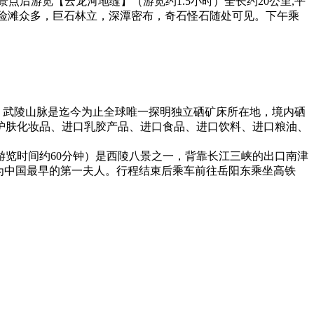
景点后游览【云龙河地缝】（游览约1.5小时）全长约20公里,平
内险滩众多，巨石林立，深潭密布，奇石怪石随处可见。下午乘
，武陵山脉是迄今为止全球唯一探明独立硒矿床所在地，境内硒
护肤化妆品、进口乳胶产品、进口食品、进口饮料、进口粮油、
览时间约60分钟）是西陵八景之一，背靠长江三峡的出口南津
为中国最早的第一夫人。行程结束后乘车前往岳阳东乘坐高铁