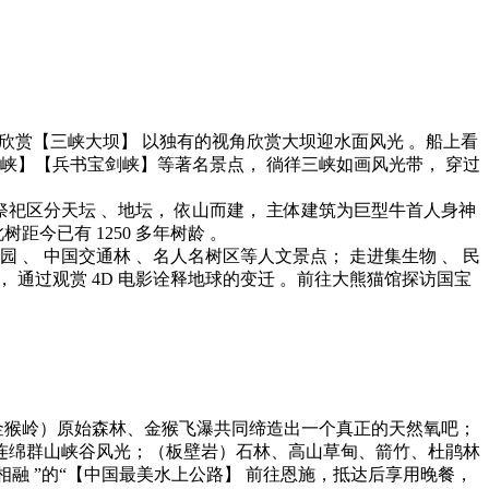
可欣赏【三峡大坝】 以独有的视角欣赏大坝迎水面风光 。船上看
峡】【兵书宝剑峡】等著名景点， 徜徉三峡如画风光带， 穿过
祀区分天坛 、地坛， 依山而建， 主体建筑为巨型牛首人身神
距今已有 1250 多年树龄 。
 、 中国交通林 、名人名树区等人文景点； 走进集生物 、 民
 通过观赏 4D 电影诠释地球的变迁 。前往大熊猫馆探访国宝
金猴岭）原始森林、金猴飞瀑共同缔造出一个真正的天然氧吧；
连绵群山峡谷风光；（板壁岩）石林、高山草甸、箭竹、杜鹃林
融 ”的“【中国最美水上公路】 前往恩施，抵达后享用晚餐，