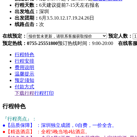
行程天数：
6天
建议提前7-15天左右报名
出发地点：
深圳
出发团期：
6月3.5.10.12.17.19.24.26日
线路点击：
次
在线预定：
预定人数：
预定热线：0755-25551800
预订热线时间：9:00-20:00
在线客
行程特色
行程安排
费用说明
温馨提示
预定须知
付款方式
下载行程
行程打印
行程特色
『行程亮点』：
●【品质保障】 ：深圳独立成团，0自费，一价全含。
●【精选酒店】 ：全程5晚当地4钻酒店。