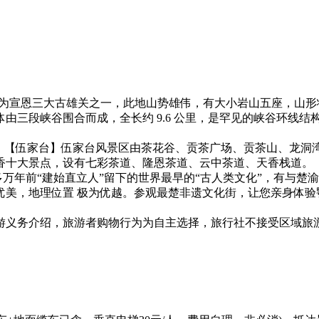
子关为宣恩三大古雄关之一，此地山势雄伟，有大小岩山五座，山形
由三段峡谷围合而成，全长约 9.6 公里，是罕见的峡谷环线
匾】【伍家台】伍家台风景区由茶花谷、贡茶广场、贡茶山、龙洞
香十大景点，设有七彩茶道、隆恩茶道、云中茶道、天香栈道。
00 多万年前“建始直立人”留下的世界最早的“古人类文化”，有
优美，地理位置 极为优越。参观最楚非遗文化街，让您亲身体验
游义务介绍，旅游者购物行为为自主选择，旅行社不接受区域旅