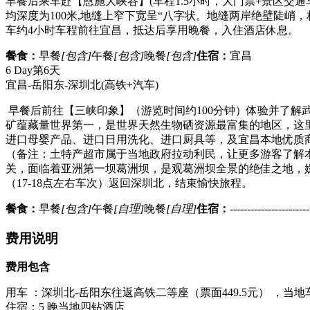
早餐后乘车赴【恩施大峡谷】(车程1.5小时，大门票+景区交通
均深度为100米,地缝上窄下宽呈“八字状。地缝两岸绝壁陡
车约4小时车程前往宜昌，抵达后享用晚餐，入住酒店休息。
餐食：
早餐
[包含]
午餐
[包含]
晚餐
[包含]
住宿：
宜昌
6 Day
第6天
宜昌-岳阳东-深圳北
(高铁+汽车)
早餐后前往【三峡印象】（游览时间约100分钟）体验并了
矿蕴藏量世界第一，是世界天然生物硒资源最富集的地区，这
进口母婴产品、进口日用洗化、进口厨具等，及宜昌本地优质
（备注：土特产超市属于当地政府拉动利民，让更多游客了解
关，面临着亚洲第一坝葛洲坝，是观葛洲坝全景的绝佳之地，
（17-18点左右车次）返回深圳北，结束愉快旅程。
餐食：
早餐
[包含]
午餐
[自理]
晚餐
[自理]
住宿：
-----------------------
费用说明
费用包含
用车 ：深圳北-岳阳东往返高铁二等座（票面449.5元） ，
住宿：5 晚当地四钻酒店