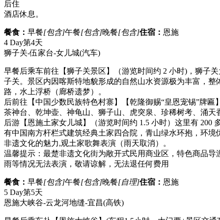
后住
酒店休息。
餐食：
早餐
[包含]
午餐
[包含]
晚餐
[包含]
住宿：
恩施
4 Day
第4天
狮子关-伍家台-女儿城
(汽车)
早餐后乘车前往【狮子关景区】（游览时间约 2 小时)，狮
子关。景区内因喀斯特地貌形成的自然山水资源极为丰富，整体
路，水上浮桥（廊桥遗梦）。
后前往【中国少数民族特色村寨】【乾隆御赐“皇恩宠锡”牌
茶神台、乾坤壶、神龟山、狮子山、虎突泉、珍稀树考、涌天
后游【恩施土家女儿城】（游览时间约 1.5 小时）这里有 2
有中国南方杆栏式建筑经典土家四合院，青山绿水环抱，环境
非遗文化的魅力,观土家歌舞表演（雨天取消）。
温馨提示：最楚非遗文化街为敞开式民用商业区，特色商品导
雨等情况无法表演，敬请谅解，无法退任何费用
餐食：
早餐
[包含]
午餐
[包含]
晚餐
[自理]
住宿：
恩施
5 Day
第5天
恩施大峡谷-云龙河地缝-宜昌
(高铁)