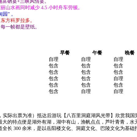
施富硒宴+三峡风情宴。
山水画同时减少 4.5 小时舟车劳顿。
园” 。
，东方科罗拉多。
，每一帧都是壁纸。
早餐
午餐
晚餐
自理
自理
自理
包含
包含
包含
包含
包含
包含
包含
包含
自理
包含
包含
包含
包含
自理
自理
车次，实际出票为准）抵达后游玩【八百里洞庭湖风光带】欣赏我
最大的特点便是湖外有湖，湖中有山，渔帆点点，芦叶青青，水天
全长 300 余米，是以岳阳楼文化、洞庭文化、巴陵文化为基