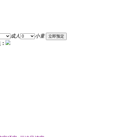
成人
小童
服：