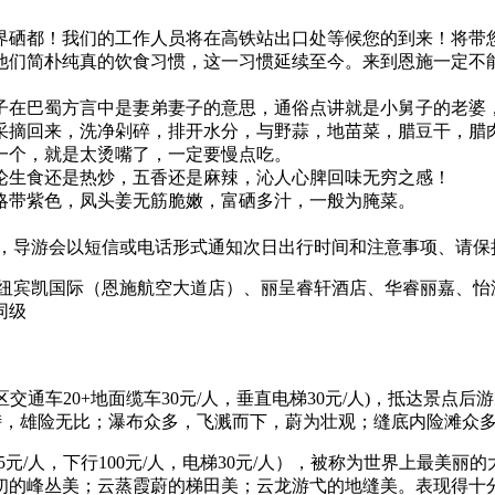
界硒都！我们的工作人员将在高铁站出口处等候您的到来！将带
他们简朴纯真的饮食习惯，这一习惯延续至今。来到恩施一定不
子在巴蜀方言中是妻弟妻子的意思，通俗点讲就是小舅子的老婆
采摘回来，洗净剁碎，排开水分，与野蒜，地苗菜，腊豆干，腊
一个，就是太烫嘴了，一定要慢点吃。
论生食还是热炒，五香还是麻辣，沁人心脾回味无穷之感！
略带紫色，凤头姜无筋脆嫩，富硒多汁，一般为腌菜。
前），导游会以短信或电话形式通知次日出行时间和注意事项、请保
纽宾凯国际（恩施航空大道店）、丽呈睿轩酒店、华睿丽嘉、怡
同级
交通车20+地面缆车30元/人，垂直电梯30元/人)，抵达景点
互对峙，雄险无比；瀑布众多，飞溅而下，蔚为壮观；缝底内险滩
5元/人，下行100元/人，电梯30元/人），被称为世界上最美
仞的峰丛美；云蒸霞蔚的梯田美；云龙游弋的地缝美。表现得十