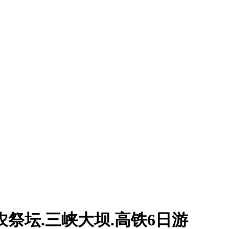
农祭坛.三峡大坝.高铁6日游