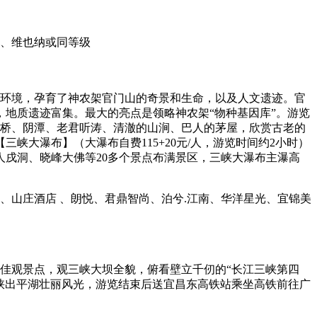
凯、维也纳或同等级
理环境，孕育了神农架官门山的奇景和生命，以及人文遗迹。官
地质遗迹富集。最大的亮点是领略神农架“物种基因库”。游览
石桥、阴潭、老君听涛、清澈的山涧、巴人的茅屋，欣赏古老的
大瀑布】（大瀑布自费115+20元/人，游览时间约2小时）
戌洞、晓峰大佛等20多个景点布满景区，三峡大瀑布主瀑高
、山庄酒店 、朗悦、君鼎智尚、泊兮.江南、华洋星光、宜锦美
最佳观景点，观三峡大坝全貌，俯看壁立千仞的“长江三峡第四
高峡出平湖壮丽风光，游览结束后送宜昌东高铁站乘坐高铁前往广