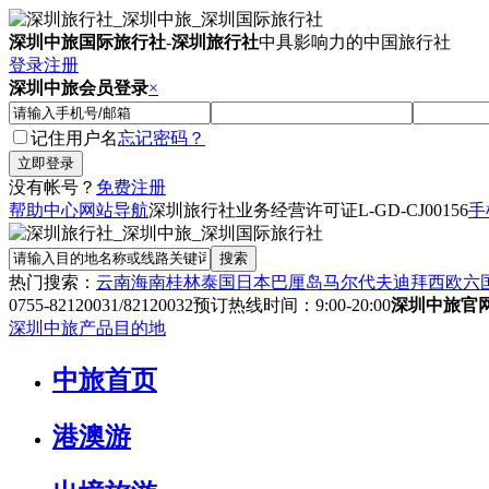
深圳中旅国际旅行社
-
深圳旅行社
中具影响力的中国旅行社
登录
注册
深圳中旅会员登录
×
记住用户名
忘记密码？
没有帐号？
免费注册
帮助中心
网站导航
深圳旅行社业务经营许可证
L-GD-CJ00156
手
热门搜索：
云南
海南
桂林
泰国
日本
巴厘岛
马尔代夫
迪拜
西欧六
0755-82120031/82120032
预订热线时间：9:00-20:00
深圳中旅官
深圳中旅产品目的地
中旅首页
港澳游