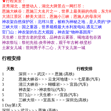
★行程美景：
灵秀湖北，楚楚动人，湖北大牌景点一网打尽：
恩施大峡谷：恩施三大名片之一，世界上最美丽的伤痕，东方
大清江景区：醉美大清江，恩施小三峡；恩施人的母亲河
神农架自然保护区：北纬31度，被称为神秘之地，是人类的“伊
三峡大坝：国之重器，世界规模最大水利发电站.遇见三峡
官门山：神农架的生态大观园，神农架“物种基因库”
天生桥：欣赏古老的堂戏，品神农云雾茶、喝地道包谷酒
神农祭坛：祭祀先祖-炎帝神农，观千年古树-铁坚杉
土家女儿城：世间男子不二心，天下女儿第一城
行程安排
天数
行程安排
1
深圳 > > > 武汉> > > 恩施 (高铁)
2
恩施大峡谷> > > 云龙河地缝> > > 七星寨(汽车)
3
清江大峡谷> > > 蝴蝶岩> > > 宜昌(汽车)
4
神农架> > >神农祭坛(汽车)
5
官门山> > >天生桥> > >宜昌(汽车)
6
三峡大坝> > >宜昌东 > > > 深圳北(高铁)
1 Day
第1天
深圳 > > > 武汉> > > 恩施
(高铁)