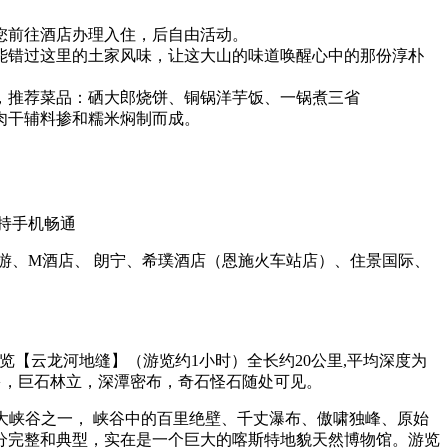
您前往酒店办理入住，后自由活动。
能错过这里的土家风味，让这大山的味道唤醒心中的那份淳朴
，推荐菜品：硒大郎烧饼、铜锅洋芋饭、一锅煮三省
肉干辅料掺和糯米焖制而成。
持手机畅通
游、M酒店、 朗宁、希璞酒店（恩施火车站店）、住景国际、
后游览【云龙河地缝】（游览约1小时）全长约20公里,平均深度为
众多，巨石林立，深潭密布，奇石怪石随处可见。
丽的大峡谷之一， 峡谷中的百里绝壁、千丈瀑布、傲啸独峰、原始
分完整和典型，实在是一个巨大的喀斯特地貌天然博物馆。游览