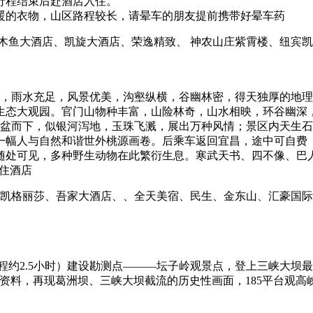
行程结束后赴酒店入住。
暖的衣物，山区路程较长，请晕车的朋友提前携带好晕车药
木鱼大酒店、凯旋大酒店、荣逸精致、 神农山庄紫霄楼、纽宾
富，雨水充足，风景优美，沟壑纵横，谷幽林密，得天独厚的地
生态大观园。官门山物种丰富，山险林奇，山水相映，环谷幽深，
倾盆而下，似银河泻地，玉珠飞溅，展出万种风情；景区内天生
幅人与自然和谐世外桃源画卷。后乘车返回宜昌，途中可自费【三峡
随处可见，多种野生动物在此繁衍生息。寒武天书、四不像、巴人
入住酒店
 凯格丽莎、吾家大酒店、、全天美宿、民生、金东山、汇豪国际
游程约2.5小时）建设勘测点―——坛子岭观景点，登上三峡大坝
资料，再现葛洲坝、三峡大坝截流的历史性画面，185平台观