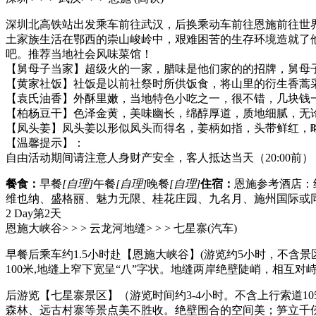
深圳北高铁站出发乘车前往武汉，后换乘动车前往恩施前往世
土家族生活在鄂西的崇山峻岭中，艰难困苦的生存环境造就了
吧。推荐当地社会风味菜馆！
【舅母子当家】超级火的一家，腊味是他们家的的招牌，舅母
【黄家社饭】社饭是以前社祭时所供饭食，将山里的衍生香蒿
【袁氏油香】外酥里嫩，当地特色小吃之一，很不错，几块钱
【柏杨豆干】色泽金黄，美味幽长，绵醇厚道，质地细腻，无
【凤头姜】凤头姜以形似凤头而得名，姜柄如指，头带鲜红，
【温馨提示】：
自由活动期间请注意人身财产安全，客人抵达当天（20:00
餐食：
早餐
[自理]
午餐
[自理]
晚餐
[自理]
住宿：
恩施参考酒店：
维也纳、盛格丽、魅力无限、桂花庄园、九名月、施州国际或
2 Day
第2天
恩施大峡谷> > > 云龙河地缝> > > 七星寨
(汽车)
早餐后乘车约1.5小时赴【恩施大峡谷】(游览约5小时，不含景区
100米,地缝上窄下宽呈“八”字状。地缝两岸绝壁陡峭，相
后游览【七星寨景区】（游览时间约3-4小时。不含上行索道10
森林、远古村寨等景点美不胜收。绝壁围合的空间美；笋立千