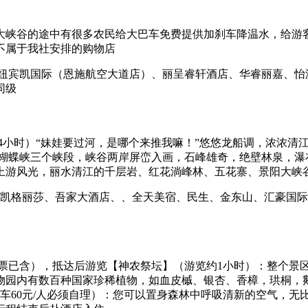
大峡谷的途中有很多农民给大巴车免费提供加刹车降温水，给游
不属于我社安排的购物店
纽宾凯国际（恩施航空大道店）、丽呈睿轩酒店、华睿丽嘉、怡
同级
4小时）“妹娃要过河，是哪个来推我嘛！”悠悠龙船调，浓浓清
瀑峡、蝴蝶峡三个峡段，峡谷两岸屏峦入画，石峰雄奇，绝壁林泉，
上游风光，丽水清江的千层岩、红花淌峰林、五花寨、景阳大峡
 凯格丽莎、吾家大酒店、、全天美宿、民生、金东山、汇豪国际
门票已含），抵达后游览【神农祭坛】（游览约1小时）：整个景
园内有数百种国家珍稀植物，如血皮槭、银杏、香樟，珙桐，鹅掌楸
车60元/人必须自理）：您可以置身森林中呼吸清新的空气，无