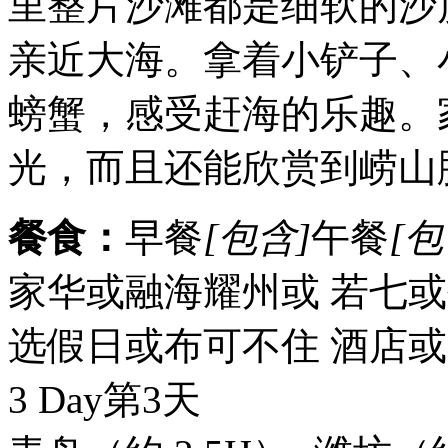
里整片沙滩都是细软的沙
亲近大海。拿着小铲子、
螃蟹，感受赶海的乐趣。
光，而且还能欣赏到崂山
餐食：
早餐
[包含]
午餐
[包
家华或融海耀州或 若七
选假日或布可不住 酒店
3 Day
第3天