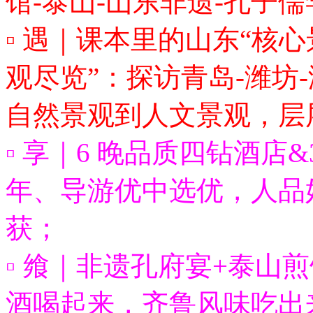
馆-泰山-山东非遗-孔子
▫ 遇｜课本里的山东“核心
观尽览”：探访青岛-潍坊-
自然景观到人文景观，层
▫ 享｜6 晚品质四钻酒店&
年、导游优中选优，人品
获；
▫ 飨｜非遗孔府宴+泰山
酒喝起来，齐鲁风味吃出