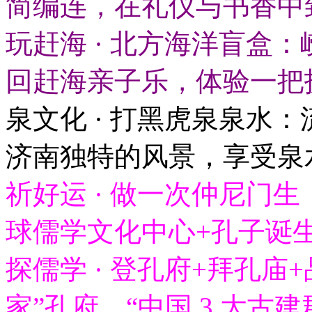
简编连，在礼仪与书香中
玩赶海 · 北方海洋盲盒
回赶海亲子乐，体验一把
泉文化 · 打黑虎泉泉水
济南独特的风景，享受泉
祈好运 · 做一次仲尼门
球儒学文化中心+孔子诞
探儒学 · 登孔府+拜孔庙
家”孔府、“中国 3 大古建