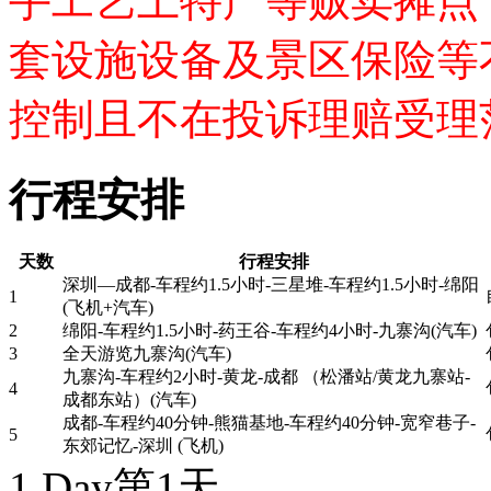
手工艺土特产等贩卖摊点
套设施设备及景区保险等
控制且不在投诉理赔受理
行程安排
天数
行程安排
深圳—成都-车程约1.5小时-三星堆-车程约1.5小时-绵阳
1
(飞机+汽车)
2
绵阳-车程约1.5小时-药王谷-车程约4小时-九寨沟(汽车)
3
全天游览九寨沟(汽车)
九寨沟-车程约2小时-黄龙-成都 （松潘站/黄龙九寨站-
4
成都东站）(汽车)
成都-车程约40分钟-熊猫基地-车程约40分钟-宽窄巷子-
5
东郊记忆-深圳 (飞机)
1 Day
第1天