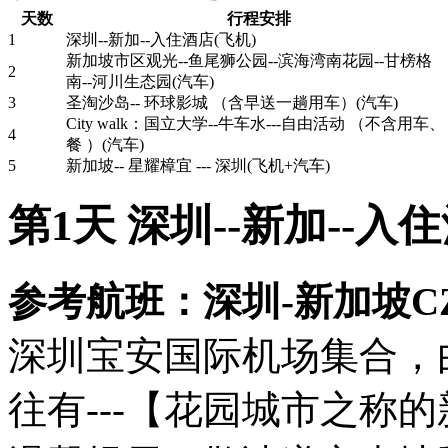
天数
行程安排
1
深圳--新加--入住酒店(飞机)
新加坡市区观光--鱼尾狮公园--滨海湾南花园--甘榜格
2
南--河川生态园(汽车)
3
圣淘沙岛-- 环球影城 （含早送一趟用车）(汽车)
City walk：国立大学--牛车水---自由活动 （不含用车、
4
餐 ）(汽车)
5
新加坡-- 星耀樟宜 --- 深圳(飞机+汽车)
第1天 深圳--新加--入住
参考航班：深圳-新加坡CZ804
深圳宝安国际机场集合，
往有---【花园城市之称