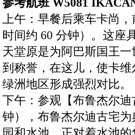
参考航班 W5081 IKACAN 
上午：早餐后乘车卡尚，
时间约 60 分钟）。这座具
天堂原是为阿巴斯国王⼀
到称誉，在这⼉，使卡维
绿洲地区形成强烈对⽐。
下午：参观【布鲁杰尔迪古
钟），布鲁杰尔迪古宅为
园和⽔池，正对着⽔池的