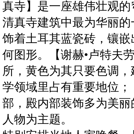
真寺】是一座雄伟壮观的
清真寺建筑中最为华丽的
饰着土耳其蓝瓷砖，镶嵌
何图形。【谢赫•卢特夫
所，⻩⾊为其只要⾊调，
学领域⾥占有重要地位；
部，殿内部装饰多为美丽
⼈物为主题。