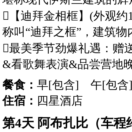
【迪拜金相框】(外观约1
称叫“迪拜之框”，建筑物
最美季节劲爆礼遇：赠
&看歌舞表演&品尝营地
餐食：
早[包含] 午[包含
住宿：
四星酒店
第4天 阿布扎比（车程约