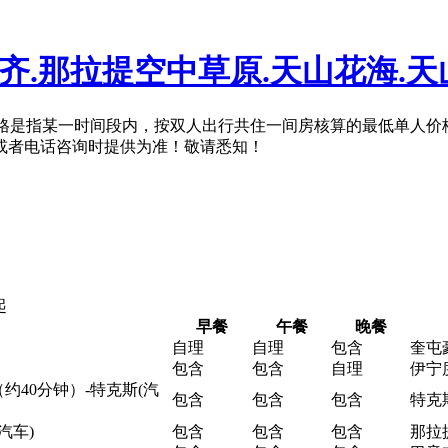
齐.那拉提空中草原.天山花海.天
格是指某一时间段内，按双人出行共住一间房核算的最低单人价
或者电话咨询时提供为准！敬请悉知！
起
早餐
午餐
晚餐
自理
自理
包含
奎屯
包含
包含
自理
伊宁
约40分钟）-特克斯(汽
包含
包含
包含
特克
汽车)
包含
包含
包含
那拉