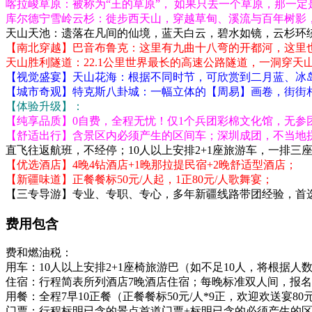
喀拉峻草原：被称为“王的草原”， 如果只去一个草原，那一定
库尔德宁雪岭云杉：徙步西天山，穿越草甸、溪流与百年树影，
天山天池：遗落在凡间的仙境，蓝天白云，碧水如镜，云杉环
【南北穿越】巴音布鲁克：这里有九曲十八弯的开都河，这里
天山胜利隧道：22.1公里世界最长的高速公路隧道，一洞穿天
【视觉盛宴】天山花海：根据不同时节，可欣赏到二月蓝、冰
【城市奇观】特克斯八卦城：一幅立体的【周易】画卷，街街
【体验升级】：
【纯享品质】0自费，全程无忧！仅1个兵团彩棉文化馆，无参
【舒适出行】含景区内必须产生的区间车；深圳成团，不当地
直飞往返航班，不经停；10人以上安排2+1座旅游车，一排三
【优选酒店】4晚4钻酒店+1晚那拉提民宿+2晚舒适型酒店；
【新疆味道】正餐餐标50元/人起，1正80元/人歌舞宴；
【三专导游】专业、专职、专心，多年新疆线路带团经验，首
费用包含
费和燃油税：
用车：10人以上安排2+1座椅旅游巴（如不足10人，将根据人
住宿：行程简表所列酒店7晚酒店住宿；每晚标准双人间，报
用餐：全程7早10正餐（正餐餐标50元/人*9正，欢迎欢送宴8
门票：行程标明已含的景点首道门票+标明已含的必须产生的