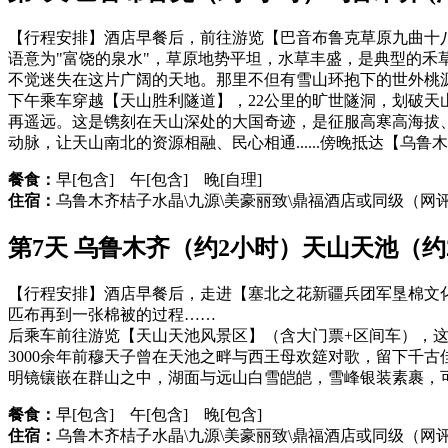
【行程安排】酒店早餐后，前往游览【巴音布鲁克草原九曲十
语意为"富饶的泉水"，草原地势平坦，水草丰盛，是典型的
不觉迷失在这片广阔的天地。那里不但有雪山环抱下的世外桃源，
下午乘车穿越【天山胜利隧道】，22公里的旷世隧洞，划破天山
再遥远。这是镌刻在天山深处的大国奇迹，是征服高寒高海拔、
动脉，让天山南北的资源相融、民心相通......傍晚抵达【乌
餐食：
早[包含] 午[包含] 晚[自理]
住宿：
乌鲁木齐桔子水晶\九源\美豪丽致\鼎福酒店或同级（网
第7天 乌鲁木齐（约2小时）天山天池（约2
【行程安排】酒店早餐后，走进【塞北之花新疆兵团军垦棉文
匹布再到一张棉被的过程……
后乘车前往游览【天山天池风景区】（含大门票+区间车），这
3000余年前穆天子曾在天池之畔与西王母欢筵对歌，留下千
明镜镶嵌在群山之中，湖面与远山白雪皑皑，雪峰银装素裹，
餐食：
早[包含] 午[包含] 晚[包含]
住宿：
乌鲁木齐桔子水晶\九源\美豪丽致\鼎福酒店或同级（网