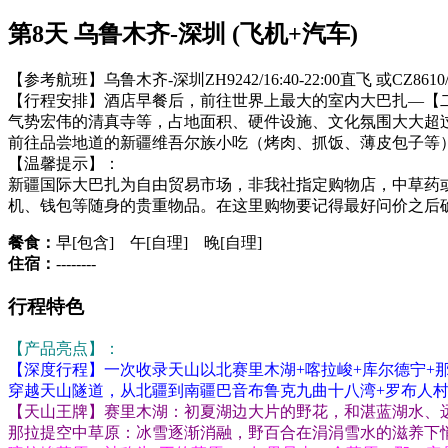
第8天 乌鲁木齐-深圳 (飞机+汽车)
【参考航班】乌鲁木齐-深圳ZH9242/16:40-22:00直飞 或CZ8610/18
【行程安排】酒店早餐后，前往世界上最大的室内大巴扎—【二道
气势宏伟的清真寺等，占地面积、硬件设施、文化氛围大大超
前往品尝地道的新疆维吾尔族小吃（烤肉、抓饭、薄皮包子等
【温馨提示】：
新疆国际大巴扎为自由贸易市场，非我社指定购物店，中草药
机、钱包等随身的贵重物品。在这里购物要记得最好问价之后
餐食：
早[包含] 午[自理] 晚[自理]
住宿：
--------
行程特色
【产品亮点】：
【深度行程】一次收录天山以北赛里木湖+喀拉峻+库尔德宁+
穿越天山隧道，从北疆到南疆巴音布鲁克九曲十八湾+罗布人
【天山王牌】赛里木湖：初夏湖边大片的野花，和湛蓝湖水、远
那拉提空中草原：冰雪逐渐消融，野百合在涓涓雪水的滋养下