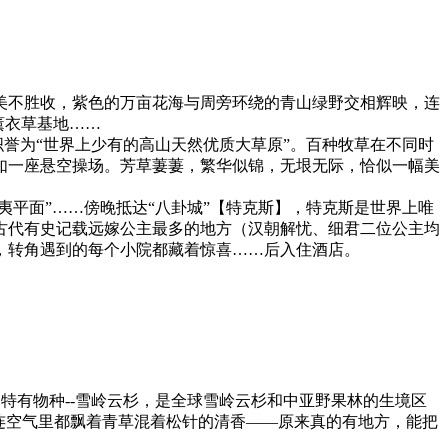
美不胜收，紫色的万亩花海与周旁环绕的青山绿野交相辉映，连
薰衣草基地……
织誉为“世界上少有的高山天然优质大草原”。百种牧草在不同时
如一座悬空操场。芳草萋萋，繁华似锦，无垠无际，恰似一幅美
夷平面”……傍晚抵达“八卦城”【特克斯】，特克斯是世界上唯
古代有史记载远嫁公主最多的地方（汉朝解忧、细君二位公主均
，转角遇到的每个小院都藏着惊喜……后入住酒店。
特有物种--雪岭云杉，是全球雪岭云杉和中亚野果林的生境区
连空气里都飘着青草混着松针的清香——原来真的有地方，能把