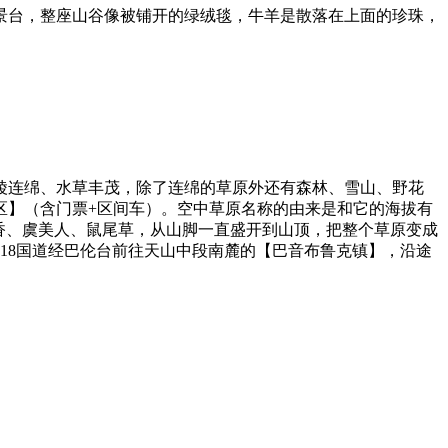
景台，整座山谷像被铺开的绿绒毯，牛羊是散落在上面的珍珠，
陵连绵、水草丰茂，除了连绵的草原外还有森林、雪山、野花
景区】（含门票+区间车）。空中草原名称的由来是和它的海拔有
金香、虞美人、鼠尾草，从山脚一直盛开到山顶，把整个草原变成
18国道经巴伦台前往天山中段南麓的【巴音布鲁克镇】，沿途