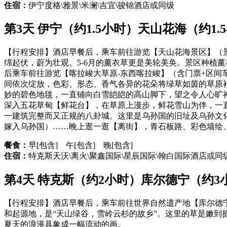
住宿：
伊宁度格\雅景\米澜\吉宜\骏锦酒店或同级
第3天 伊宁（约1.5小时）天山花海（约1.
【行程安排】酒店早餐后，乘车前往游览【天山花海景区】（
绵起伏，蔚为壮观。5-6月的薰衣草更是美轮美奂。景区种植薰
后乘车前往游览【喀拉峻大草原-东西喀拉峻】（含门票+区间
间依次绽放，色彩、形态、香气各异的花朵将绿草如茵的草原
妙的碧色地毯，一直铺向白雪皑皑的高山脚下，望之令人心旷
深入五花草甸【鲜花台】，在草原上漫步，鲜花雪山为伴，一直
一建筑完整而又正规的八卦城。这里是乌孙国的旧址及乌孙文
嫁入乌孙国）……晚上逛一逛【离街】，青石板路、彩色墙绘
餐食：
早[包含] 午[包含] 晚[包含]
住宿：
特克斯天沃\离火\聚鑫国际\星辰国际\翰白国际酒店或同
第4天 特克斯（约2小时）库尔德宁（约3小
【行程安排】酒店早餐后，乘车前往世界自然遗产地【库尔德宁
和起源地，是“天山绿谷，雪岭云杉的故乡”。这里的草是嫩
夏天的浪漫具象成一幅流动的画。