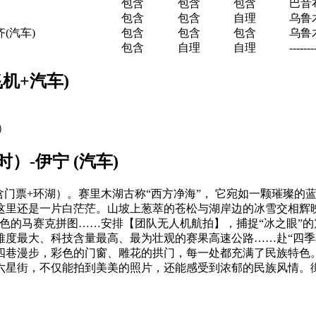
包含
包含
包含
巴音
包含
包含
自理
乌鲁
(汽车)
包含
包含
包含
乌鲁
包含
自理
自理
-------
飞机+汽车)
）
）-伊宁 (汽车)
含门票+环湖）。赛里木湖古称“西方净海”， 它宛如一颗璀璨
这里还是一片白茫茫。山坡上葱萃的苍松与湖岸边的冰雪交相辉映
色的马赛克拼图……安排【团队无人机航拍】，捕捉“冰之眼”的
难度最大、科技含量最高、最为壮观的赛果高速公路……赴“四季
四巷漫步，彩色的门窗、雕花的拱门，每一处都充满了民族特色
六星街，不仅能拍到美美的照片，还能感受到浓郁的民族风情。