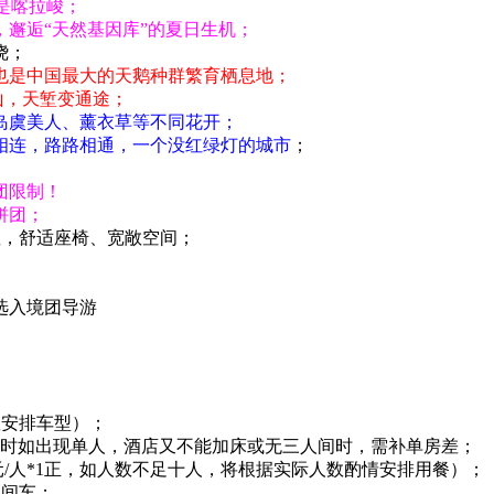
是喀拉峻；
邂逅“天然基因库”的夏日生机；
绕；
也是中国最大的天鹅种群繁育栖息地；
山，天堑变通途；
岛虞美人、薰衣草等不同花开；
相连，路路相通，一个没红绿灯的城市
；
团限制！
拼团；
座，舒适座椅、宽敞空间；
选入境团导游
数安排车型）；
名时如出现单人，酒店又不能加床或无三人间时，需补单房差；
0元/人*1正，如人数不足十人，将根据实际人数酌情安排用餐）；
区间车；