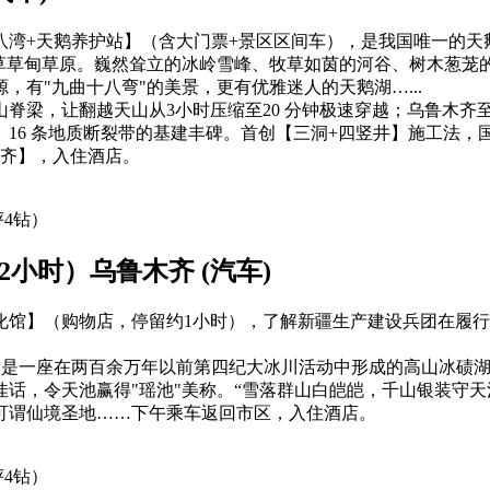
八湾+天鹅养护站】（含大门票+景区区间车），是我国唯一的天
禾草草甸草原。巍然耸立的冰岭雪峰、牧草如茵的河谷、树木葱茏
有"九曲十八弯"的美景，更有优雅迷人的天鹅湖…...
脊梁，让翻越天山从3小时压缩至20 分钟极速穿越；乌鲁木齐至
16 条地质断裂带的基建丰碑。首创【三洞+四竖井】施工法
鲁木齐】，入住酒店。
评4钻）
小时）乌鲁木齐 (汽车)
化馆】（购物店，停留约1小时），了解新疆生产建设兵团在履
是一座在两百余万年以前第四纪大冰川活动中形成的高山冰碛湖，
古佳话，令天池赢得"瑶池"美称。“雪落群山白皑皑，千山银装守
可谓仙境圣地……下午乘车返回市区，入住酒店。
评4钻）