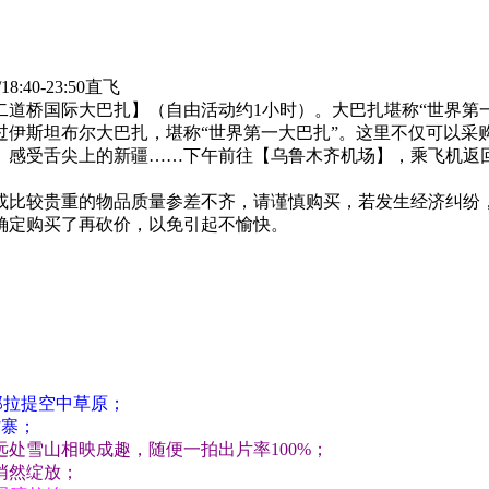
:40-23:50直飞
桥国际大巴扎】（自由活动约1小时）。大巴扎堪称“世界第一大
过伊斯坦布尔大巴扎，堪称“世界第一大巴扎”。这里不仅可以采
）感受舌尖上的新疆……下午前往【乌鲁木齐机场】，乘飞机返
或比较贵重的物品质量参差不齐，请谨慎购买，若发生经济纠纷
确定购买了再砍价，以免引起不愉快。
那拉提空中草原；
村寨；
处雪山相映成趣，随便一拍出片率100%；
悄然绽放；