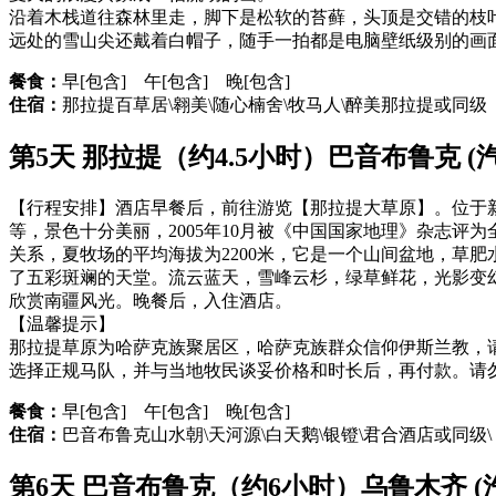
沿着木栈道往森林里走，脚下是松软的苔藓，头顶是交错的枝
远处的雪山尖还戴着白帽子，随手一拍都是电脑壁纸级别的画
餐食：
早[包含] 午[包含] 晚[包含]
住宿：
那拉提百草居\翱美\随心楠舍\牧马人\醉美那拉提或同级
第5天 那拉提（约4.5小时）巴音布鲁克 (汽
【行程安排】酒店早餐后，前往游览【那拉提大草原】。位于
等，景色十分美丽，2005年10月被《中国国家地理》杂志
关系，夏牧场的平均海拔为2200米，它是一个山间盆地，草
了五彩斑斓的天堂。流云蓝天，雪峰云杉，绿草鲜花，光影变幻
欣赏南疆风光。晚餐后，入住酒店。
【温馨提示】
那拉提草原为哈萨克族聚居区，哈萨克族群众信仰伊斯兰教，
选择正规马队，并与当地牧民谈妥价格和时长后，再付款。请
餐食：
早[包含] 午[包含] 晚[包含]
住宿：
巴音布鲁克山水朝\天河源\白天鹅\银镫\君合酒店或同级\
第6天 巴音布鲁克（约6小时）乌鲁木齐 (