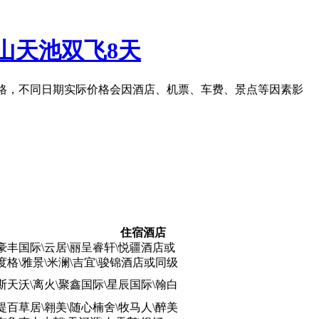
山天池双飞8天
格，不同日期实际价格会因酒店、机票、车费、景点等因素影
住宿酒店
豪丰国际\云居\丽呈睿轩\悦疆酒店或
度格\雅景\米澜\吉宜\骏锦酒店或同级
斯天沃\离火\聚鑫国际\星辰国际\翰白
提百草居\翱美\随心楠舍\牧马人\醉美