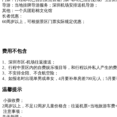
导游：当地挂牌导游服务；深圳机场安排送机导游；
其他：一个兵团彩棉文化馆
长者优惠：
60周岁以上，可根据景区门票实际规定优惠；
费用不包含
1、深圳市区-机场往返接送；
2、行程中景区内的自费娱乐项目等，和行程以外私人产生的
3、不安排全陪、不含航空险；
4、如报名时出现单男或单女，4月要补单房差700元/人；5月要补
温馨提示
小孩收费；
2周岁以上，不足12周岁儿童价格含：往返机票+当地旅游车
注意事项：
关于新疆：