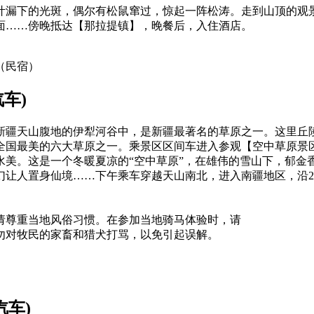
叶漏下的光斑，偶尔有松鼠窜过，惊起一阵松涛。走到山顶的观
面……傍晚抵达【那拉提镇】，晚餐后，入住酒店。
（民宿）
车)
新疆天山腹地的伊犁河谷中，是新疆最著名的草原之一。这里丘
评为全国最美的六大草原之一。乘景区区间车进入参观【空中草原
肥水美。这是一个冬暖夏凉的“空中草原”，在雄伟的雪山下，郁
让人置身仙境……下午乘车穿越天山南北，进入南疆地区，沿2
请尊重当地风俗习惯。在参加当地骑马体验时，请
勿对牧民的家畜和猎犬打骂，以免引起误解。
汽车)