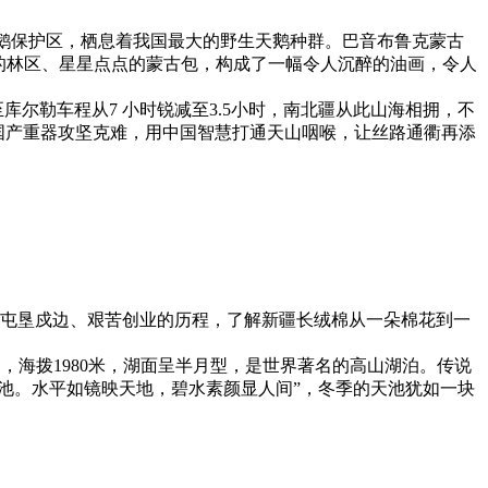
鹅保护区，栖息着我国最大的野生天鹅种群。巴音布鲁克蒙古
的林区、星星点点的蒙古包，构成了一幅令人沉醉的油画，令人
库尔勒车程从7 小时锐减至3.5小时，南北疆从此山海相拥，不
，国产重器攻坚克难，用中国智慧打通天山咽喉，让丝路通衢再添
行屯垦戍边、艰苦创业的历程，了解新疆长绒棉从一朵棉花到一
海拨1980米，湖面呈半月型，是世界著名的高山湖泊。传说
天池。水平如镜映天地，碧水素颜显人间”，冬季的天池犹如一块