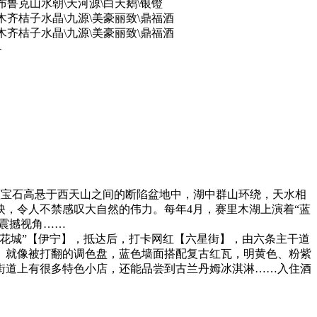
布鲁克山水朝\天河源\白天鹅\银镫
木齐桔子水晶\九源\美豪丽致\鼎福酒
木齐桔子水晶\九源\美豪丽致\鼎福酒
-
的蓝宝石高悬于西天山之间的断陷盆地中，湖中群山环绕，天水相
，令人不禁感叹大自然的伟力。每年4月，赛里木湖上演着“蓝
震撼视角……
花城”【伊宁】，抵达后，打卡网红【六星街】，由六条主干道
。就像被打翻的调色盘，蓝色墙面搭配复古红瓦，明黄色、粉紫
街道上有很多特色小店，还能品尝到古兰丹姆冰淇淋……入住酒