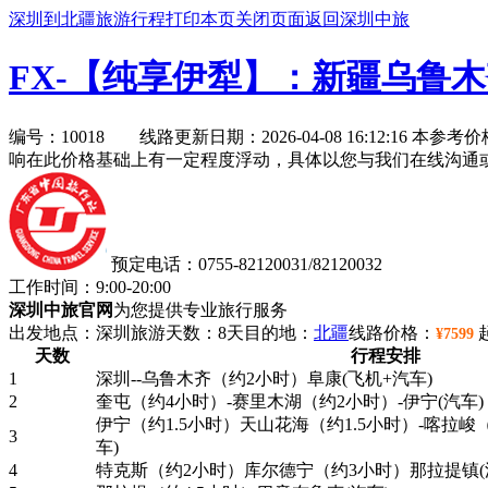
深圳到北疆旅游行程
打印本页
关闭页面
返回深圳中旅
FX-【纯享伊犁】：新疆乌鲁木
编号：10018 线路更新日期：2026-04-08 16:12:16
本参考价
响在此价格基础上有一定程度浮动，具体以您与我们在线沟通
预定电话：0755-82120031/82120032
工作时间：9:00-20:00
深圳中旅官网
为您提供专业旅行服务
出发地点：深圳
旅游天数：8天
目的地：
北疆
线路价格：
¥7599
天数
行程安排
1
深圳--乌鲁木齐（约2小时）阜康(飞机+汽车)
2
奎屯（约4小时）-赛里木湖（约2小时）-伊宁(汽车)
伊宁（约1.5小时）天山花海（约1.5小时）-喀拉峻（
3
车)
4
特克斯（约2小时）库尔德宁（约3小时）那拉提镇(