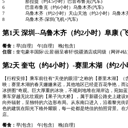
5
那拉提（约4.5小时）巴音布鲁克(汽车)
6
巴音布鲁克（约6小时）乌鲁木齐(汽车)
7
乌鲁木齐（约2小时）天山天池（约2小时）乌鲁木齐
8
乌鲁木齐-深圳(飞机+汽车)
第1天 深圳--乌鲁木齐（约2小时）阜康 (
餐食：
早[自理] 午[自理] 晚[包含]
住宿：
奎屯豪丰国际\云居\丽呈睿轩\悦疆酒店或同级（网评4钻
第2天 奎屯（约4小时）-赛里木湖（约2小时
【行程安排】乘车前往有“天使的眼泪”之称的【赛里木湖】（
映；赛里木湖的春天姗姗来迟，其他地区已经是百花争艳，而
冰拼图”奇观。巨大厚重的冰块，不规则地堆在湖岸边，宛如蓝
乘车穿越无比壮观的【果子沟大桥】，属于新疆公路史上建设
向外辐射，呈独特的六边形布局。从东南口进入，沿着黎光街
色的建筑在阳光下格外耀眼，每一处都是绝佳的拍照背景。在
店。
餐食：
早[包含] 午[包含] 晚[自理]