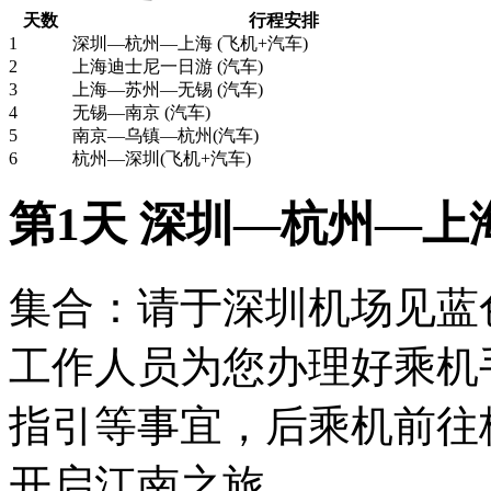
天数
行程安排
1
深圳—杭州—上海 (飞机+汽车)
2
上海迪士尼一日游 (汽车)
3
上海—苏州—无锡 (汽车)
4
无锡—南京 (汽车)
5
南京—乌镇—杭州(汽车)
6
杭州—深圳(飞机+汽车)
第1天 深圳—杭州—上海
集合：请于深圳机场见蓝
工作人员为您办理好乘机
指引等事宜，后乘机前往
开启江南之旅。